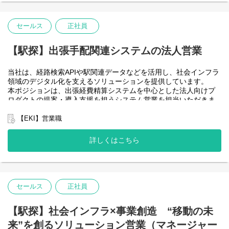
ンへと進化させていきます。
本ポジションは、その成長戦略を牽引する中核営業です。
セールス
正社員
【仕事内容】
法人企業および自治体に対するソリューション営業を担当いただ
【駅探】出張手配関連システムの法人営業
きます。
当社は、経路検索APIや駅関連データなどを活用し、社会インフラ
・経路検索API、観光向けAPIの提案
領域のデジタル化を支えるソリューションを提供しています。
・駅関連データの活用提案
本ポジションは、出張経費精算システムを中心とした法人向けプ
・Web受託開発の企画提案
ロダクトの提案・導入支援を担うシステム営業を担当いただきま
・経費精算関連プロダクトの法人営業
す。
・スマートシティ・MaaS(Mobility as a Service）構想等の大型案
主に大手企業を中心とした既存クライアント企業に対し、問い合
【EKI】営業職
件推進
わせ対応や課題整理を起点に、出張予約、精算業務の効率化に向
・事業提携、アライアンス構築
けた提案を行います。
・Webマーケティングを活用した新規開拓営業
詳しくはこちら
単なるプロダクト営業ではなく、企業の経費管理・出張管理業務
法人向けサービス一覧は
そのものを最適化し、業務変革を支援する役割です。
https://go.ekitan.com/
顧客・サプライヤー・社内開発チームの間に立ち、要件整理から
既存アカウント企業の深耕営業をメインに、新規開拓や事業共創
仕様調整、導入後の活用支援まで一貫して関与し、プロダクトの
にも取り組んでいただきます。
価値最大化と顧客業務の進化をリードしていただきます。
セールス
正社員
クライアントの事業課題を構造的に捉え、社会インフラを支える
仕組みやサービスを提案するポジションです。
駅探の法人向けサービス一覧は→
https://ekitan.com/business
法人向け出張関連ソリューション（BTOnline）→
【駅探】社会インフラ×事業創造 “移動の未
https://ekitan.com/business/service/btm
来”を創るソリューション営業（マネージャー