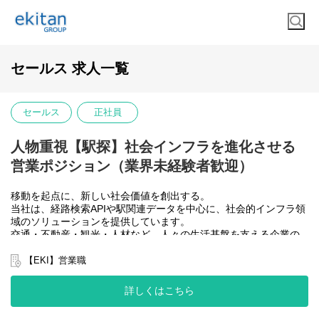
セールス 求人一覧
セールス
正社員
人物重視【駅探】社会インフラを進化させる
営業ポジション（業界未経験者歓迎）
移動を起点に、新しい社会価値を創出する。
当社は、経路検索APIや駅関連データを中心に、社会的インフラ領
域のソリューションを提供しています。
交通・不動産・観光・人材など、人々の生活基盤を支える企業の
サービス内部で当社の技術が活用されています。
【EKI】営業職
私たちが目指しているのは、単なる移動支援ではありません。人
の移動に加え、モノやサービスの流れまで含めた統合的な情報基
詳しくはこちら
盤の構築。
移動前・移動中・移動後までを支える社会インフラソリューショ