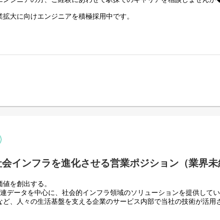
業拡大に向けエンジニアを積極採用中です。
踏まえ、以下の業務を中心に担当していただきます。
開発・運用
る、鉄道・バス・駅関連データの運用基盤となるWebシステムの設計・
修・機能拡張、将来的な拡張性や運用性を見据えた改善提案
ソリューションの開発
発
L
クライアント先常駐のプロジェクト
SQL / MySQL
reSQL
魅力】
L
ロントエンド、バックエンド)のシステム開発だけでなく、ミドルウェア
、テクニカルスキルだけでなく、開発前企画～開発後運用までの知識・
な技術が混在しており、段階的な改善・刷新を進めています。
ション、プロジェクトがあり、言語、フレームワーク、利用用途も多岐
善
的とした基盤整備・プロセス改善
構築・改善（テスト／デプロイの自動化など）
ある方【大歓迎】◇◆
社会インフラを進化させる営業ポジション（業界未
システム基盤の整備・最適化
価値を創出する。
運用に対する技術的な視点での課題抽出、改善提案、実行。
駅関連データを中心に、社会的インフラ領域のソリューションを提供して
析、運用設計、改善提案およびシステム改修
など、人々の生活基盤を支える企業のサービス内部で当社の技術が活用
施策の立案・実行
に向けた分析およびDX推進
、単なる移動支援ではありません。人の移動に加え、モノやサービスの