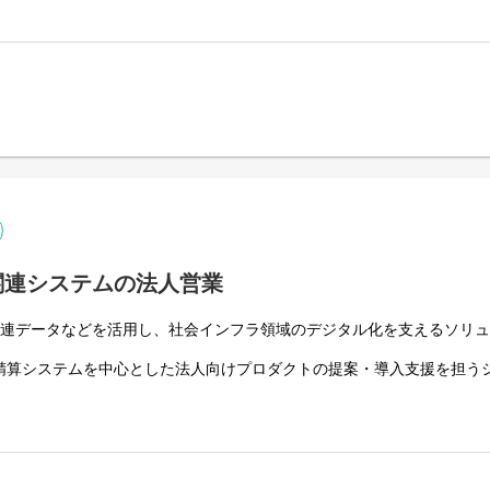
でを支える社会インフラソリューションへと進化させていきます。
戦略を牽引する中核営業です。
するソリューション営業を担当いただきます。
PIの提案
の法人営業
ility as a Service）構想等の大型案件推進
構築
関連システムの法人営業
用した新規開拓営業
ttps://go.ekitan.com/
駅関連データなどを活用し、社会インフラ領域のデジタル化を支えるソリ
営業をメインに、新規開拓や事業共創にも取り組んでいただきます。
精算システムを中心とした法人向けプロダクトの提案・導入支援を担う
構造的に捉え、社会インフラを支える仕組みやサービスを提案するポジ
既存クライアント企業に対し、問い合わせ対応や課題整理を起点に、出
なく、企業の経費管理・出張管理業務そのものを最適化し、業務変革を
開発チームの間に立ち、要件整理から仕様調整、導入後の活用支援まで
進化をリードしていただきます。