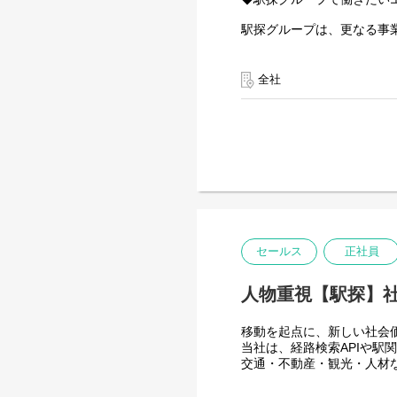
【具体的な業務内容】
駅探グループは、更なる事
これまでのご経験や強みを
◆ Webシステムの設計・
＜仕事内容＞
全社
・乗換案内サービスを支え
【駅探グループでの仕事】
・既存システムの解析・改
・駅探関連のプロダクト・
利用技術
・グループ企業での受託開
Java + Oracle
Spring Boot + PostgreSQ
・グループ企業が参画する
Ruby on Rails + Postgre
Zend Framework + Postg
【身に付くスキル・仕事の
Laravel + Nuxt.js + MySQ
・アプリケーション層(フ
設計・分析・課題抽出など
※レガシーな構成とモダン
・大小さまざまなソリュー
験を積むことができます。
◆ 開発プロセス／基盤の改
セールス
正社員
開発生産性と品質向上を目
・CI/CDパイプラインの
◆◇公共交通機関に興味の
人物重視【駅探】
・クラウド環境を活用した
◆ 運用改善・DX推進
移動を起点に、新しい社会
既存の運用フローやデータ
当社は、経路検索APIや
・運用業務における課題分
交通・不動産・観光・人材
・技術的課題の抽出、改善
・データ運用業務の効率化
私たちが目指しているのは