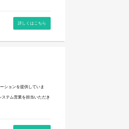
詳しくはこちら
ューションを提供していま
システム営業を担当いただき
ションです。
張予約、精算業務の効率化に
支援する役割です。
一貫して関与し、プロダクト