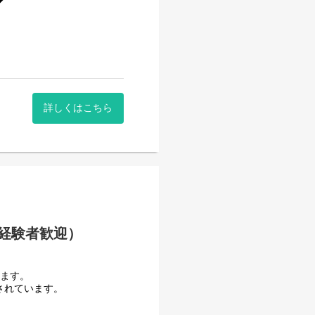
開発・運用
詳しくはこちら
の設定・チューニング、運用
経験を積むことが可能です。
にわたりますので、幅広い経
経験者歓迎）
います。
されています。
流れまで含めた統合的な情報