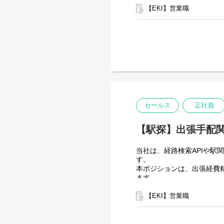
基盤の構築。
【EKI】営業職
移動前・移動中・移動後ま
本ポジションは、その成長
【仕事内容】
法人企業および自治体に対
・経路検索API、観光向けA
・駅関連データの活用提案
・Web受託開発の企画提案
・経費精算関連プロダクト
セールス
正社員
・スマートシティ・MaaS(Mob
・事業提携、アライアンス
【駅探】出張手配
・Webマーケティングを活
法人向けサービス一覧は
h
当社は、経路検索APIや
す。
既存アカウント企業の深耕
本ポジションは、出張経費
クライアントの事業課題を
ます。
主に大手企業を中心とした
向けた提案を行います。
【EKI】営業職
単なるプロダクト営業では
顧客・サプライヤー・社内
の価値最大化と顧客業務の