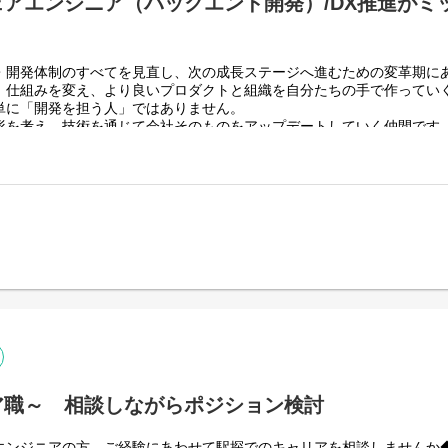
アエンジニア（バックエンド開発）/DX推進がミ
開発体制のすべてを見直し、次の成長ステージへ進むための変革期に
、仕組みを変え、より良いプロダクトと組織を自分たちの手で作ってい
単に「開発を担う人」ではありません。
形を考え、技術を通じて会社そのものをアップデートしていく仲間です
定が事業に直結し、自らの提案や改善がプロダクト・業務・組織に反
こそ、深く介在し、挑戦できる機会があります。
一緒に新しい会社をつくっていきたい」そんな想いを持った方と、次
は本ポジションの募集を行っています
】
ニアとして、既存システムおよび新規プロダクトのバックエンド開発全
D環境の設計・構築・改善やDX推進を含め、技術面から全社的な品質と
対して、現状分析から改善提案、実現までを一貫して担っていただき
の最適化、開発プロセスの自動化など、上流工程から運用改善まで幅広く
ア職～ 相談しながらポジション検討
活かし、技術選定やアーキテクチャ設計にも主体的に参画していただき
る環境で、技術的リードを担いながら、プロダクトと事業の成長を牽引
エンジニアの方、ご経験にあわせて駅探でのキャリアを相談しませんか