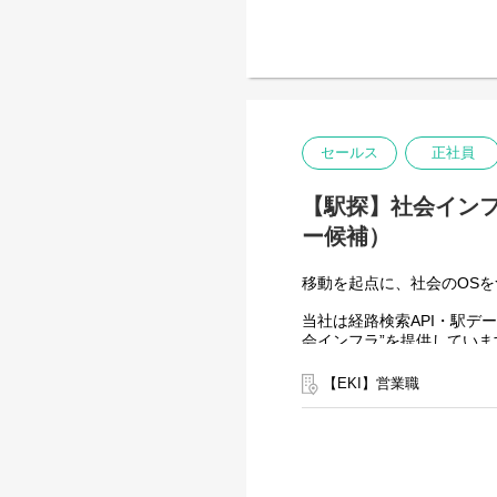
駅探の法人向けサービス
法人向け出張関連ソリューショ
【仕事内容】
・顧客からの問い合わせ対
・機能追加・改善提案およ
・見積作成、価格交渉、契
セールス
正社員
・サプライヤーおよびクラ
・初期サポート窓口として
【駅探】社会インフ
・開発・技術チームと連携
・大手クライアントとの中
ー候補）
移動を起点に、社会のOSを
当社は経路検索API・駅デ
会インフラ”を提供していま
私たちが目指しているのは
「移動前・移動中・移動後
【EKI】営業職
その進化の真ん中で、事業
【仕事内容】
“顧客課題”ではなく“社会