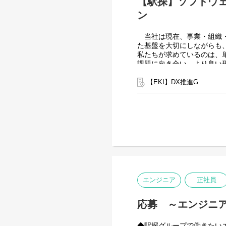
【駅探】ソフトウェ
ン
当社は現在、事業・組織・
た基盤を大切にしながらも
私たちが求めているのは、
課題に向き合い、より良い
エンジニアリングの意思決
まだ完成されていないから
【EKI】DX推進G
変化を前向きに楽しみ、「
たいと考えています。
上記の想いのもと、当社で
【募集ポジションについて
当社のバックエンドエンジ
実装にとどまらず、CI/C
す。
開発・運用における課題に
エンジニア
正社員
ん、CI/CDパイプライン
ジションです。
応募 ～エンジニ
これまでのご経験や知見を
思決定が事業に直接影響す
す。
◆駅探グループで働きたい