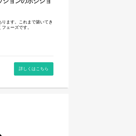
ッションのポジショ
あります。これまで築いてき
くフェーズです。
。
映される環境があります。
のステージを切り拓いていき
詳しくはこちら
般を主導していただきます。
開発効率の最大化を目指しま
ます。設計・実装はもちろ
、裁量を持って関与できるポ
ます。エンジニアリングの意
していただくポジションで
◆