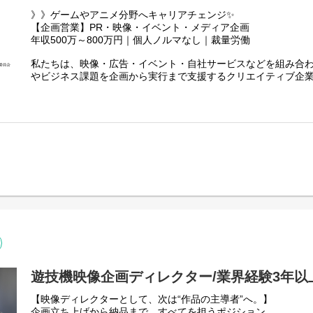
》》ゲームやアニメ分野へキャリアチェンジ✨
■制作ディレクション
【企画営業】PR・映像・イベント・メディア企画
・制作体制の構築／工数算出
年収500万～800万円｜個人ノルマなし｜裁量労働
・制作指示、スケジュール管理、進行管理
・作画監督／外部制作会社との折衝
私たちは、映像・広告・イベント・自社サービスなどを組み合
・品質管理、最終クオリティチェック
やビジネス課題を企画から実行まで支援するクリエイティブ企
決まった商材を売る営業ではなく、クライアントの課題に合わ
■制作フェーズ（必要に応じて）
ビジネスが特徴です。
・映像編集、CG制作
・企画資料用ビジュアル制作
「何を売るか」ではなく「何を実現するか」を考える営業とし
営業だけでは終わらない。
企画・提案・プロジェクト伴走まで担う営業兼プランナーの募
映像・広告・イベント・自社サービスを組み合わせ、クライアン
ます。
【お仕事内容】
本ポジションは営業企画がメイン業務です。
広報・SNS業務は専任担当のサポートが中心ですが、適性や希望
領域へキャリアチェンジすることも可能です。
遊技機映像企画ディレクター/業界経験3年以
広報・メディア展開・イベント・映像など多分野の案件に、営
【映像ディレクターとして、次は“作品の主導者”へ。】
ます。クライアントのニーズは多岐にわたり、企画立案からプ
企画立ち上げから納品まで、すべてを担うポジション。