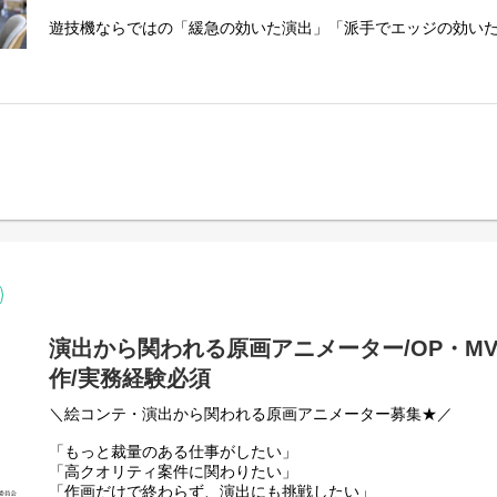
・進捗／スケジュール管理
・予算折衝
遊技機ならではの「緩急の効いた演出」「派手でエッジの効い
・クライアント打ち合わせ
チームで作り上げるポジションです。
・納品までの全体管理
【仕事内容】
⇒ 企画立ち上げ～納品まで一貫担当
遊技機映像制作におけるCGデザイン業務全般を担当します。
■主な業務
・AfterEffectsを使用したエフェクト制作
・映像編集／コンポジット
・2Dデザイン制作
・UI制作
・作画LO・原画制作
・撮影対応、サウンド対応
・ツール検証、実務運用 など
遊技機ならではの演出表現やスピード感ある制作に関われます
演出から関われる原画アニメーター/OP・M
作/実務経験必須
＼絵コンテ・演出から関われる原画アニメーター募集★／
「もっと裁量のある仕事がしたい」
「高クオリティ案件に関わりたい」
「作画だけで終わらず、演出にも挑戦したい」