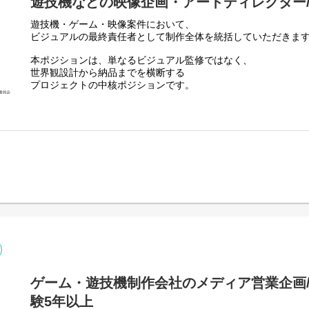
遊技機などの映像企画・アートディレクター/
遊技機・ゲーム・映像案件において、
ビジュアルの最終責任者として制作全体を統括していただきま
本ポジションは、単なるビジュアル監修ではなく、
世界観設計から納品までを横断する
プロジェクトの中核ポジションです。
》》担う役割
・ビジュアル品質の最終決定
・制作チームの指揮・体制構築
・クライアントとの折衝
・制作方針・演出方針の策定
■制作スタイル
＊ディレクション：10（開発全体の指揮）
＊実制作よりも「世界観設計・品質管理・チーム統括」が中心
社内外のクリエイターをまとめ、プロジェクトを成功へ導いて
》》具体業務
■企画・上流工程
・LOOK提案／世界観・トンマナ設計
ゲーム・遊技機制作会社のメディア営業企画
・映像演出／映像ディレクション
験5年以上
・企画用映像・ビジュアル制作