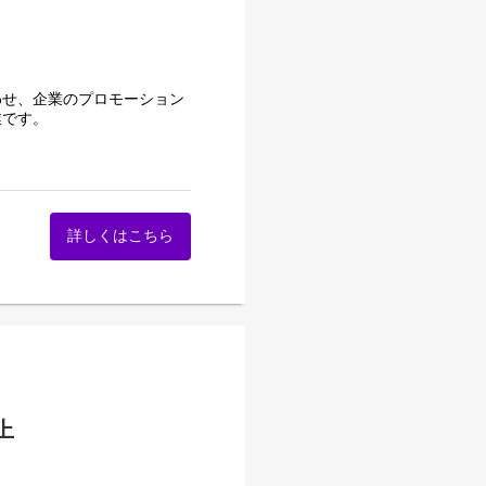
わせ、企業のプロモーション
業です。
せて企画を組み立てる提案型
て活躍できます。
詳しくはこちら
集です。
トの課題を“企画”で解決し
に応じて将来的に広報・PR
上
業兼プランナーとして携わり
ロジェクト進行まで担当しま