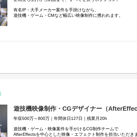
す。
有名IP・大手メーカー案件を手掛けながら、
■主な業務
遊技機・ゲーム・CMなど幅広い映像制作に携われます。
・企画提案型営業（新規7：既存3）
・展示会等で繋がった企業へのメール営業
■この仕事のポイント
・メディア企画立案
・映像・広告・イベント・プロモーション企画
★年俸500万～800万
・企画書／仕様書作成
★年間休日127日
・予算折衝・スケジュール管理
★企画～納品まで一貫担当
・プロジェクト進捗管理
★大手メーカー直請け・有名IP案件あり
・出張営業（最初は相談ベース）
★裁量労働制で自由度高め
■広報・SNS（サポート業務）
■仕事内容
・広報担当のサポート
遊技機の映像企画・ディレクションを担当します。
・SNS運用サポート
コンテンツの魅力を最大化し、“楽しませる演出”を設計する仕事
※業務量は多くありません
さらに、遊技機以外にもゲーム・CMなど多様な映像制作に関わ
具体的には…
遊技機映像制作・CGデザイナー（AfterEffe
・企画立案
・仕様書作成
年収500万～800万｜年間休日127日｜残業月20h
・映像ディレクション
・演出設計
遊技機・ゲーム・映像案件を手がけるCG制作チームで
・制作指示・チーム取りまとめ
AfterEffectsを中心とした映像・エフェクト制作を担当いただき