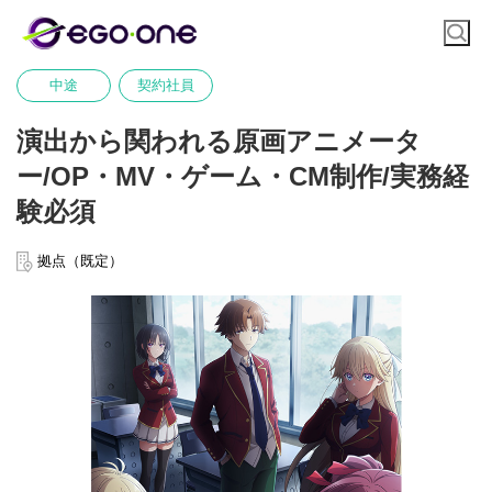
中途
契約社員
演出から関われる原画アニメータ
ー/OP・MV・ゲーム・CM制作/実務経
験必須
拠点（既定）