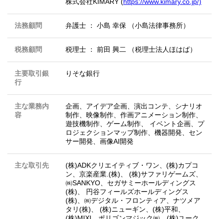
株式会社KIMARY (
https://www.kimary.co.jp/)
法務顧問
弁護士 ： 小島 幸保 （小島法律事務所）
税務顧問
税理士 ： 前田 興二 （税理士法人ほはば）
主要取引銀
りそな銀行
行
主な業務内
企画、アイデア企画、演出コンテ、シナリオ
容
制作、映像制作、作画アニメーション制作、
遊技機制作、ゲーム制作、 イベント企画、プ
ロジェクションマップ制作、機器開発、セン
サー開発、画像AI開発
主な取引先
(株)ADKクリエイティブ・ワン、(株)カプコ
ン、京楽産業.(株)、 (株)サファリゲームズ、
㈱SANKYO、セガサミーホールディングス
(株)、 円谷フィールズホールディングス
(株)、㈱デジタル・フロンティア、ナツメア
タリ(株)、 (株)ニューギン、(株)平和、
(株)MIXI、ポリゴンマジック㈱、(株)ユーク