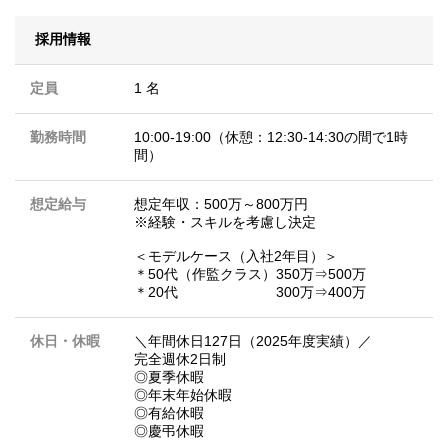
採用情報
定員
1 名
勤務時間
10:00-19:00（休憩：12:30-14:30の間で1時
間）
想定給与
想定年収：500万～800万円
※経験・スキルを考慮し決定
＜モデルケース（入社2年目）＞
＊50代（作監クラス）350万⇒500万
＊20代 300万⇒400万
休日・休暇
＼年間休日127日（2025年度実績）／
完全週休2日制
◎夏季休暇
◎年末年始休暇
◎有給休暇
◎慶弔休暇