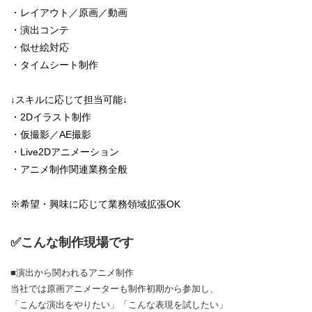
・レイアウト／原画／動画
・演出コンテ
・似せ絵対応
・タイムシート制作
↓スキルに応じて担当可能↓
・2Dイラスト制作
・仮撮影／AE撮影
・Live2Dアニメーション
・アニメ制作関連業務全般
※希望・興味に応じて業務領域拡張OK
✅こんな制作現場です
■演出から関われるアニメ制作
当社では原画アニメーターも制作初期から参加し、
「こんな演出をやりたい」「こんな表現を試したい」