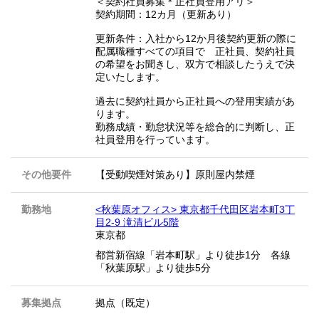
＜契約社員募集＊正社員登用アリ＞
契約期間：12カ月（更新あり）
更新条件：入社から12か月後契約更新の際に
配属職種すべての項目で 正社員、契約社員
の希望をお聞きし、双方で相談したうえで決
定いたします。
過去に契約社員から正社員への登用実績があ
ります。
勤務成績・勤怠状況等を総合的に判断し、正
社員登用を行っています。
その他要件
【受動喫煙対策あり】原則屋内禁煙
勤務地
<秋葉原オフィス> 東京都千代田区岩本町3丁
目2-9 滝清ビル5階
東京都
都営新宿線「岩本町駅」より徒歩1分 各線
「秋葉原駅」より徒歩5分
募集拠点
拠点（既定）