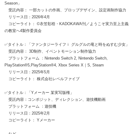
Season」
受託内容： 一部カットの作画、プロップデザイン、設定画制作協力
リリース日：2026年4月
コピーライト： ©衣笠彰梧・KADOKAWA刊／ようこそ実力至上主義
の教室へ4製作委員会
✅タイトル：「ファンタジーライフｉ グルグルの竜と時をぬすむ少女」
受託内容： 3D制作、イベントモーション制作協力
プラットフォーム ：Nintendo Switch 2, Nintendo Switch,
PlayStation®5,PlayStation®4, Xbox Series X｜S, Steam
リリース日：2025年5月
コピーライト： 株式会社レベルファイブ
✅タイトル：「Yメーカー 某実写版権」
受託内容：コンポジット、ディレクション、遊技機動画
プラットフォーム ：遊技機
リリース日：2025年2月
コピーライト： Yメーカー
…など