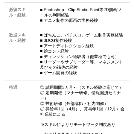
必須スキ
■ Photoshop、Clip Studio Paint等2D描画ツ
ル・経験
ールの利用経験
■ アニメ制作の原画の実務経験
歓迎スキ
■ ぱちんこ、パチスロ、ゲーム制作実務経験
ル・経験
■ 3DCG制作経験
■ アートディレクション経験
■ 絵コンテ経験
■ ディレクション経験者（他業種でも可）
■ リーダーやサブリーダー等、マネジメント
及びその補佐の経験
■ ゲーム開発の経験
待遇
◎ 試用期間3カ月～（スキル経験に応じて）
◎ 定期開催（マナー研修、情報漏洩セミナ
ー）
◎ 技術研修（外部講師・社内開催）
◎ 昇給年1回（4月）、賞与年1回（12月）会
社業績による
※スキルによりリモートワーク制度あり