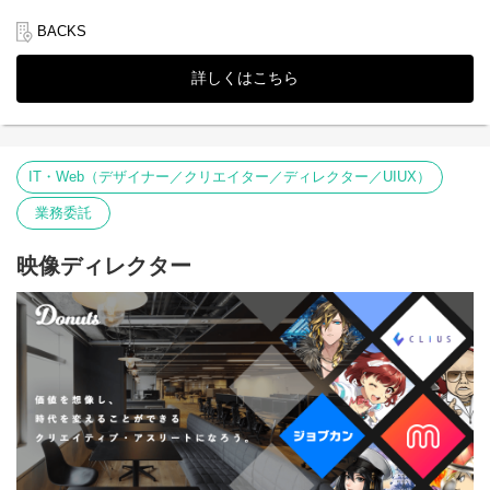
■概要
ミクチャやジョブカン、ゲームなどtoC、toBの領域を問わずプロ
BACKS
ダクトを幅広く展開している当社のWeb動画エディターを募集中
です。
詳しくはこちら
■仕事内容
・DONUTSのWeb広告の動画制作
・DONUTSの企業HPやプロダクト紹介ページの動画制作
後々は、クライアント企業の広告バナー制作もご担当いただきま
IT・Web（デザイナー／クリエイター／ディレクター／UIUX）
す！
業務委託
＜使用ツール＞
After Effects、Photoshop、Illustrator、Premiere Pro等
映像ディレクター