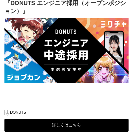
・表現の幅に自信がある方
『DONUTS エンジニア採用（オープンポジシ
・流行に敏感な方
ョン）』
・Photoshopの使用経験がある方
■こんなタイプの方が活躍できます！
・高いプロ意識を持っている方
・ものやことに対して、情熱を持てる方
・自分の手で優れたプロダクトを生み出すことに拘る方
・納期がきちんと守れる方
・スピードを意識して制作できる方
・電話やチャットでのコミュニケーションをスムーズに取れる方
■業務の魅力
▼出版事業部の一員として、あなたの感性を存分に発揮してくだ
さい。
多方向にアンテナを張り、トレンドの動向やユーザーのニーズ、
ちまたで噂のコスメやグルメなどをいち早くリサーチし、記事化
もしてもらいます。 「メイクやファッションが大好き」「みんな
より流行りのグルメには敏感」というあなたなら、きっと楽しん
で働くことができます。
DONUTS
また、学生時代に社会で通用するスキルを身に付けたい！新しい
ことに挑戦したい！という方も成長に繋がる刺激が受けられると
詳しくはこちら
思います！