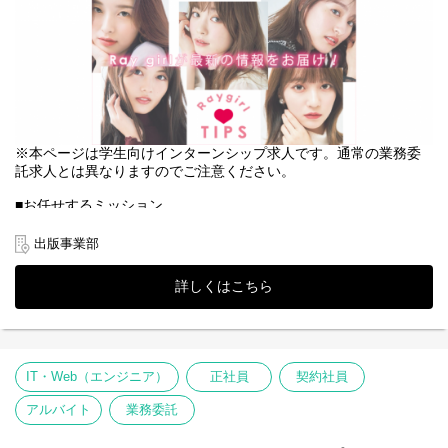
※本ページは学生向けインターンシップ求人です。通常の業務委
託求人とは異なりますのでご注意ください。
■お任せするミッション
女子大生向け女性誌のメディア運営。
出版事業部
ファッションやメイク、流行りのグルメなど10代、20代の女の子
が今、知りたい情報やお悩み解決法をリアルタイムでお届けして
詳しくはこちら
います。
今回のインターンシップは、そんな弊社プロダクトにて「メディ
ア運営（ライター）」をお任せします！
IT・Web（エンジニア）
正社員
契約社員
■こんなスキルをお持ちの方を募集しています！
アルバイト
業務委託
・文章を書くのが得意な方
・ブログをやっている方