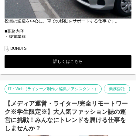
役員の送迎を中心に、車での移動をサポートする仕事です。
■業務内容
・秘書業務
・取引先との会食前後の送迎
・取引先とのイベントや外出前後の送迎
DONUTS
■業務の特徴
詳しくはこちら
・登録制。
・服装、髪型基本自由
役員は明るくユーモアがあり優しい方です。
車の運転が好きな方、安全運転ができる方を募集します。
IT・Web（ライター／制作／編集／アシスタント）
業務委託
【メディア運営・ライター/完全リモートワー
ク※学生限定※】大人気ファッション誌の運
営に挑戦！みんなにトレンドを届ける仕事を
しませんか？