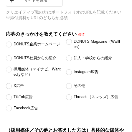
サイトを追加
クリエイティブ職の方はポートフォリオのURLを記載ください　
※添付資料かURLのどちらか必須
応募のきっかけを教えてください
必須
DONUTS Magazine（Waffl
DONUTS企業ホームページ
es）
DONUTS社員からの紹介
知人・学校からの紹介
採用媒体（マイナビ、Want
Instagram広告
edlyなど）
X広告
その他
TikTok広告
Threads（スレッズ）広告
Facebook広告
（採用媒体／その他とお答えした方は）具体的な媒体や