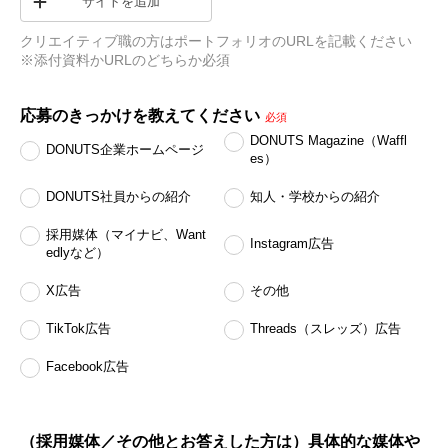
サイトを追加
クリエイティブ職の方はポートフォリオのURLを記載ください　
※添付資料かURLのどちらか必須
応募のきっかけを教えてください
必須
DONUTS Magazine（Waffl
DONUTS企業ホームページ
es）
DONUTS社員からの紹介
知人・学校からの紹介
採用媒体（マイナビ、Want
Instagram広告
edlyなど）
X広告
その他
TikTok広告
Threads（スレッズ）広告
Facebook広告
（採用媒体／その他とお答えした方は）具体的な媒体や