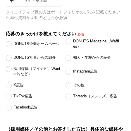
サイトを追加
クリエイティブ職の方はポートフォリオのURLを記載ください　
※添付資料かURLのどちらか必須
応募のきっかけを教えてください
必須
DONUTS Magazine（Waffl
DONUTS企業ホームページ
es）
DONUTS社員からの紹介
知人・学校からの紹介
採用媒体（マイナビ、Want
Instagram広告
edlyなど）
X広告
その他
TikTok広告
Threads（スレッズ）広告
Facebook広告
（採用媒体／その他とお答えした方は）具体的な媒体や