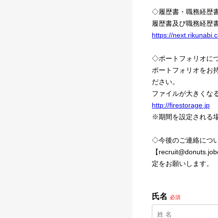
◇履歴書・職務経歴
履歴書及び職務経歴
https://next.rikunab
◇ポートフォリオに
ポートフォリオをお持
ださい。
ファイルが大きくな
http://firestorage.jp
※期間を設定される
◇今後のご連絡につ
【recruit@don
定をお願いします。
氏名
必須