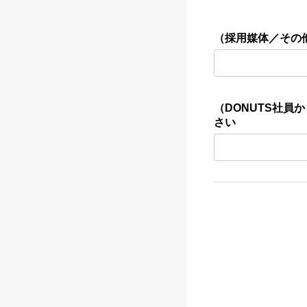
（採用媒体／その
（DONUTS社
さい