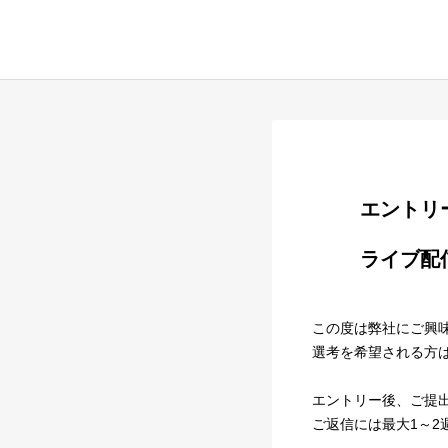
        
        ライブ配信＆動画アプリ「ミクチャ」配信イベントプランナー

この度は弊社にご興
選考を希望される方
エントリー後、ご提
ご返信には最大1～