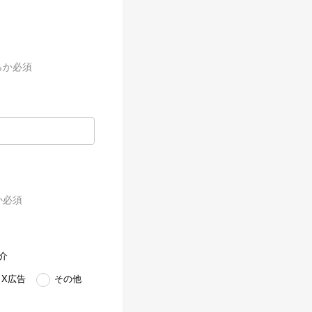
らか必須
か必須
介
X広告
その他