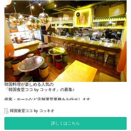
韓国料理が楽しめる人気の
「韓国食堂ココ by コッキオ」の募集♪
接客・ホールなど店舗運営業務をお任せします。
・ホール全般サービス(提供 / ドリンク作成)
・お客様エスコート
韓国食堂ココ by コッキオ
・ドリンクやフードの注文対応、提供サービス
・お皿やグラスの片付け
詳しくはこちら
・お会計やレジ対応
・アルバイトのマネジメント、シフト管理