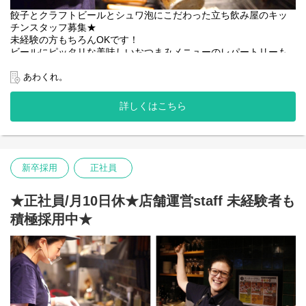
餃子とクラフトビールとシュワ泡にこだわった立ち飲み屋のキッ
チンスタッフ募集★
未経験の方もちろんOKです！
ビールにピッタリな美味しいおつまみメニューのレパートリーも
増やせちゃいます♪
シフトも融通利くので何でもご相談ください◎
あわくれ。
詳しくはこちら
【仕事内容】
料理の盛り付けや簡単な調理、洗い物全般
包丁を持ったことがない、調理経験が全くないという方も歓迎！
先輩が丁寧に教えるのでご安心ください。
新卒採用
正社員
未経験の方はまず調理や洗い物などの簡単な業務からスタートし
ます。
★正社員/月10日休★店舗運営staff 未経験者も
経験者の方あなたのスキルを活かして、即戦力として活躍してく
積極採用中★
ださい！