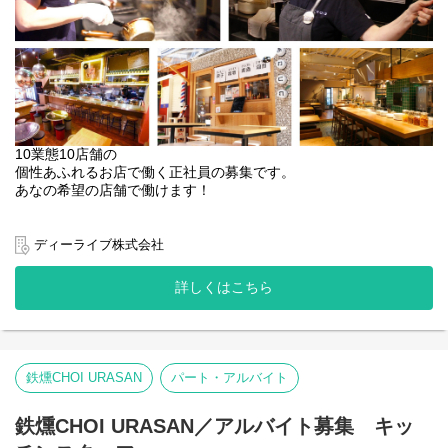
10業態10店舗の
個性あふれるお店で働く正社員の募集です。
あなの希望の店舗で働けます！
接客・ホール・キッチン業務をお任せします。
・ホール全般サービス(提供 / ドリンク作成)
ディーライブ株式会社
・お客様エスコート
・ドリンクやフードの注文対応、提供サービス
詳しくはこちら
・オープンキッチンでの調理
・お皿やグラスの片付け
・お会計やレジ対応
・アルバイトのマネジメント、シフト管理
・店舗運営業務全般 など
鉄燻CHOI URASAN
パート・アルバイト
鉄燻CHOI URASAN／アルバイト募集 キッ