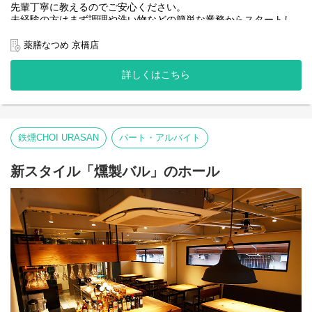
先輩丁寧に教えるのでご安心ください。
未経験の方はまず調理や洗い物などの簡単な業務からスタートし
ます。
薬膳なつめ 京橋店
カウンター10席、テーブル4席のお店なので、キッチン業務だけで
はなく、接客もお願いします。
詳しくはこちら
経験者の方あなたのスキルを活かして、即戦力として活躍してく
ださい！
鉄燻CHOI URASAN
パート・アルバイト
新スタイル「燻製バル」のホール