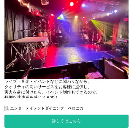
ライブ・音楽・イベントなどに関わりながら、
クオリティの高いサービスをお客様に提供し、
実力を身に付けたら、イベント制作もできるので、
特別な達成感を感じれます！
自分から仕掛けていく存在になることが叶います！
エンターテイメントダイニング ベロニカ
接客・ホール業務
・ホール全般サービス(提供 / ドリンク作成)
詳しくはこちら
・お客様エスコート
・ドリンクやフードの注文対応、提供サービス