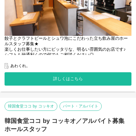
餃子とクラフトビールとシュワ泡にこだわった立ち飲み屋のホー
ルスタッフ募集★
楽しくお仕事したい方にピッタリな、明るい雰囲気のお店です♪
シフトも融通利くので何でもご相談ください◎
【仕事内容】
あわくれ。
ホールでの接客やお料理の提供、お席の片付け等をお願いしま
す。
詳しくはこちら
・お客様がいらっしゃったら席までご案内
・オーダーを伺う
・お料理やドリンク
の配膳、食器やグラスの片づけ
・ドリンク作成
韓国食堂ココ by コッキオ
パート・アルバイト
・レジ対応
・開店・閉店作業（テーブルセッティングなど）
韓国食堂ココ by コッキオ／アルバイト募集
まずはできることからお願いしていきますので、未経験の方もご
ホールスタッフ
安心ください。