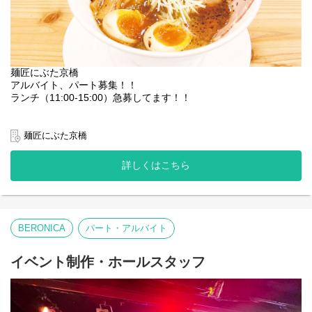
麺匠にぶた京橋
アルバイト、パート募集！！
ランチ（11:00-15:00）急募してます！！
調理業務全般をお任せします。
接客や料理の盛り付けや簡単な調理、洗い物全般
麺匠にぶた京橋
包丁を持ったことがない、調理経験が全くないという方も歓迎！
先輩丁寧に教えるのでご安心ください。
詳しくはこちら
経験者の方は即戦力として活躍できます。
BERONICA
パート・アルバイト
イベント制作・ホールスタッフ