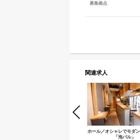
募集拠点
関連求人
ホール／オシャレでモダン
「泡バル」
韓国食堂ココ by コッキオ／アルバイ