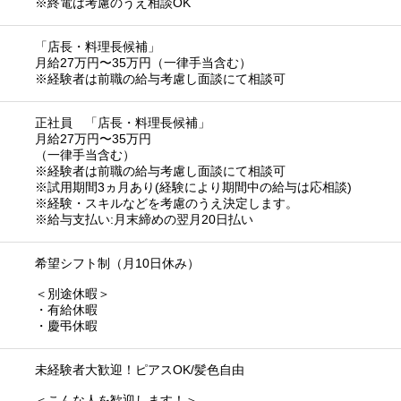
※終電は考慮のうえ相談OK
「店長・料理長候補」
月給27万円〜35万円（一律手当含む）
※経験者は前職の給与考慮し面談にて相談可
正社員 「店長・料理長候補」
月給27万円〜35万円
（一律手当含む）
※経験者は前職の給与考慮し面談にて相談可
※試用期間3ヵ月あり(経験により期間中の給与は応相談)
※経験・スキルなどを考慮のうえ決定します。
※給与支払い:月末締めの翌月20日払い
希望シフト制（月10日休み）
＜別途休暇＞
・有給休暇
・慶弔休暇
未経験者大歓迎！ピアスOK/髪色自由
＜こんな人を歓迎します！＞