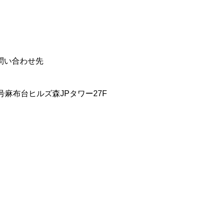
問い合わせ先
号麻布台ヒルズ森JPタワー27F