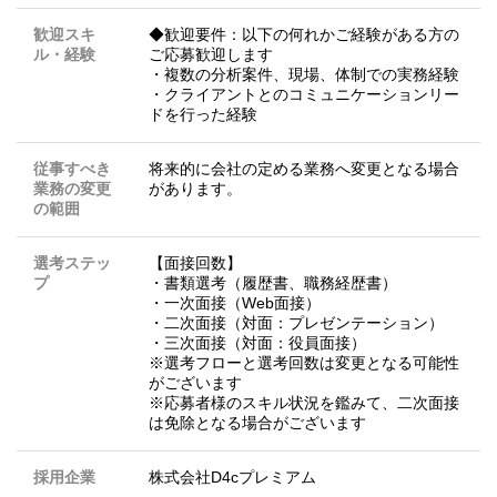
歓迎スキ
◆歓迎要件：以下の何れかご経験がある方の
ル・経験
ご応募歓迎します
・複数の分析案件、現場、体制での実務経験
・クライアントとのコミュニケーションリー
ドを行った経験
従事すべき
将来的に会社の定める業務へ変更となる場合
業務の変更
があります。
の範囲
選考ステッ
【面接回数】
プ
・書類選考（履歴書、職務経歴書）
・一次面接（Web面接）
・二次面接（対面：プレゼンテーション）
・三次面接（対面：役員面接）
※選考フローと選考回数は変更となる可能性
がございます
※応募者様のスキル状況を鑑みて、二次面接
は免除となる場合がございます
採用企業
株式会社D4cプレミアム