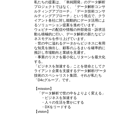
私たちの提案は、「単純開発」のデータ解析
プロジェクトではなく、「データ解析コンサ
ルティングアプローチ」「データ技術コンサ
ルティングアプローチ」という視点で、クラ
イアント各社に対し能動的にデータ活用によ
るソリューション提案を進めています。
ウェビナーの配信や情報の外部発信・訴求活
動も積極的に行い、データ解析の新たなビジ
ネスモデルを作り上げています。
・世の中に溢れるデータからビジネスに有用
な知見を抽出し、顧客のふるまいを確率的に
推計し市場動向と業績を見通す。
・事業のリスクを最小化しリターンを最大化
する。
「ビジネスを加速する」ことを使命としてク
ライアント企業を支援するデータ解析/データ
技術のスペシャリスト集団、それが私たち
「D4cグループ」です。
【mission】
「データ解析で世の中をよりよく変える」
・ビジネスを加速する
・人々の生活を豊かにする
・DXをリードする
【vision】