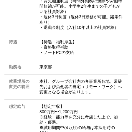
・育児融通制度（時間外勤務の免除や労働時
間短縮が可能。小学生2年生までの子どもが
いる社員対象）
・週休3日制度（週休3日勤務が可能。諸条件
あり）
・退職金制度（入社10年以上の社員対象）
待遇
【待遇・福利厚生】
・資格取得補助
・ノートPCの支給
勤務地
東京都
就業場所の
本社、グループ会社内の各事業所各地、常駐
変更の範囲
先および労働者の自宅（リモートワーク）へ
変更となる場合があります。
想定給与
【想定年収】
800万円〜1,200万円
※経験・能力等を充分に考慮した上で、加
給・優遇。
※試用期間中(4カ月)の給与は本採用時の