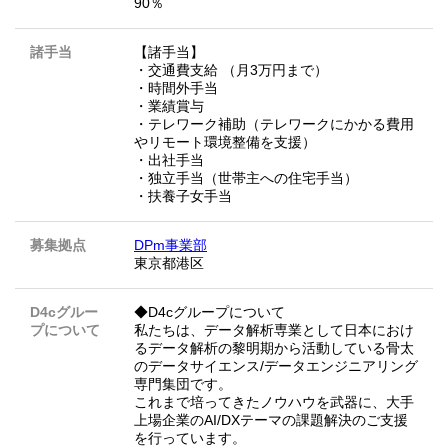
90％
諸手当
【諸手当】
・交通費支給 （月3万円まで）
・時間外手当
・業績賞与
・テレワーク補助（テレワークにかかる費用
やリモート環境整備を支援）
・出社手当
・独立手当（世帯主への住宅手当）
・扶養子女手当
募集拠点
DPm事業部
東京都港区
D4cグルー
◆D4cグループについて
プについて
私たちは、データ解析専業として日本におけ
るデータ解析の黎明期から活動している骨太
のデータサイエンス/データエンジニアリング
専門集団です。
これまで培ってきたノウハウを武器に、大手
上場企業のAI/DXテーマの課題解決のご支援
を行っています。