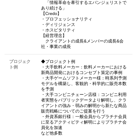
「情報革命を牽引するエバンジェリストで
あり続ける」
【Credo】
・プロフェッショナリティ
・ディリジェンス
・ホスピタリティ
【経営理念】
クライアントの成長&メンバーの成長&会
社・事業の成長
プロジェク
◆プロジェクト例
ト例
・大手飲料メーカー：飲料メーカーにおける
新商品開発におけるコンセプト策定の事例
・大手ゲームソフトメーカー様：時系列予測
モデルを構築し、客観的・科学的に販売本数
を予測
・大手コンビニチェーン店様：コンビニ利用
者実態をパブリックデータより解明し、クラ
イアントの強み・弱みの解明から新たな商品
販売戦略についてのご提案を行う
・外資系銀行様：一般会員からプラチナ会員
に至るアクティビティ解明によりプラチナ会
員化を加速
など他多数