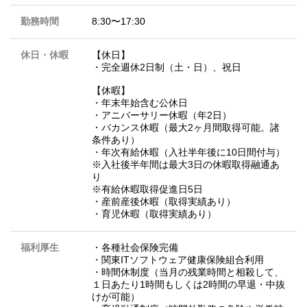
勤務時間
8:30〜17:30
休日・休暇
【休日】
・完全週休2日制（土・日）、祝日
【休暇】
・年末年始含む公休日
・アニバーサリー休暇（年2日）
・バカンス休暇（最大2ヶ月間取得可能。諸
条件あり）
・年次有給休暇（入社半年後に10日間付与）
※入社後半年間は最大3日の休暇取得融通あ
り
※有給休暇取得促進日5日
・産前産後休暇（取得実績あり）
・育児休暇（取得実績あり）
福利厚生
・各種社会保険完備
・関東ITソフトウェア健康保険組合利用
・時間休制度（当月の残業時間と相殺して、
１日あたり1時間もしくは2時間の早退・中抜
けが可能）