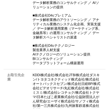
データ解析業務のコンサルティング ／ AIソ
リューションの提供
■株式会社D4cプレミアム
データ解析業務のアウトソーシング ／ アナ
リティカル業務のシステム化企画、実装支援
／ データ解析適用業務（マーケティング系、
金融系等）の運用コンサルティング ／ デー
タ解析スペシャリストの派遣
■株式会社D4cテクノロジー
製造業界人材支援
AIテクノロジーのソリューション提供
BIコンサルティング
データプラットフォーム構築運用
お取引先企
KDDI株式会社/株式会社JTB/株式会社ダスキ
業
ン/トヨタコネクティッド株式会社/株式会社
オートバックスセブン/株式会社日経BP/株式
会社ビデオリサーチ/丸紅株式会社/株式会社
ミスミ/株式会社レコチョク/株式会社トクヤ
マ/日本たばこ産業株式会社/公益財団法人が
ん研究会/エーザイ株式会社/サノフィ株式会
社/第一三共株式会社/九州旅客鉄道株式会社