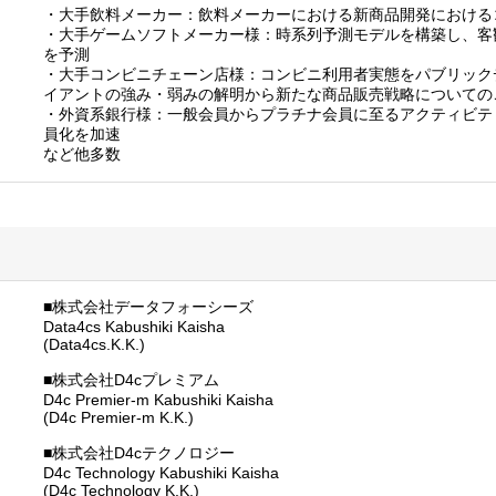
・大手飲料メーカー：飲料メーカーにおける新商品開発における
・大手ゲームソフトメーカー様：時系列予測モデルを構築し、客
を予測
・大手コンビニチェーン店様：コンビニ利用者実態をパブリック
イアントの強み・弱みの解明から新たな商品販売戦略についての
・外資系銀行様：一般会員からプラチナ会員に至るアクティビテ
員化を加速
など他多数
■株式会社データフォーシーズ
Data4cs Kabushiki Kaisha
(Data4cs.K.K.)
■株式会社D4cプレミアム
D4c Premier-m Kabushiki Kaisha
(D4c Premier-m K.K.)
■株式会社D4cテクノロジー
D4c Technology Kabushiki Kaisha
(D4c Technology K.K.)