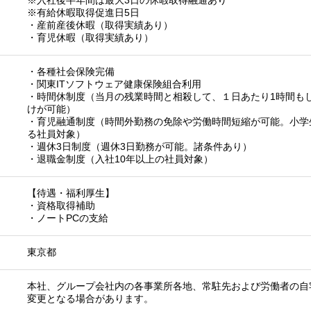
※入社後半年間は最大3日の休暇取得融通あり
※有給休暇取得促進日5日
・産前産後休暇（取得実績あり）
・育児休暇（取得実績あり）
・各種社会保険完備
・関東ITソフトウェア健康保険組合利用
・時間休制度（当月の残業時間と相殺して、１日あたり1時間も
けが可能）
・育児融通制度（時間外勤務の免除や労働時間短縮が可能。小学
る社員対象）
・週休3日制度（週休3日勤務が可能。諸条件あり）
・退職金制度（入社10年以上の社員対象）
【待遇・福利厚生】
・資格取得補助
・ノートPCの支給
東京都
本社、グループ会社内の各事業所各地、常駐先および労働者の自
変更となる場合があります。