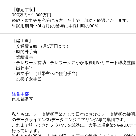
【想定年収】
900万円〜1,800万円
経験・能力等を充分に考慮した上で、加給・優遇いたします。
※試用期間中(4カ月)の給与は本採用時の90％
【諸手当】
・交通費支給 （月3万円まで）
・時間外手当
・業績賞与
・テレワーク補助（テレワークにかかる費用やリモート環境整備
・出社手当
・独立手当（世帯主への住宅手当）
・扶養子女手当
経営本部
東京都港区
私たちは、データ解析専業として日本におけるデータ解析の黎明
のデータサイエンス/データエンジニアリング専門集団です。
これまで培ってきたノウハウを武器に、大手上場企業のAI/DX
行っています。