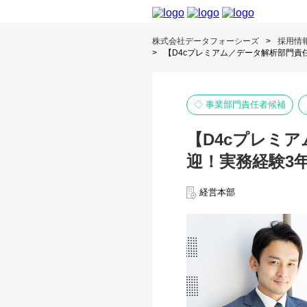
株式会社データフォーシーズ
採用情
【D4cプレミアム／データ解析部門責
◇ 事業部門責任者候補
【D4cプレミ
迎！実務経験3
経営本部