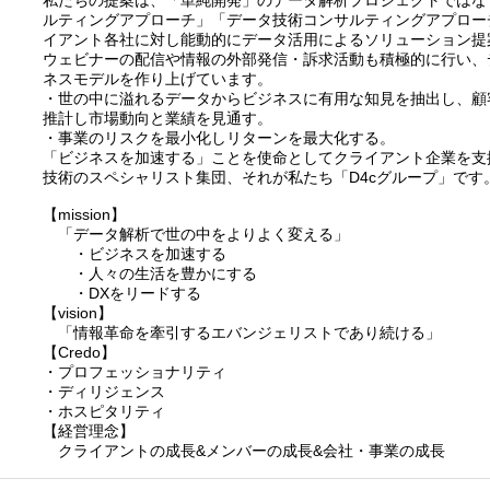
私たちの提案は、「単純開発」のデータ解析プロジェクトではな
ルティングアプローチ」「データ技術コンサルティングアプロー
イアント各社に対し能動的にデータ活用によるソリューション提
ウェビナーの配信や情報の外部発信・訴求活動も積極的に行い、
ネスモデルを作り上げています。
・世の中に溢れるデータからビジネスに有用な知見を抽出し、顧
推計し市場動向と業績を見通す。
・事業のリスクを最小化しリターンを最大化する。
「ビジネスを加速する」ことを使命としてクライアント企業を支
技術のスペシャリスト集団、それが私たち「D4cグループ」です
【mission】
「データ解析で世の中をよりよく変える」
・ビジネスを加速する
・人々の生活を豊かにする
・DXをリードする
【vision】
「情報革命を牽引するエバンジェリストであり続ける」
【Credo】
・プロフェッショナリティ
・ディリジェンス
・ホスピタリティ
【経営理念】
クライアントの成長&メンバーの成長&会社・事業の成長