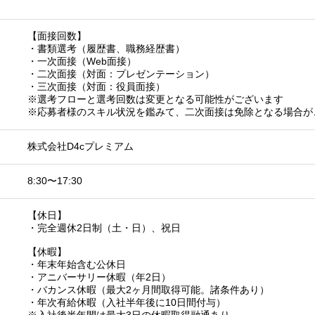
【面接回数】
・書類選考（履歴書、職務経歴書）
・一次面接（Web面接）
・二次面接（対面：プレゼンテーション）
・三次面接（対面：役員面接）
※選考フローと選考回数は変更となる可能性がございます
※応募者様のスキル状況を鑑みて、二次面接は免除となる場合が
株式会社D4cプレミアム
8:30〜17:30
【休日】
・完全週休2日制（土・日）、祝日
【休暇】
・年末年始含む公休日
・アニバーサリー休暇（年2日）
・バカンス休暇（最大2ヶ月間取得可能。諸条件あり）
・年次有給休暇（入社半年後に10日間付与）