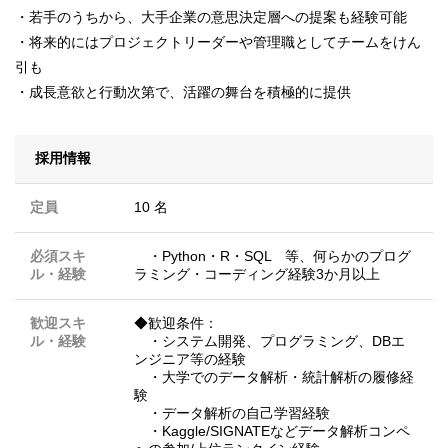
・若手のうちから、大手企業の意思決定層への提案も経験可能
・将来的にはプロジェクトリーダーや管理職としてチームをけん
引も
・成長意欲と行動次第で、活躍の舞台を積極的に提供
採用情報
定員
10 名
必須スキ
・Python・R・SQL 等、何らかのプログ
ル・経験
ラミング・コーディング経験3か月以上
歓迎スキ
◆歓迎条件：
ル・経験
・システム開発、プログラミング、DBエ
ンジニア等の経験
・大学でのデータ解析・統計解析の履修経
験
・データ解析の自己学習経験
・Kaggle/SIGNATEなどデータ解析コンペ