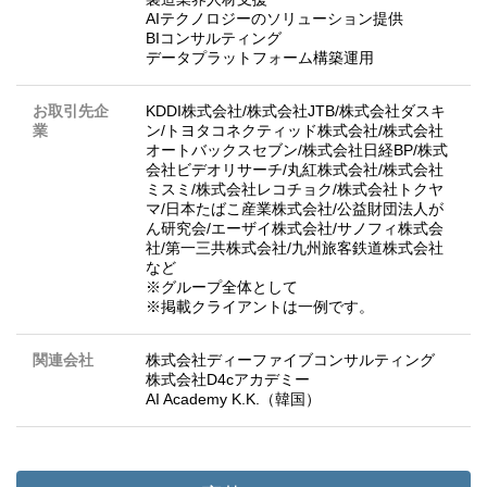
AIテクノロジーのソリューション提供
BIコンサルティング
データプラットフォーム構築運用
お取引先企
KDDI株式会社/株式会社JTB/株式会社ダスキ
業
ン/トヨタコネクティッド株式会社/株式会社
オートバックスセブン/株式会社日経BP/株式
会社ビデオリサーチ/丸紅株式会社/株式会社
ミスミ/株式会社レコチョク/株式会社トクヤ
マ/日本たばこ産業株式会社/公益財団法人が
ん研究会/エーザイ株式会社/サノフィ株式会
社/第一三共株式会社/九州旅客鉄道株式会社
など
※グループ全体として
※掲載クライアントは一例です。
関連会社
株式会社ディーファイブコンサルティング
株式会社D4cアカデミー
AI Academy K.K.（韓国）