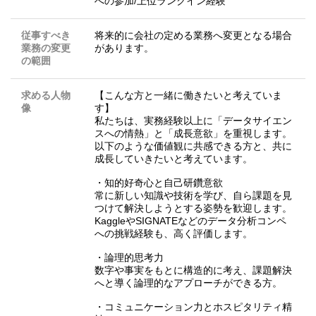
への参加/上位ランクイン経験
従事すべき
将来的に会社の定める業務へ変更となる場合
業務の変更
があります。
の範囲
求める人物
【こんな方と一緒に働きたいと考えていま
像
す】
私たちは、実務経験以上に「データサイエン
スへの情熱」と「成長意欲」を重視します。
以下のような価値観に共感できる方と、共に
成長していきたいと考えています。
・知的好奇心と自己研鑽意欲
常に新しい知識や技術を学び、自ら課題を見
つけて解決しようとする姿勢を歓迎します。
KaggleやSIGNATEなどのデータ分析コンペ
への挑戦経験も、高く評価します。
・論理的思考力
数字や事実をもとに構造的に考え、課題解決
へと導く論理的なアプローチができる方。
・コミュニケーション力とホスピタリティ精