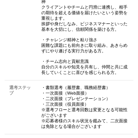
神
クライアントやチームと円滑に連携し、相手
の期待を超える価値を届けたいという姿勢を
重視します。
挨拶や身だしなみ、ビジネスマナーといった
基本を大切にし、信頼関係を築ける方。
・チャレンジ精神と粘り強さ
困難な課題にも前向きに取り組み、あきらめ
ずにやり遂げる実行力がある方。
・チーム志向と貢献意識
自分のスキルや知見を共有し、仲間と共に成
長していくことに喜びを感じられる方。
選考ステッ
・書類選考（履歴書、職務経歴書）
プ
・一次面接（Web面接）
・二次面接（プレゼンテーション）
・三次面接（役員面接）
※選考フローと選考回数は変更となる可能性
がございます
※応募者様のスキル状況を鑑みて、二次面接
は免除となる場合がございます