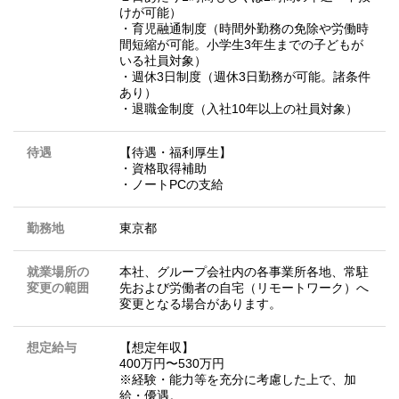
けが可能）
・育児融通制度（時間外勤務の免除や労働時
間短縮が可能。小学生3年生までの子どもが
いる社員対象）
・週休3日制度（週休3日勤務が可能。諸条件
あり）
・退職金制度（入社10年以上の社員対象）
待遇
【待遇・福利厚生】
・資格取得補助
・ノートPCの支給
勤務地
東京都
就業場所の
本社、グループ会社内の各事業所各地、常駐
変更の範囲
先および労働者の自宅（リモートワーク）へ
変更となる場合があります。
想定給与
【想定年収】
400万円〜530万円
※経験・能力等を充分に考慮した上で、加
給・優遇。