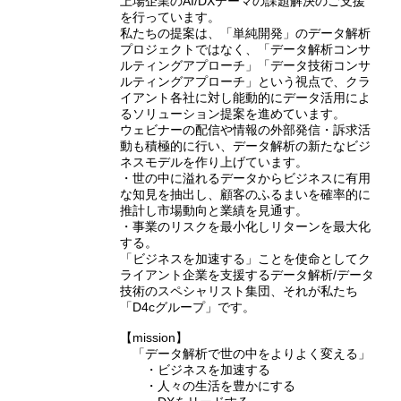
上場企業のAI/DXテーマの課題解決のご支援
を行っています。
私たちの提案は、「単純開発」のデータ解析
プロジェクトではなく、「データ解析コンサ
ルティングアプローチ」「データ技術コンサ
ルティングアプローチ」という視点で、クラ
イアント各社に対し能動的にデータ活用によ
るソリューション提案を進めています。
ウェビナーの配信や情報の外部発信・訴求活
動も積極的に行い、データ解析の新たなビジ
ネスモデルを作り上げています。
・世の中に溢れるデータからビジネスに有用
な知見を抽出し、顧客のふるまいを確率的に
推計し市場動向と業績を見通す。
・事業のリスクを最小化しリターンを最大化
する。
「ビジネスを加速する」ことを使命としてク
ライアント企業を支援するデータ解析/データ
技術のスペシャリスト集団、それが私たち
「D4cグループ」です。
【mission】
「データ解析で世の中をよりよく変える」
・ビジネスを加速する
・人々の生活を豊かにする