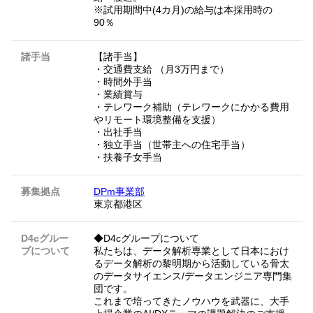
※試用期間中(4カ月)の給与は本採用時の
90％
諸手当
【諸手当】
・交通費支給 （月3万円まで）
・時間外手当
・業績賞与
・テレワーク補助（テレワークにかかる費用
やリモート環境整備を支援）
・出社手当
・独立手当（世帯主への住宅手当）
・扶養子女手当
募集拠点
DPm事業部
東京都港区
D4cグルー
◆D4cグループについて
プについて
私たちは、データ解析専業として日本におけ
るデータ解析の黎明期から活動している骨太
のデータサイエンス/データエンジニア専門集
団です。
これまで培ってきたノウハウを武器に、大手