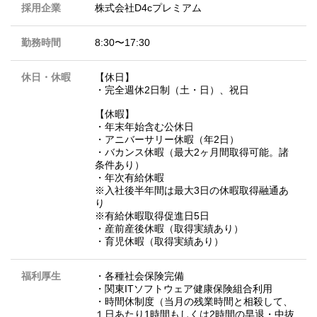
採用企業
株式会社D4cプレミアム
勤務時間
8:30〜17:30
休日・休暇
【休日】
・完全週休2日制（土・日）、祝日
【休暇】
・年末年始含む公休日
・アニバーサリー休暇（年2日）
・バカンス休暇（最大2ヶ月間取得可能。諸
条件あり）
・年次有給休暇
※入社後半年間は最大3日の休暇取得融通あ
り
※有給休暇取得促進日5日
・産前産後休暇（取得実績あり）
・育児休暇（取得実績あり）
福利厚生
・各種社会保険完備
・関東ITソフトウェア健康保険組合利用
・時間休制度（当月の残業時間と相殺して、
１日あたり1時間もしくは2時間の早退・中抜