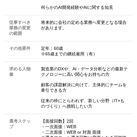
何らかのAI開発経験やAIに関する知見
従事すべき
将来的に会社の定める業務へ変更となる場合
業務の変更
があります。
の範囲
その他要件
定年：60歳
※65歳までの継続雇用（有）
求める人物
製造業のDXや、AI・データ分析などの最新テ
像
クノロジーに高い関心をお持ちの方
顧客の課題解決に向けて、主体的にチームを
牽引できる方
従来の枠にとらわれず、新しい分野（IT×も
のづくり）へ挑戦したい方
選考ステッ
【面接回数】2回
プ
・一次面接：WEB
・二次面接：WEB or 対面 面接