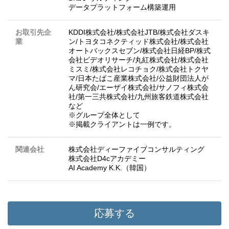
データプラットフォーム構築運用
お取引先企
KDDI株式会社/株式会社JTB/株式会社ダスキ
業
ン/トヨタコネクティッド株式会社/株式会社
オートバックスセブン/株式会社日経BP/株式
会社ビデオリサーチ/丸紅株式会社/株式会社
ミスミ/株式会社レコチョク/株式会社トクヤ
マ/日本たばこ産業株式会社/公益財団法人が
ん研究会/エーザイ株式会社/サノフィ株式会
社/第一三共株式会社/九州旅客鉄道株式会社
など
※グループ全体として
※掲載クライアントは一例です。
関連会社
株式会社ディーファイブコンサルティング
株式会社D4cアカデミー
AI Academy K.K.（韓国）
応募する