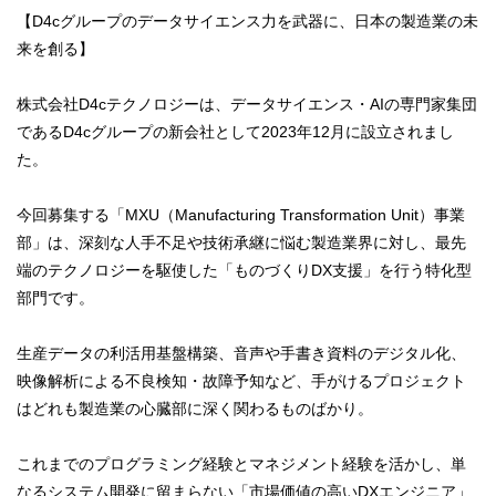
【D4cグループのデータサイエンス力を武器に、日本の製造業の未
来を創る】
株式会社D4cテクノロジーは、データサイエンス・AIの専門家集団
であるD4cグループの新会社として2023年12月に設立されまし
た。
今回募集する「MXU（Manufacturing Transformation Unit）事業
部」は、深刻な人手不足や技術承継に悩む製造業界に対し、最先
端のテクノロジーを駆使した「ものづくりDX支援」を行う特化型
部門です。
生産データの利活用基盤構築、音声や手書き資料のデジタル化、
映像解析による不良検知・故障予知など、手がけるプロジェクト
はどれも製造業の心臓部に深く関わるものばかり。
これまでのプログラミング経験とマネジメント経験を活かし、単
なるシステム開発に留まらない「市場価値の高いDXエンジニア」