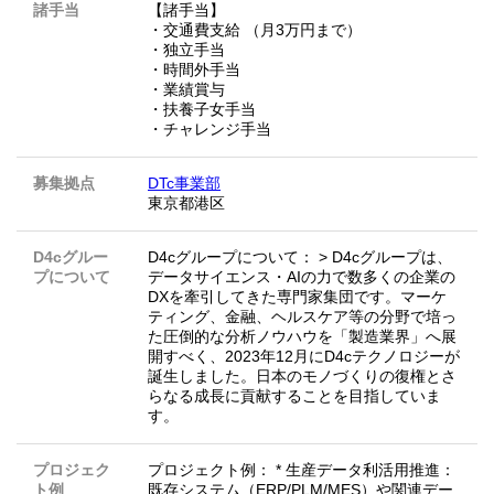
諸手当
【諸手当】
・交通費支給 （月3万円まで）
・独立手当
・時間外手当
・業績賞与
・扶養子女手当
・チャレンジ手当
募集拠点
DTc事業部
東京都港区
D4cグルー
D4cグループについて： > D4cグループは、
プについて
データサイエンス・AIの力で数多くの企業の
DXを牽引してきた専門家集団です。マーケ
ティング、金融、ヘルスケア等の分野で培っ
た圧倒的な分析ノウハウを「製造業界」へ展
開すべく、2023年12月にD4cテクノロジーが
誕生しました。日本のモノづくりの復権とさ
らなる成長に貢献することを目指していま
す。
プロジェク
プロジェクト例： * 生産データ利活用推進：
ト例
既存システム（ERP/PLM/MES）や関連デー