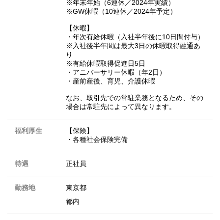
※年末年始（6連休／2024年実績）
※GW休暇（10連休／2024年予定）
【休暇】
・年次有給休暇（入社半年後に10日間付与）
※入社後半年間は最大3日の休暇取得融通あ
り
※有給休暇取得促進日5日
・アニバーサリー休暇（年2日）
・産前産後、育児、介護休暇
なお、取引先での常駐業務となるため、その
場合は常駐先によって異なります。
福利厚生
【保険】
・各種社会保険完備
待遇
正社員
勤務地
東京都
都内