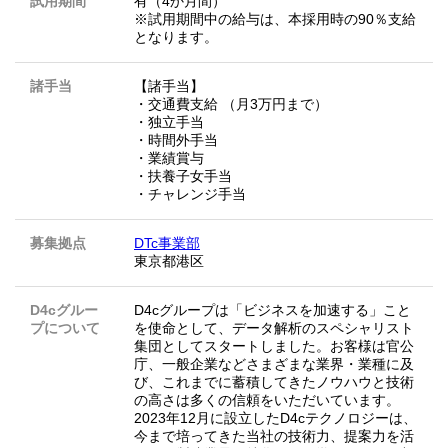
試用期間
有（4か月間）
※試用期間中の給与は、本採用時の90％支給
となります。
諸手当
【諸手当】
・交通費支給 （月3万円まで）
・独立手当
・時間外手当
・業績賞与
・扶養子女手当
・チャレンジ手当
募集拠点
DTc事業部
東京都港区
D4cグルー
D4cグループは「ビジネスを加速する」こと
プについて
を使命として、データ解析のスペシャリスト
集団としてスタートしました。お客様は官公
庁、一般企業などさまざまな業界・業種に及
び、これまでに蓄積してきたノウハウと技術
の高さは多くの信頼をいただいています。
2023年12月に設立したD4cテクノロジーは、
今まで培ってきた当社の技術力、提案力を活