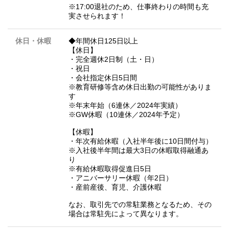
※17:00退社のため、仕事終わりの時間も充
実させられます！
休日・休暇
◆年間休日125日以上
【休日】
・完全週休2日制（土・日）
・祝日
・会社指定休日5日間
※教育研修等含め休日出勤の可能性がありま
す
※年末年始（6連休／2024年実績）
※GW休暇（10連休／2024年予定）
【休暇】
・年次有給休暇（入社半年後に10日間付与）
※入社後半年間は最大3日の休暇取得融通あ
り
※有給休暇取得促進日5日
・アニバーサリー休暇（年2日）
・産前産後、育児、介護休暇
なお、取引先での常駐業務となるため、その
場合は常駐先によって異なります。