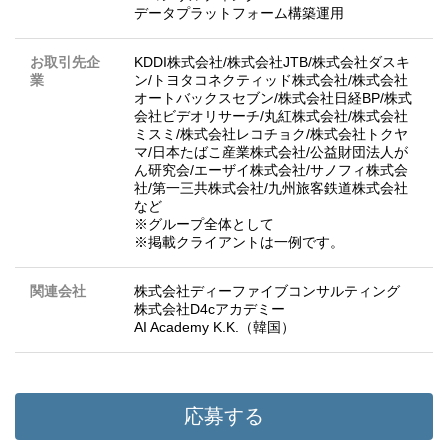
データプラットフォーム構築運用
お取引先企
KDDI株式会社/株式会社JTB/株式会社ダスキ
業
ン/トヨタコネクティッド株式会社/株式会社
オートバックスセブン/株式会社日経BP/株式
会社ビデオリサーチ/丸紅株式会社/株式会社
ミスミ/株式会社レコチョク/株式会社トクヤ
マ/日本たばこ産業株式会社/公益財団法人が
ん研究会/エーザイ株式会社/サノフィ株式会
社/第一三共株式会社/九州旅客鉄道株式会社
など
※グループ全体として
※掲載クライアントは一例です。
関連会社
株式会社ディーファイブコンサルティング
株式会社D4cアカデミー
AI Academy K.K.（韓国）
応募する