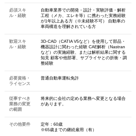
必須スキ
自動車業界での開発・設計・実験評価・解析
ル・経験
工程（メカ、エレキ等）に携わった実務経験
が1年以上ある方（※未経験不可） 自動車の
車両構造を理解されている方
歓迎スキ
3D-CAD（CATIA V5など）を使用して部品・
ル・経験
機器設計に関わった経験 CAE解析（Nastran
など）の実施経験、または解析結果に関する
知見 顧客や他部署、サプライヤとの折衝・調
整経験
必要資格・
普通自動車運転免許
ライセンス
従事すべき
将来的に会社の定める業務へ変更となる場合
業務の変更
があります。
の範囲
その他要件
定年：60歳
※65歳までの継続雇用（有）