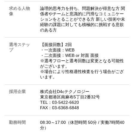
求める人物
論理的思考力を持ち、問題解決が得意な方 関
像
係者やチームと意識的に円滑なコミュニケー
ションをとることができる方 新しい技術や未
経験の課題に対しても積極的に挑戦する意欲
のある方
選考ステッ
【面接回数】2回
プ
・一次面接：WEB
・二次面接：WEB or 対面 面接
※選考フローと選考回数は変更となる可能性
がございます。
※場合により性格適性検査を行う場合がござ
います。
採用企業
株式会社D4cテクノロジー
東京都港区南麻布5丁目2番32号
TEL：03-5422-6620
FAX：03-6368-6848
勤務時間
08:30～17:00（休憩時間 50分 / 実働7時間40
分）