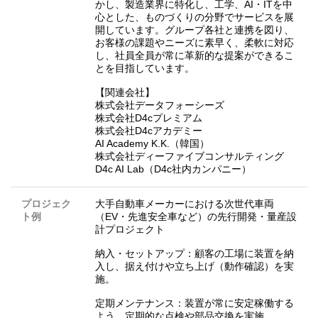
かし、製造業界に特化し、工学、AI・ITを中
心とした、ものづくりの分野でサービスを展
開しています。グループ各社と連携を図り、
お客様の課題やニーズに素早く、柔軟に対応
し、社員全員が常に革新的な提案ができるこ
とを目指しています。
【関連会社】
株式会社データフォーシーズ
株式会社D4cプレミアム
株式会社D4cアカデミー
AI Academy K.K.（韓国）
株式会社ディーファイブコンサルティング
D4c AI Lab（D4c社内カンパニー）
プロジェク
大手自動車メーカーにおける次世代車両
ト例
（EV・先進安全車など）の先行開発・量産設
計プロジェクト
納入・セットアップ：顧客の工場に装置を納
入し、据え付けや立ち上げ（動作確認）を実
施。
定期メンテナンス：装置が常に安定稼働する
よう、定期的な点検や部品交換を実施。