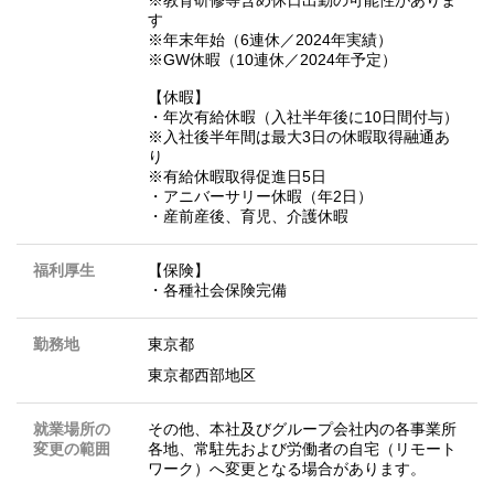
※教育研修等含め休日出勤の可能性がありま
す
※年末年始（6連休／2024年実績）
※GW休暇（10連休／2024年予定）
【休暇】
・年次有給休暇（入社半年後に10日間付与）
※入社後半年間は最大3日の休暇取得融通あ
り
※有給休暇取得促進日5日
・アニバーサリー休暇（年2日）
・産前産後、育児、介護休暇
福利厚生
【保険】
・各種社会保険完備
勤務地
東京都
東京都西部地区
就業場所の
その他、本社及びグループ会社内の各事業所
変更の範囲
各地、常駐先および労働者の自宅（リモート
ワーク）へ変更となる場合があります。