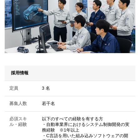
採用情報
定員
3 名
募集人数
若干名
必須スキ
以下のすべての経験を有する方
ル・経験
・自動車業界におけるシステム制御開発の実
務経験 ※1年以上
・C言語を用いた組み込みソフトウェアの開