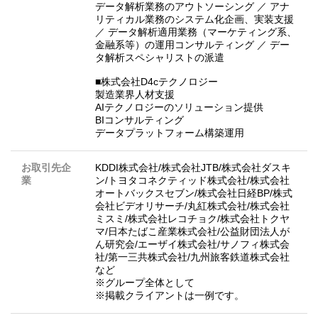
データ解析業務のアウトソーシング ／ アナ
リティカル業務のシステム化企画、実装支援
／ データ解析適用業務（マーケティング系、
金融系等）の運用コンサルティング ／ デー
タ解析スペシャリストの派遣
■株式会社D4cテクノロジー
製造業界人材支援
AIテクノロジーのソリューション提供
BIコンサルティング
データプラットフォーム構築運用
お取引先企
KDDI株式会社/株式会社JTB/株式会社ダスキ
業
ン/トヨタコネクティッド株式会社/株式会社
オートバックスセブン/株式会社日経BP/株式
会社ビデオリサーチ/丸紅株式会社/株式会社
ミスミ/株式会社レコチョク/株式会社トクヤ
マ/日本たばこ産業株式会社/公益財団法人が
ん研究会/エーザイ株式会社/サノフィ株式会
社/第一三共株式会社/九州旅客鉄道株式会社
など
※グループ全体として
※掲載クライアントは一例です。