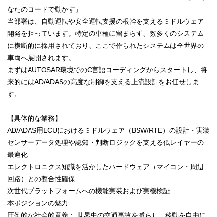
なたのコードで動かす」
当部署は、自動運転や安全運転支援の根幹を支えるミドルウェア
開発を担っています。特定の車種に留まらず、数多くのシステム
に横断的に採用されており、ここで作られたシステムは全世界の
車両へ展開されます。
まずはAUTOSAR環境でのC言語コーディングからスタートし、将
来的にはAD/ADASの高度な制御を支える上流設計をお任せしま
す。
【具体的な業務】
AD/ADAS用ECUにおけるミドルウェア（BSW/RTE）の設計・実装
センサーデータ処理や認知・判断ロジックを支える低レイヤーの
最適化
エレクトロニクス知識を活かしたハードウェア（マイコン・周辺
回路）との整合性確保
次世代プラットフォームへの機能実装および実機検証
本ポジションの魅力
圧倒的な社会的意義： 世界中の交通事故を減らし、移動を自由に