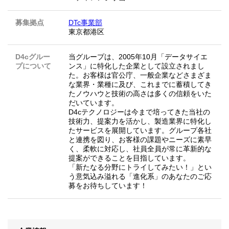
募集拠点
DTc事業部
東京都港区
D4cグルー
当グループは、2005年10月「データサイエ
プについて
ンス」に特化した企業として設立されまし
た。お客様は官公庁、一般企業などさまざま
な業界・業種に及び、これまでに蓄積してき
たノウハウと技術の高さは多くの信頼をいた
だいています。
D4cテクノロジーは今まで培ってきた当社の
技術力、提案力を活かし、製造業界に特化し
たサービスを展開しています。グループ各社
と連携を図り、お客様の課題やニーズに素早
く、柔軟に対応し、社員全員が常に革新的な
提案ができることを目指しています。
「新たなる分野にトライしてみたい！」とい
う意気込み溢れる「進化系」のあなたのご応
募をお待ちしています！