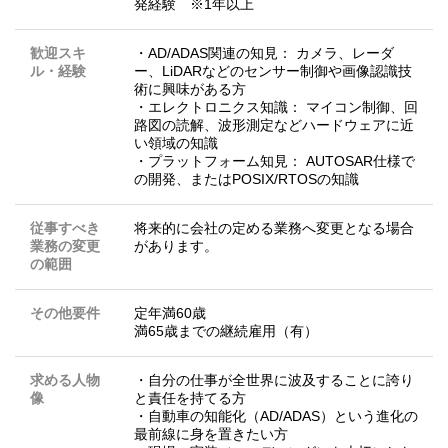
発経験 ※1年以上
歓迎スキ
・AD/ADAS関連の知見： カメラ、レーダ
ル・経験
ー、LiDARなどのセンサー制御や画像認識技
術に興味がある方
・エレクトロニクス知識： マイコン制御、回
路図の読解、波形測定などハードウェアに近
い領域の知識
・プラットフォーム知見： AUTOSAR仕様で
の開発、またはPOSIX/RTOSの知識
従事すべき
将来的に会社の定める業務へ変更となる場合
業務の変更
があります。
の範囲
その他要件
定年満60歳
満65歳までの継続雇用（有）
求める人物
・自分の仕事が全世界に波及することに誇り
像
と責任を持てる方
・自動車の知能化（AD/ADAS）という進化の
最前線に身を置きたい方