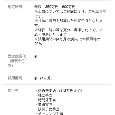
想定給与
年収 350万円～600万円
※上限についてはご経験により、ご相談可能
です。
※月給に賞与を加算した想定年収となりま
す。
※経験・能力等を充分に考慮した上で、加
給・優遇いたします
※試用期間中(4カ月)の給与は本採用時の
90％
固定残業代
有
（時間外手
当）
試用期間
有（4ヶ月）
諸手当
・交通費支給 （月3万円まで）
・独立手当
・時間外手当
・業績賞与
・扶養子女手当
・チャレンジ手当