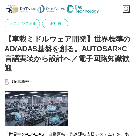
◇ エンジニア職
正社員
【車載ミドルウェア開発】世界標準の
AD/ADAS基盤を創る。AUTOSAR×C
言語実装から設計へ／電子回路知識歓
迎
DTc事業部
「世界中のAD/ADAS（自動運転・先進運転支援システム）を、あ