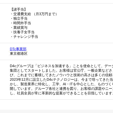
【諸手当】
・交通費支給 （月3万円まで）
・独立手当
・時間外手当
・業績賞与
・扶養子女手当
・チャレンジ手当
DTc事業部
東京都港区
D4cグループは「ビジネスを加速する」ことを使命として、デー
集団としてスタートしました。お客様は官公庁、一般企業などさ
び、これまでに蓄積してきたノウハウと技術の高さは多くの信頼
2023年12月に設立したD4cテクノロジーは、今まで培ってき
かし、製造業界に特化し、工学、AI・ITを中心とした、ものづ
開しています。グループ各社と連携を図り、お客様の課題やニー
し、社員全員が常に革新的な提案ができることを目指しています