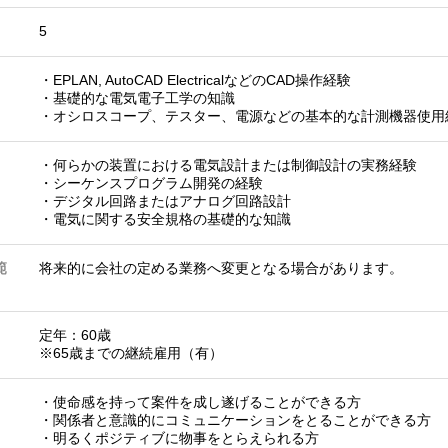
5
・EPLAN, AutoCAD ElectricalなどのCAD操作経験
・基礎的な電気電子工学の知識
・オシロスコープ、テスター、電源などの基本的な計測機器使用
・何らかの装置における電気設計または制御設計の実務経験
・シーケンスプログラム開発の経験
・デジタル回路またはアナログ回路設計
・電気に関する安全規格の基礎的な知識
範
将来的に会社の定める業務へ変更となる場合があります。
定年：60歳
※65歳までの継続雇用（有）
・使命感を持って案件を成し遂げることができる方
・関係者と意識的にコミュニケーションをとることができる方
・明るくポジティブに物事をとらえられる方