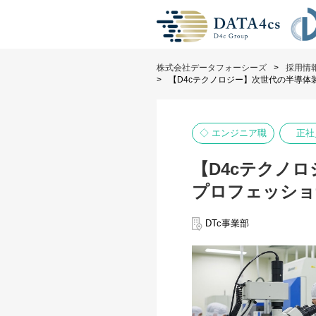
株式会社データフォーシーズ
採用情
【D4cテクノロジー】次世代の半導体
◇ エンジニア職
正社
【D4cテクノ
プロフェッショ
DTc事業部