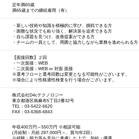
定年満60歳
満65歳までの継続雇用（有）
・新しい技術や知識を積極的に学び、挑戦できる方
・困難な状況でも粘り強く、解決策を追求できる方
・自ら課題を見つけ、改善提案ができる方
・チームの一員として、周囲と協力しながら業務を進められる方
【面接回数】２回
・一次面接：WEB
・二次面接：WEB or 対面 面接
※選考フローと選考回数は変更となる可能性がございます。
※場合により性格適性検査を行う場合がございます。
株式会社D4cテクノロジー
東京都港区南麻布5丁目2番32号
TEL：03-5422-6620
FAX：03-6368-6843
年収400万円～550万円 ※相談可能
(月給制：月給 287,000円～、賞与年2回）
※経験・能力等を充分に考慮した上で、加給・優遇。