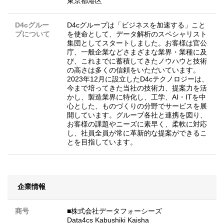
東京都港区
D4cグルー
D4cグループは「ビジネスを加速する」こと
プについて
を使命として、データ解析のスペシャリスト
集団としてスタートしました。お客様は官公
庁、一般企業などさまざまな業界・業種に及
び、これまでに蓄積してきたノウハウと技術
の高さは多くの信頼をいただいています。
2023年12月に設立したD4cテクノロジーは、
今まで培ってきた当社の技術力、提案力を活
かし、製造業界に特化し、工学、AI・ITを中
心とした、ものづくりの分野でサービスを展
開しています。グループ各社と連携を図り、
お客様の課題やニーズに素早く、柔軟に対応
し、社員全員が常に革新的な提案ができるこ
とを目指しています。
企業情報
商号
■株式会社データフォーシーズ
Data4cs Kabushiki Kaisha