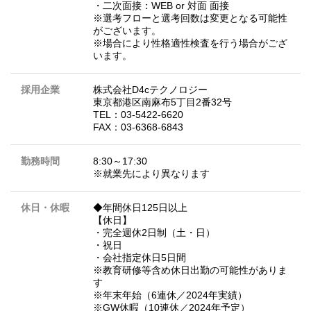
・二次面接：WEB or 対面 面接
※選考フローと選考回数は変更となる可能性
がございます。
※場合により性格適性検査を行う場合がござ
います。
採用企業
株式会社D4cテクノロジー
東京都港区南麻布5丁目2番32号
TEL：03-5422-6620
FAX：03-6368-6843
勤務時間
8:30～17:30
※就業先により異なります
休日・休暇
◆年間休日125日以上
【休日】
・完全週休2日制（土・日）
・祝日
・会社指定休日5日間
※教育研修等含め休日出勤の可能性がありま
す
※年末年始（6連休／2024年実績）
※GW休暇（10連休／2024年予定）