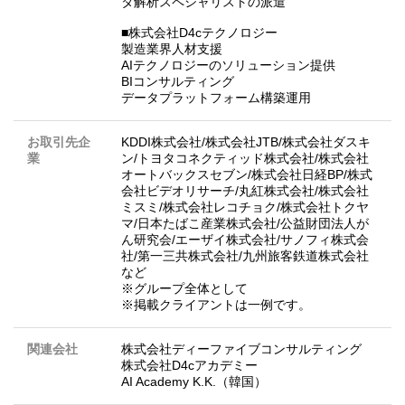
タ解析スペシャリストの派遣
■株式会社D4cテクノロジー
製造業界人材支援
AIテクノロジーのソリューション提供
BIコンサルティング
データプラットフォーム構築運用
お取引先企
KDDI株式会社/株式会社JTB/株式会社ダスキ
業
ン/トヨタコネクティッド株式会社/株式会社
オートバックスセブン/株式会社日経BP/株式
会社ビデオリサーチ/丸紅株式会社/株式会社
ミスミ/株式会社レコチョク/株式会社トクヤ
マ/日本たばこ産業株式会社/公益財団法人が
ん研究会/エーザイ株式会社/サノフィ株式会
社/第一三共株式会社/九州旅客鉄道株式会社
など
※グループ全体として
※掲載クライアントは一例です。
関連会社
株式会社ディーファイブコンサルティング
株式会社D4cアカデミー
AI Academy K.K.（韓国）