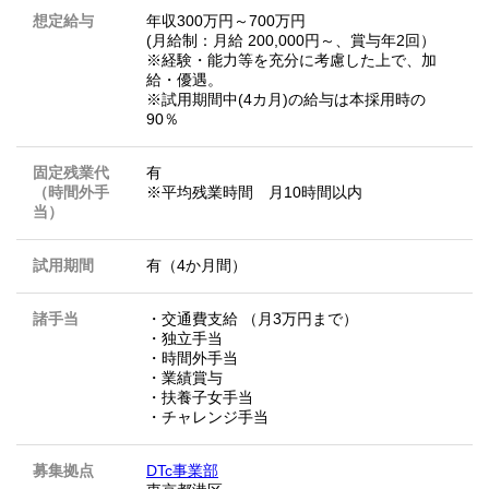
想定給与
年収300万円～700万円
(月給制：月給 200,000円～、賞与年2回）
※経験・能力等を充分に考慮した上で、加
給・優遇。
※試用期間中(4カ月)の給与は本採用時の
90％
固定残業代
有
（時間外手
※平均残業時間 月10時間以内
当）
試用期間
有（4か月間）
諸手当
・交通費支給 （月3万円まで）
・独立手当
・時間外手当
・業績賞与
・扶養子女手当
・チャレンジ手当
募集拠点
DTc事業部