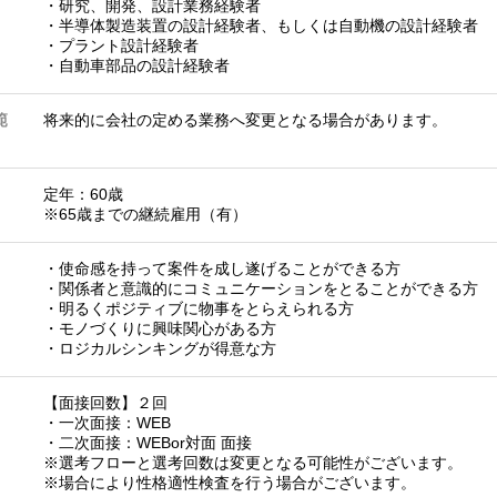
・研究、開発、設計業務経験者
・半導体製造装置の設計経験者、もしくは自動機の設計経験者
・プラント設計経験者
・自動車部品の設計経験者
範
将来的に会社の定める業務へ変更となる場合があります。
定年：60歳
※65歳までの継続雇用（有）
・使命感を持って案件を成し遂げることができる方
・関係者と意識的にコミュニケーションをとることができる方
・明るくポジティブに物事をとらえられる方
・モノづくりに興味関心がある方
・ロジカルシンキングが得意な方
【面接回数】２回
・一次面接：WEB
・二次面接：WEBor対面 面接
※選考フローと選考回数は変更となる可能性がございます。
※場合により性格適性検査を行う場合がございます。