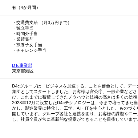
有（4か月間）
・交通費支給 （月3万円まで）
・独立手当
・時間外手当
・業績賞与
・扶養子女手当
・チャレンジ手当
DTc事業部
東京都港区
D4cグループは「ビジネスを加速する」ことを使命として、デー
集団としてスタートしました。お客様は官公庁、一般企業などさ
び、これまでに蓄積してきたノウハウと技術の高さは多くの信頼
2023年12月に設立したD4cテクノロジーは、今まで培ってき
かし、製造業界に特化し、工学、AI・ITを中心とした、ものづ
開しています。グループ各社と連携を図り、お客様の課題やニー
し、社員全員が常に革新的な提案ができることを目指しています