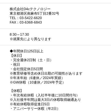
株式会社D4cテクノロジー
東京都港区南麻布5丁目2番32号
TEL：03-5422-6620
FAX：03-6368-6843
8:30～17:30
※就業先により異なります
◆年間休日125日以上
【休日】
・完全週休2日制（土・日）
・祝日
・会社指定休日5日間
※教育研修等含め休日出勤の可能性があります
※年末年始（6連休／2024年実績）
※GW休暇（10連休／2024年予定）
【休暇】
・年次有給休暇（入社半年後に10日間付与）
※入社後半年間は最大3日の休暇取得融通あり
※有給休暇取得促進日5日
・アニバーサリー休暇（年2日）