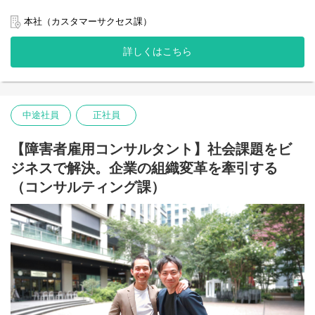
「障害のある方が、企業で『戦力』として活躍できるようサポー
・幼少期からの適切な習慣形成と自立支援で、将来の社会参加を
トする」のが私たちのミッションです。
促進
本社（カスタマーサクセス課）
定着支援カウンセラーは、単なる「お悩み相談役」ではありませ
主なサービス：テラコヤキッズ（放課後等デイサービス）
ん。企業から「コミュニケーションがうまく噛み合わない」「ど
詳しくはこちら
のような配慮やマネジメントが適切か迷っている」といったご相
談を受け、ご本人との面談を実施します。
表面的な課題の背景にあるものが「ご本人の障害特性によるも
の」なのか、それとも「環境やミスコミュニケーションによるも
の」なのかを客観的に紐解き、企業側へ具体的なアプローチ方法
中途社員
正社員
や配慮の工夫を助言・提案する、【企業と当事者の間に入り、双
方の成長を支援するカウンセラー】です。
【障害者雇用コンサルタント】社会課題をビ
■ 具体的な業務内容
ジネスで解決。企業の組織変革を牽引する
主には以下の4つの業務を軸に、運用オペレーションの進行管理
と、企業ごとのニーズに合わせた定着支援を行っていただきま
（コンサルティング課）
す。
① 相談窓口の運用オペレーション・進行管理（★メイン業務）
企業ごとのニーズに合わせた「相談窓口」の運営基盤を支えま
す。企業から届くカウンセリング依頼（Microsoft Forms等）の受
付から、面談枠のスケジュール調整、データ入力や進捗管理まで
を一手に担います。
※基本ツールとしてMicrosoft 365を使用するため、日常的なPCス
キルを活かして、支援が円滑に進むための仕組みづくりや事務作
業をメインでお任せします。
② 企業への事前ヒアリングと個別面談（企業担当カウンセラー業