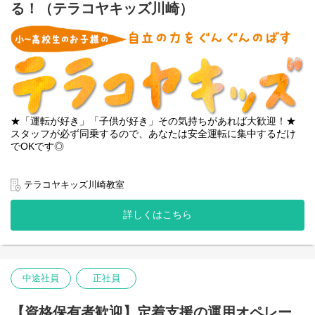
る！（テラコヤキッズ川崎）
・元 人材紹介CA / RA （「毎月の数字やKPIに追われる営業は卒業
■募集背景
したいけれど、人材紹介のプロセス自体は好き・得意」という
・人が関わることが成功につながる事業のため、より多くの企業
方）
様・障害者様に支援の幅を広げるために人員強化を行っておりま
・元 人材紹介アシスタント（営業事務） （「言われたことをやる
す。
だけの事務ではなく、進行管理のプロとしてもっと裁量を持って
頼られたい」という方）
■やりがい・魅力
・元 派遣コーディネーター （「スタッフの進捗管理や企業との調
＜会社＞
整経験を活かして、正社員紹介の領域でサポートに回りたい」と
・第二創業期を迎え事業拡大中のため、本人のご希望・能力に応
いう方）
じて様々な事業にチャレンジでき、管理職や経営にもトライしや
★「運転が好き」「子供が好き」その気持ちがあれば大歓迎！★
・元 人事採用（中途採用担当） （「エージェントとのやり取りや
すい環境です。
スタッフが必ず同乗するので、あなたは安全運転に集中するだけ
選考フローの知見を活かして、オペレーション側から事業を支え
・障害者雇用支援は社会貢献性や市場ニーズが高く、社会課題解
でOKです◎
たい」という方）
決に携わることができます。
・2025年2月13日にTOKYO PRO Marketへの上場を経てさらなる
テラコヤキッズ川崎教室に通う、小学生から高校生までの児童の
★特に、人材紹介会社でのオペレーション・進行管理の経験があ
成長を目指しており、ダイナミックな成長と変化を体感できる環
送迎をお任せします。
る方は、即戦力として大歓迎です！
テラコヤキッズ川崎教室
境です。
「放課後等デイサービス」は、子供たちが放課後や休日に過ごす
大切な学びと遊びの場です。
＜本ポジション＞
詳しくはこちら
学校が終わって教室に向かう時のワクワクした顔や、教室から帰
・それぞれのご事情のある障害当事者様と企業様のご要望を繋ぐ
る時の満足そうな笑顔に触れられる、とてもやりがいのあるお仕
仕事のため、それが実現した際には両者から喜んでいただけま
事です。
す。
・障害者雇用を進めたい企業様のポジションを充足させるお手伝
■ 具体的な仕事内容
いをする仕事のため、目標達成によるやりがいが得られます。
中途社員
正社員
教室に通所している児童の送迎業務（運転のみ）をお願いしま
・様々な企業様の人事の方々と接点を持つことになるため、多種
す。
多様なビジネス・組織・人と接点が持てる刺激を得られます。
・平日：学校 ⇔ テラコヤキッズ川崎 ⇔ 自宅
【資格保有者歓迎】定着支援の運用オペレー