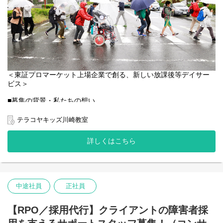
＜東証プロマーケット上場企業で創る、新しい放課後等デイサー
ビス＞
■募集の背景・私たちの想い
テラコヤキッズが目指すのは、お子様たちが社会へ羽ばたくため
の「滑走路」。 発達に遅れやコミュニケーションに不安のあるお
テラコヤキッズ川崎教室
子様（小学生～高校生）が通う、「体験学習型」の放課後等デイ
サービスです。
詳しくはこちら
1日10名前後の少人数制で、お子様たちの個性にじっくりと向き合
っています。
私たちが何よりも大切にしていること。
それは、お子様の障害特性で可能性を限定せず、一人ひとりの
中途社員
正社員
「未来の選択肢」を拡げることです。
日々のプログラムでは、遊びや運動を通じて「小さな成長」を見
守ります。
【RPO／採用代行】クライアントの障害者採
さらに、私たちの活動は教室の中だけにとどまりません。一般企