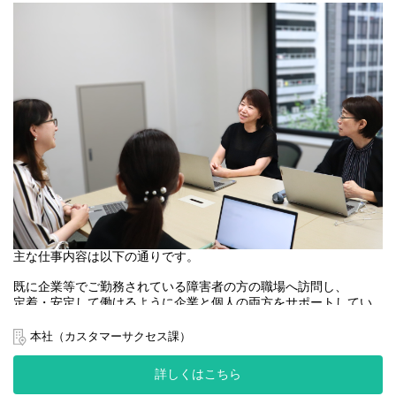
・ワークプランの設計および実行推進
め、対応に悩む難しいケースの相談やカウンセラー同士の意見交
└ ポジション創出に係る業務構築支援（業務の切り出し、分
換など、一人で抱え込まずにチーム全体でノウハウを共有し、お
析、再設計）
互いに専門性を高め合える環境が整っています。
└ 現場部門や経営層を対象にした理解促進支援（研修講師とし
ての登壇など）
■募集背景
└ 採用支援（採用計画の策定・レビュー、採用要件定義など）
企業様からの定着支援のオーダーが急増している現在、ワクサポ
※実務代行は別チームが担当
チームは事業としても組織としても大きな拡大期を迎えていま
└ 障害者の集合配置部門の組成、およびアドバイザリー業務
す。
└ 特例子会社の設立支援 など
今後のさらなる依頼増加を見据え、サポート体制をより盤石にす
るため、今回新たなメンバーを増員募集いたします。
■募集背景
既存のメンバーとともに、専門性を活かして事業を牽引してくだ
・企業の「人的資本経営」やダイバーシティ推進への関心高まり
さる方をお待ちしています。
に伴う案件増加と体制強化
・TOKYO PRO Market上場を機とした、コンサルティング機能の
■既存メンバーの声
さらなる拡大
【やりがい・魅力に感じていること】
常に新しいケースや企業様に出会えるため、日々チャレンジがあ
■ このポジションのやりがい・魅力
主な仕事内容は以下の通りです。
り仕事に飽きることがありません。多種多様な業界・企業の組織
＜社会課題解決とビジネスの両立＞
づくりや現場の工夫を間近で学べるのも大きな楽しさです。
ESG投資やダイバーシティ推進が叫ばれる中、障害者雇用は多く
既に企業等でご勤務されている障害者の方の職場へ訪問し、
また、一人で抱え込むことはなく、迷った時や難しいケースに直
の企業にとって未開拓の経営課題です。既存のパッケージを当て
定着・安定して働けるように企業と個人の両方をサポートしてい
面した時は、すぐに他のカウンセラーやマネージャーに相談でき
はめるのではなく、ゼロから「新しい働き方のルール」を創り出
ただくお仕事です。
る体制があるため、安心して業務に取り組めます。
し、社会に実装していく手触り感とダイナミズムを得られます。
本社（カスタマーサクセス課）
さらに、月1回の勉強会やケース相談があり、日々の業務だけでな
【スケジュールイメージ】
く、インプットの機会がしっかり担保されているのが非常にあり
＜圧倒的な成長環境とキャリアパス＞
・企業様へ訪問し就業者の状況確認
がたいです。
詳しくはこちら
複雑な課題を抱える顧客企業の人事責任者やダイバーシティ推進
・就業者と面談
担当者と直接伴走し、本質的な組織変革に上流からコミットする