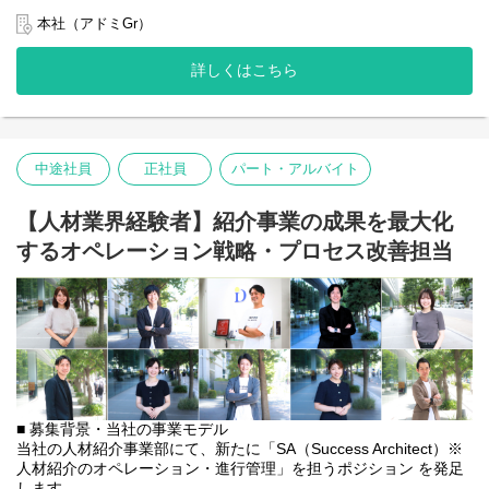
当社の人材紹介は、一人の担当者が企業と個人の両方を担当する
・グループウェア：Microsoft365（outlook、teams、sharepoint、
「一気通貫型」ではなく、企業側と求職者側で担当が分かれる
本社（アドミGr）
等）
「分業制」を採用しています。
※それ以外でも企業様のご要望に応じて、様々な採用管理システ
・RA（リクルーティングアドバイザー）：採用を行う「企業」の
詳しくはこちら
ムやツールを使用することがあります
担当
・CA（キャリアアドバイザー）：転職活動を行う「個人（求職
■ポイント
者）」の担当
＜身につくスキル・能力＞
・チームで働くため全体像を把握できる能力
今回募集する「SA」は、RA・CAと連携し、事業の成長を支える
・調整力、正確性、スピード、管理力、課題解決力
中途社員
正社員
パート・アルバイト
中核ポジションです。
・顧客視点、コミュニケーション、仕組化などの汎用スキル
「これまでの事務・アシスタント経験を活かして、もっと事業に
貢献したい」「ただのサポート役ではなく、介在価値を感じられ
【人材業界経験者】紹介事業の成果を最大化
＜やりがい・魅力＞
る仕事がしたい」という方が、人材業界の専門知識を身につけな
・クライアントの障害者採用の成功のために、様々な求職者に対
するオペレーション戦略・プロセス改善担当
がらキャリアアップできる環境です。
する連絡対応等を行っていただきますので、"人"に寄り添ったサポ
業界未経験からでも、あなたのコミュニケーション力や調整力を
ートに携われます。
武器に、組織を牽引する存在としてご活躍いただけます！
・採用はスピードが重要でありつつも、機微な情報も取り扱うた
め正確性も求められるため、両方のスキルを磨くことができま
■ ミッション
す。
「RA・CAが『価値提供』に100%集中できる環境を整え、人材紹
・RPO業務は発展途上のため、業務を遂行するだけでなく、業務
介プロセス全体の回転率と成約率を最大化すること」
構築・改善にも携わることができます。
CAが求職者から引き出した「応募意思」を劣化・滞留させず、確
実に「面接の場」まで繋ぐことがSAの最大の役割です。
＜キャリアステップ＞
■ 募集背景・当社の事業モデル
選考スピードの遅れや対応漏れによる「機会損失」を未然に防
・まずは業務を一通り経験していただき、採用代行業務を着実に
当社の人材紹介事業部にて、新たに「SA（Success Architect）※
ぎ、求職者と企業の出会いをスムーズに創出することで事業に大
行える状態を目指していただきます。
人材紹介のオペレーション・進行管理」を担うポジション を発足
きく貢献していただきます。
・同業務はまだ発展途上のため、業務を行う上で気づいた課題を
します。