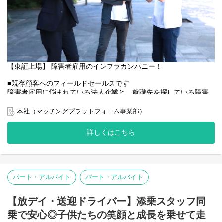
課題解決を行っています。
る状態を作る」ためのオペレーション全般をお任せします。
ーーーーーーーーーーーーーーーーーーーーー
※まずはオペレーション業務からスタートしていただき、慣れて
■ こんなご経験・想いをお持ちの方にピッタリです！
きた段階で業務改善やプロセス設計にも関わっていただきます。
・営業アシスタント・営業事務のご経験（「言われたことをやる
だけのルーティン事務は卒業して、もっと営業と連携しながら事
【具体的な業務】
業に貢献したい！」という方）
・マッチング・推薦業務：RAの代理としての推薦出し、求人票の
・求人原稿の作成や制作進行、採用アシスタントのご経験（「求
作成、求人要件をもとにした候補者の一次チェック、応募意思回
人に関わってきた知識やスピード感を活かして、今度は人材紹介
【東証上場】 障害者雇用のインフラカンパニー！
収、推薦送信および推薦後フォロー
のプロセス全体を回したい！」という方）
・面接プロセス・進捗管理：企業・求職者間の面接日程調整、面
・営業推進やプロジェクト進行管理のご経験（「多忙な営業担当
■既存顧客へのフィールドセールスです
接結果の回収・整理、ステータス更新、選考滞留案件の可視化と
にしっかりとリマインドを行い、周囲を巻き込んで業務を前に進
障害者雇用に悩まれている法人企業と、就職先を探している障害
RA/CAへのリマインド（進捗確認）
めるような、主体的な進行管理が得意！」という方）
のある方とのマッチングや企業コンサルティングをご担当いただ
・内定〜入社サポート：内定承諾後の事務処理、入社手続きサポ
・携帯ショップなどでの店頭対応・店舗運営のご経験（「複雑な
きます。
本社（マッチングプラットフォーム事業部）
ート、入社日確定・リマインド
手続きを正確に処理する事務スキルや顧客対応力を、今度はBtoB
※新規企業開拓のテレアポなどはいたしません。
・企業対応：必要に応じた企業への電話・メール連絡（※外部と
のオフィスワークで発揮したい！」という方）
のコミュニケーションが発生します）
詳しくはこちら
★人材紹介の知識は入社後にしっかりお教えします！「事務処理
●具体的には
■主な社内使用ツール
の正確さ」に加えて、周囲を巻き込んで業務を推進していくリー
・既存顧客への障害者雇用状況の確認
・グループウェア：Microsoft365（outlook、teams、sharepoint、
ダーシップに自信がある方からのご応募をお待ちしています！
・商談、ご要望のヒヤリング
等）
・担当企業への人材提案、選考のサポート、採用後の定着サポー
・Porters（ポーターズ）
パート・アルバイト
パート・アルバイト
ト
・Hub Spot（ハブスポット）
・障害者雇用コンサルティングの企画・提案・実施 など
・バクラク
※RAとして培ったご経験を活かし、将来的にはソリューション営
【放デイ・送迎ドライバー】添乗スタッフ同
・ジョブカン
業やコンサルタントなど、さらなる職種へキャリアを広げていた
ーーーーーーーーーーーーーーーーーーーーー
乗で安心◎子供たちの笑顔と成長を乗せて走
だく可能性もございます！
■ こんなご経験・想いをお持ちの方にピッタリです！