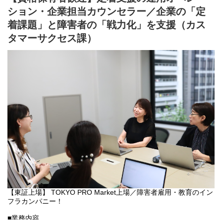
・日曜／学校休業日：自宅 ⇔ テラコヤキッズ川崎
■D&Iについて
ション・企業担当カウンセラー／企業の「定
※送迎にはワンボックスカー等の社用車を使用します。（ナビ・
D&Iは「誰もが挑戦できる社会をつくる」をビジョンに掲げ、障害
ドラレコ完備）
着課題」と障害者の「戦力化」を支援（カス
者の雇用支援と教育事業を通じて、社会の多様性を推進していま
※日曜や長期休み（夏休み等）の休校日は、送迎の時間が変更に
す。
タマーサクセス課）
なります。
D&Iは「義務から戦力へ」を掲げ、法定雇用率を超えた価値創造を
★ここが安心ポイント★
目指します。単なるマッチングではなく、企業が障害者を積極的
送迎時は必ず支援スタッフが同乗し、子供たちのサポートを行い
に採用し、長期的に戦力化できるよう、専門的なコンサルティン
ます。
グを提供。在宅雇用支援システム「エンカク」の導入、特例子会
「運転中に子供たちが騒いでしまったら…」「乗り降りの介助が
社やサテライトオフィスの導入支援など、多様な雇用モデルを通
できるか不安…」といった心配は一切不要で、「安全運転」にの
じて、障害者が真に活躍できる社会を共に創り上げていきます。
み集中していただける環境です。
シニア世代の方や、福祉業界未経験の方もこれまで活躍していま
今後は障害者に限らない潜在労働者の戦力化を目指し、より広く
す。
日本の労働に関わる社会課題にも積極的に取り組む予定です。
■事業内容：障害者雇用のトータルソリューション提供
・採用支援から定着支援まで、企業と求職者の最適なマッチング
を実現
主なサービス：DIエージェント、BABナビ、ワクサポ
・一人一人の可能性を最大限に引き出す独自プログラムで就労移
行を支援
主なサービス：ワークイズ
【東証上場】 TOKYO PRO Market上場／障害者雇用・教育のイン
・企業向けに戦略的なコンサルティングを提供し、法定雇用率達
フラカンパニー！
成を超えた価値創造作りを支援
■業務内容
主なサービス：障害者雇用コンサルティング