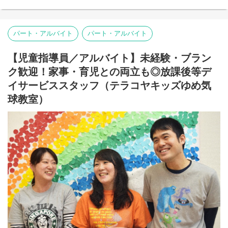
・企業担当者へフィードバック
【大変なこと・難しさ】
ことができます。また、当社自体が第二創業期を迎えており、コ
・企業様への面談報告書作成
現場の課題感が強い場合、企業側のご要望と、私たちの本来の役
ンサルタントとしてのスキルアップだけでなく、将来的には自社
・Excelで簡単な集計作業など簡単な事務作業
割（カウンセラーとしての視点での助言）との間で認識のすり合
の新規事業開発や事業企画へチャレンジできるパスも開かれてい
・本社でミーティングあり（月1回程度）
わせが必要になり、伝え方の難しさを感じる場面もあります。
パート・アルバイト
パート・アルバイト
ます。
また、福祉的な『優しさ』や『当事者への感情移入』だけでは解
決しないのが、この仕事の難しい部分です。決して『定着させる
■ D&Iについて
【児童指導員／アルバイト】未経験・ブラン
こと』自体がゴールではなく、時には企業とご本人、双方にとっ
私たちは「誰もが挑戦できる社会をつくる」というビジョンのも
てのベストな道を選択できるよう、常に客観的かつ論理的な視点
ク歓迎！家事・育児との両立も◎放課後等デ
と、障害者の雇用支援と教育事業を展開しています。
を保ち続ける必要があります。
イサービススタッフ（テラコヤキッズゆめ気
大切にしているのは、「義務から戦力へ」という考え方。「法律
■ D&Iについて
で決まっているから採用する」という枠を超え、企業に新たな価
球教室）
私たちは「誰もが挑戦できる社会をつくる」というビジョンのも
値をもたらす存在として活躍してほしい。そのために、私たちは
と、障害者の雇用支援と教育事業を展開しています。
単なるマッチングにとどまらず、企業の組織づくりから伴走して
います。
大切にしているのは、「義務から戦力へ」という考え方。「法律
在宅雇用支援システム『エンカク』の展開など、時代のニーズに
で決まっているから採用する」という枠を超え、企業に新たな価
合わせた多様な働き方を提案し、障害のある方が「戦力」として
値をもたらす存在として活躍してほしい。そのために、私たちは
輝ける社会を実装しています。
単なるマッチングにとどまらず、企業の組織づくりから伴走して
今後は障害者雇用という枠組みも超え、あらゆる潜在労働者の活
います。
躍を後押しし、日本の「働く」をアップデートする社会課題解決
在宅雇用支援システム『エンカク』の展開など、時代のニーズに
カンパニーを目指していきます。
合わせた多様な働き方を提案し、障害のある方が「戦力」として
輝ける社会を実装しています。
■事業内容：障害者雇用のトータルソリューション提供
今後は障害者雇用という枠組みも超え、あらゆる潜在労働者の活
・採用支援から定着支援まで、企業と求職者の最適なマッチング
躍を後押しし、日本の「働く」をアップデートする社会課題解決
を実現
カンパニーを目指していきます。
主なサービス：DIエージェント、BABナビ、ワクサポ