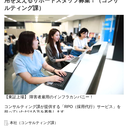
用を支えるサポートスタッフ募集！（コンサ
業への訪問や職場見学、職業体験会なども定期的に実施していま
す。
ルティング課）
教科書では学べないリアルな経験を通して、お子様自身が「やり
たいことを選択する力」や「挑戦する力」「生きていくための
力」を学べるようサポートしています。
目指すのは「誰もが挑戦できる社会」。 子どもたちが将来、自分
らしく自立して生きていけるように。
決まりきったマニュアルではなく、あなたの手で、子どもたちの
背中を押す「きっかけ」を創ってください。
■業務内容
SST（ソーシャルスキルトレーニング）や運動、職業体験や外出
イベントを通じて、子どもたちの「自立（自分で出来ることを増
やせるように）」をサポートしています。
マニュアル通りに教えるのではなく、子ども一人ひとりの「好
き」や「得意」を見つけ、一緒に楽しみながら成長を支えてくだ
さい。
【東証上場】 障害者雇用のインフラカンパニー！
◇具体例
【10人10色の個性に寄り添う】
コンサルティング課が提供する「RPO（採用代行）サービス」を
・定員10名前後のお子様を、チームで見守ります。
担っていただける方を募集します。
「指示する・させる」関係ではありません。宿題を一緒に考えた
クライアントの障害者採用担当として、応募者対応や日程調整、
り、今日あった楽しかったこと、頑張ったことなど聞いたり。
各種サポート事務業務を行っていただきます。
「先生がいるから、教室に来るのが楽しみ」と言ってもらえるよ
本社（コンサルティング課）