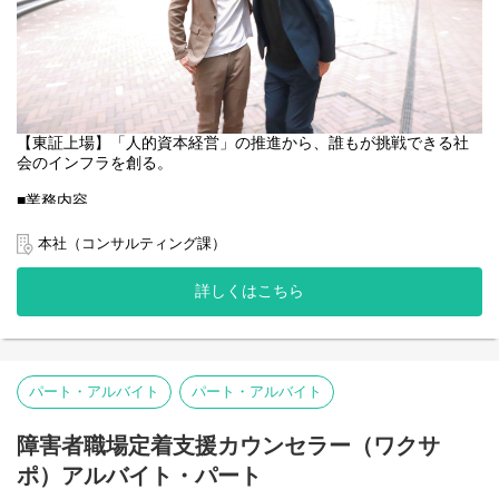
務）
企業が抱えている「ご本人の課題感（指示が通らない、関係性が
築けない等）」を事前にヒアリング。その後、ご本人と直接面談
を行い、カウンセリング技術を用いて本音や背景（特性なのか、
環境要因なのか）を引き出します。
※面談はオンラインが中心ですが、終日先方の会議室に訪問して
複数名の面談を行うこともあります。
【東証上場】「人的資本経営」の推進から、誰もが挑戦できる社
③ 企業へのフィードバック（報告書作成・助言）
会のインフラを創る。
面談内容をもとに報告書を作成し、企業へフィードバックを行い
ます。カウンセラー自身がご本人を「直接指導」するのではな
■業務内容
く、「こういうアプローチをすれば改善するのでは」「こういう
企業が抱える「障害者雇用」という複雑な経営・組織課題に対
配慮が必要なのでは」と、企業側が実行できる具体的な対応策を
し、戦略立案（上流）から、組織構築・実行支援（下流）までを
本社（コンサルティング課）
提案（助言）します。
一気通貫で伴走するコンサルティング業務をお任せします。
④ サポート体制の構築と情報共有（MTG：月1回）
単なる採用支援ではなく、ステークホルダーとの合意形成やプロ
詳しくはこちら
月に1回、メンバー全員でMTGを実施。今後入ってくる新規案件の
ジェクトマネジメントを通じ、企業の組織そのものを変革してい
共有や、「誰がメインで担当するか」といったサポート体制の打
くポジションです。
合せを行います。メールや電話での相談・企業訪問での相談な
※提案までのリード獲得は別部門（インサイドセールス等）が担
ど、案件ごとの詳細や運用の流れをすり合わせ、チーム全体で円
うため、純粋なコンサルティング業務や価値提供に集中できる環
滑にサポートできる体制を整えます。
境です。
パート・アルバイト
パート・アルバイト
■ カウンセラーの専門性を高めるサポート体制（勉強会・ケース相
●具体的には
談）
・人事責任者やダイバーシティ推進担当者とのディスカッション
障害者職場定着支援カウンセラー（ワクサ
月に1回、ワクサポメンバー全員で専門性を高めるための「勉強
を通じた論点整理・課題抽出
会」を実施しています。
ポ）アルバイト・パート
・提供サービスの設計、提案書の作成、プレゼンテーション
ロールプレイングや報告書の書き方のブラッシュアップをはじ