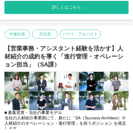
うな、信頼関係を築いてください。
■主な業務内容例
【「遊び」の中に成長の種をまく（活動支援）】
詳しくはこちら
クライアントの障害者採用担当者として下記のような業務をメイ
・集団生活のルールや人との関わり方は、座学では学べません。
ンに行っていただきます。
みんなでゲームをして「順番を待つ」練習をしたり、チームスポ
・応募者集客対応（支援機関への電話掛け、支援機関との打合
ーツで「協力する」経験をしたり。「遊び」という実践の場を通
せ）
して、社会に出るための力を育みます。
・自社求人メディア担当や外部求人メディア担当との打合せ
【成長の瞬間を記録する（日報作成）】
中途社員
正社員
パート・アルバイト
・求人票の作成や外部求人メディア掲載対応
・事務的な報告だけではありません。「今日、Aくんがひとりで〇
・応募者とのメールや電話での連絡（合否連絡や問い合わせ受付
〇ができたんです！」――そんな小さな奇跡を見逃さず記録し、
など）
【営業事務・アシスタント経験を活かす】人
保護者様とも喜びを共有する大切な業務です。
・応募者情報の一括集約（様々な応募経路から来た応募書類を一
【あなたの「好き」を企画にする 】
材紹介の成約を導く「進行管理・オペレーシ
か所にまとめる）
・「工作が得意」「サッカーが好き」「料理なら任せて」。あな
・選考面接への同席
ョン担当」（SA課）
たの特技がそのまま療育イベントになります。
・選考補助（一部合否判断、選考日程調整）
季節の工作やクッキングを通じて、お子様たちの手先の訓練や苦
・会社説明会の運営サポート（受付、参加者情報管理、資料送付
手なものが得意になる（自分で手を加えることで食べられるよう
など）
になる）など成長も感じつつ、ご自身も達成感を味わえます。
・WEB会議リンク（TeamsやZoom）の発行
子どもたちが新しい世界を知るきっかけを、あなたのアイデアで
・クライアントとの定期的な打ち合わせ など
作ってください！
■配属部署
★テラコヤキッズ各教室の活動紹介もぜひご覧ください★
コンサルティング課
https://terakoyakids.dandi.co.jp/activate/
・マネージャー1名、リーダー1名、サブリーダー2名、スタッフ8
■ 募集背景・当社の事業モデル
名（うちアルバイト1名、派遣スタッフ1名）、営業事務1名、営業
当社の人材紹介事業部にて、新たに「SA（Success Architect）※
事務サポート3名（アルバイト）
人材紹介のオペレーション・進行管理」を担うポジション を発足
します。
■社内使用ツール