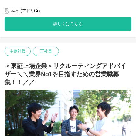
提案いただき、業務改善や業務マニュアル作成等にも携わること
当社の人材紹介は、一人の担当者が企業と個人の両方を担当する
■ 業務内容
ができます。
「一気通貫型」ではなく、企業側と求職者側で担当が分かれる
「供給を止めない」「プロセスを滞留させない」「次に判断でき
本社（アドミGr）
・その後は、スペシャリストとしてRPO業務を追求していくこと
「分業制」を採用しています。
る状態を作る」ためのオペレーション全般をお任せします。
もできますし、メンバーの指導・育成に携わるマネージャーとし
・RA（リクルーティングアドバイザー）：採用を行う「企業」の
※まずはオペレーション業務からスタートしていただき、慣れて
詳しくはこちら
てのキャリアに挑戦することもできます。
担当
きた段階で業務改善やプロセス設計にも関わっていただきます。
・また、RPO業務以外にも、別部門の営業事務やコーポレート部
・CA（キャリアアドバイザー）：転職活動を行う「個人（求職
門のバックオフィス業務など、"ヨコ"にキャリアを拡げることも可
【具体的な業務】
者）」の担当
能です。
・マッチング・推薦業務：RAの代理としての推薦出し、求人票の
今回募集する「SA」は、RA・CAと連携し、事業の成長を支える
作成、求人要件をもとにした候補者の一次チェック、応募意思回
ーーーーーーーーーーーーーーーー
中途社員
正社員
中核ポジションです。
収、推薦送信および推薦後フォロー
D&Iでは障害者雇用のトータルソリューションを提供しています。
過去に人材紹介会社でRA・CA・アシスタントとして勤務されてい
・面接プロセス・進捗管理：企業・求職者間の面接日程調整、面
障害者特化の採用エージェント「DIエージェント」や求人サイト
た方が、ライフステージの変化に合わせて活躍できるポジション
接結果の回収・整理、ステータス更新、選考滞留案件の可視化と
＜東証上場企業＞リクルーティングアドバイ
「BABナビ」の採用サービスや、「ワクサポ」「エンカク」は定
です。
RA/CAへのリマインド（進捗確認）
着・戦力化支援事業として採用後までサポートを行っています。
ザー＼＼業界No1を目指すための営業職募
・内定〜入社サポート：内定承諾後の事務処理、入社手続きサポ
■ ミッション
ート、入社日確定・リマインド
集！！／／
【D&Iのコンサルティング課とは？】
「RA・CAが『価値提供』に100%集中できる環境を整え、人材紹
・企業対応：必要に応じた企業への電話・メール連絡（※外部と
採用や採用後だけにとどまらない企業の障害者雇用全般の課題に
介プロセス全体の回転率と成約率を最大化すること」
のコミュニケーションが発生します）
対してソリューションを提供しているのがコンサルティング課の
CAが求職者から引き出した「応募意思」を劣化・滞留させず、確
「コンサルティングサービス」です。
実に「面接の場」まで繋ぐことがSAの最大の役割です。
■主な社内使用ツール
「特例子会社または障害者チームを立ち上げたい」
選考スピードの遅れや対応漏れによる「機会損失」を未然に防
・グループウェア：Microsoft365（outlook、teams、sharepoint、
「障害者にどのような業務をお願いすれば良いか分からない」
ぎ、求職者と企業の出会いをスムーズに創出することで事業に大
等）
「社内に対して障害や多様性に関する理解促進を広めたい」
きく貢献していただきます。
・Porters（ポーターズ）
「障害者採用に関する事務業務を全て依頼したい」
・Hub Spot（ハブスポット）
上記のような様々な課題に対して、業務切り出し、研修、採用業
■ 業務内容
・バクラク
務アウトソースなど、様々なコンサルティングサービスで顧客の
「供給を止めない」「プロセスを滞留させない」「次に判断でき
・ジョブカン