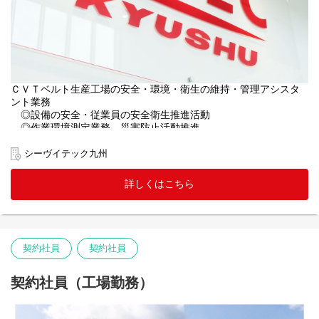
ＣＶＴベルト生産工場の安全・環境・衛生の維持・管理アシスタ
ント業務
◎設備の安全・従業員の安全衛生推進活動
◎作業環境測定業務、災害防止活動推進
◎衛生管理業務
◎各種法令届出
シーヴイテック九州
◎社員教育等における庶務・アシスタント業務
詳しくはこちら
その他付帯する資格・研修申し込みに関する業務、請求書処理、
注文書作成、電話対応等
契約社員
契約社員
契約社員（工場勤務）