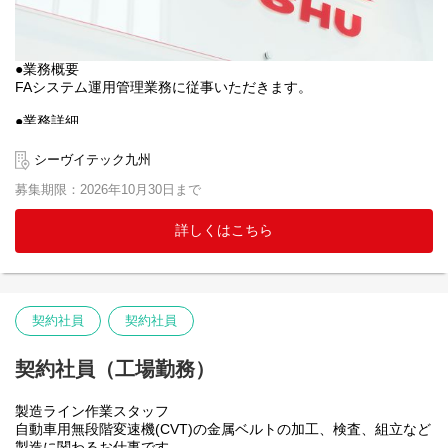
●業務概要
FAシステム運用管理業務に従事いただきます。
●業務詳細
社内FAシステムに関わる以下の事項について社内外と連携しなが
ら対応
シーヴイテック九州
・仕様設計
募集期限：2026年10月30日まで
・システム改造
・サーバー管理
・その他トラブル対応 など
詳しくはこちら
契約社員
契約社員
契約社員（工場勤務）
製造ライン作業スタッフ
自動車用無段階変速機(CVT)の金属ベルトの加工、検査、組立など
製造に関わるお仕事です。