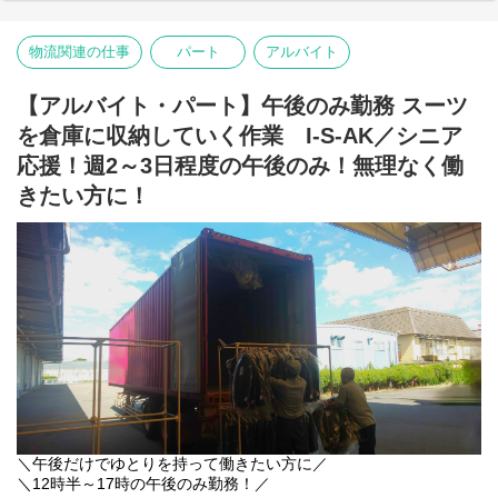
リネン製品をキレイに仕上げるお仕事です。
作業の流れはとってもカンタン♪
物流関連の仕事
パート
アルバイト
具体的には…
■リネン類を仕分け
【アルバイト・パート】午後のみ勤務 スーツ
回収されたシーツ・枕カバー・
を倉庫に収納していく作業 I-S-AK／シニア
タオルなどを種類ごとに分けます。
シーツは大きさや糸の色をみて、
応援！週2～3日程度の午後のみ！無理なく働
種類ごとに仕分け！
きたい方に！
↓
■洗濯機へ投入
仕分けした製品を専用の大型洗濯機へ
↓
■折りたたみ機にセット
洗濯・乾燥が終わった製品を機械へ
タオル作業は機械を使用し、
汚れや破れのチェックも行います。
↓
■ボタンを押すだけ！
難しい操作はありません♪
機械が自動でたたんでくれます。
↓
■完成品をカートへ収納
＼午後だけでゆとりを持って働きたい方に／
仕上がった製品をカートへ
＼12時半～17時の午後のみ勤務！／
移動して作業完了！