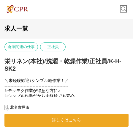
求人一覧
倉庫関連の仕事
正社員
栄リネン(本社)/洗濯・乾燥作業/正社員/K-H-
SK2
＼未経験歓迎♪シンプル軽作業！／
-------------------------------------------
✨モクモク作業が得意な方に♪
✨シンプル作業だから未経験でも安心
✨安定した業界だから長期安定
✨わからないことはすぐに聞ける環境！
北名古屋市
✨週休2日制でプライベートも充実
✨平日休みを取りたい方にオススメ
詳しくはこちら
-------------------------------------------
【仕事内容】
ホテルや宿泊施設から回収された