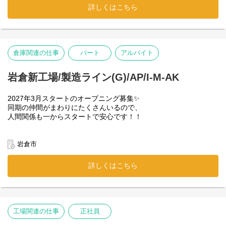
＜実施方法・時間＞
50名程度の従業員が働いています。
（※原料は重くて20kgほど）
詳しくはこちら
基本的にはオンラインで実施いたします。
・安定した正社員として働きたい
＝＝＝＝＝＝＝＝＝＝＝＝＝＝＝＝＝＝＝＝＝
✅チェック
面談日程は、皆さまのご希望に応じて調整いたしますので
・体を動かす仕事がしたい
充填された製品に、キズやズレがないか目視で確認
✅片付け・翌日準備
平日の１０時頃～１９時の間で、３０分ほどご都合のいい日程を
【将来のキャリアイメージ】
・自分のペースでコツコツ働きたい
使用した器具などを片付けたら終了♪
お知らせください。
工場長や他拠点の事業所長へのステップアップを大いに歓迎！
✅補充
「未経験からしっかり稼ぎたい」
これまでの経験・能力・人柄・適性を総合的に評価し、
手元の空の容器が減ってきたら補充
【ここが推しポイント！】
倉庫関連の仕事
パート
アルバイト
「働きやすさも大事にしたい」
スタート時の役職（副工場長や上席係長など）を決定します。
⭐無理なく働ける安心の環境！
そんな方に選ばれている職場です！
実績次第で早期のキャリアアップも可能です。
基本的に機械にほとんどおまかせ！
10:00〜（10分）、
＝＝＝＝＝＝＝＝＝＝＝＝＝＝＝＝＝＝＝＝
ラインに並べた容器には、機械が自動で充填するため、
岩倉新工場/製造ライン(G)/AP/I-M-AK
12:00〜（40分）、
【キャリアアップの目安】
応募前の不安は「SNS＆動画」でスッキリ解消！
専門的な知識は不要で、覚えることは少ないです。
15:00〜（10分）と、
◆ 経験者の場合（中小企業での実務経験者）
働くスタッフの雰囲気や作業の様子を、
できあがった製品も機械がダンボールに梱包してくれるので
1日計1時間の休憩時間がしっかり決まっています！
2027年3月スタートのオープニング募集✨
・半年〜2年後：管理職へ
動画と写真で分かりやすく発信しています。
力仕事もほとんどありません。
それ以外の時間でも、
同期の仲間がまわりにたくさんいるので、
・5〜10年後 ：工場長へ
ぜひのぞいてみてくださいね✨
冷暖房完備の衛生エリアで、モクモクと作業に取り組めますよ✨
お手洗いや水分補給には
人間関係も一からスタートで安心です！！
いつでも自由に行けるので安心✨
◆ 未経験者の場合
✅【YouTube】
【未経験・異業種からの転職も大歓迎！】
⭐冷暖房完備×ピカピカの新工場◎
・2〜3年後 ：管理職へ
1分でわかる！職場のリアル動画
「正社員として安定したいけど、
⭐未経験からプロへ！
岩倉市
・10〜15年後：工場長へ
詳しい雰囲気等知りたい方は
「工場ワーク＝暑い・寒い」
工場の仕事は初めて…」という方も安心してください！
こちらの動画をご覧ください↓
約半年の充実した教育期間あり
のイメージを覆す快適な環境！
入社後は、仕事の流れやコツを
＜応募理由は問いません！＞
https://youtu.be/ZpCPG0oTKhI
「製造の仕事は初めて…」
キレイな職場で気持ちよく働けます。
先輩スタッフがイチから丁寧にレクチャーします！
詳しくはこちら
「家が近いから」「なんか気になったから」
という方も全く心配いりません！
✅【Instagram】
前向きな頑張る気持ちがあれば
入社した後は、既存の先輩社員が
========================
⭐驚くほどシンプルなルーティンワーク♪
スタッフの日常や裏側の雰囲気をのぞき見！
応募理由はなんでもOK！
【居心地バツグンの好環境環境✨】
横について丁寧にお教えします！
重いものを運ぶような力仕事はなく、
アカウント検索：iiyama_cpr20
面接で取り繕う必要はありませんので
来年3月末までに一人前になれるよう、
⭐快適すぎる休憩室を完備
手順通りに進めるだけのカンタン作業♪
肩肘の力を抜いてざっくばらんに
長い目で徹底してサポートする体制なので
冷暖房の効いた快適な休憩室には、
工場関連の仕事
正社員
＜よくある質問＞
お話ができればと思います。
安心してくださいね♪
テレビ、机、椅子をしっかり完備！
⭐人柄重視の大量募集！
Q：スキルアップの為資格を取得できますか？