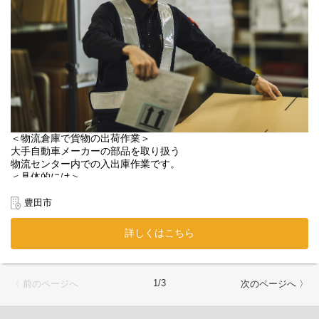
まずは気になるだけでも大丈夫なので、
きます。
ぜひお気軽にご応募ください✨
【ポイント】
【まずはお気軽にお話ししませんか？】
◎チーム体制で作業を進めるため、周囲と協力しながら仕事を進
「ちょっと話を聞いてみたい」
められる環境です。
「職場の雰囲気をもっと知りたい」という方も大歓迎です！
◎将来的には保全部門の中核メンバー・幹部候補としての活躍も
採用担当の奥田が丁寧に対応いたします。
期待しています。
担当： 奥田
携帯： 090-5620-0273
■組織構成
（「求人の件で」とお気軽にお電話ください！）
設備・保全グループ：3名（20代1名、30代1名、50代1名）が在籍
E-mail： okuda@cpr-net.jp
しています。
＜物流倉庫で貨物の出荷作業＞
それぞれにプロフェッショナルな分野(機械メカ系、電気)があり、
大手自動車メーカーの部品を取り扱う
強みを活かしながら活躍しています。
物流センター内での入出庫作業です。
＜具体的には＞
■入社後の教育体制
＊伝票照会
入社後はマンツーマンで業務を丁寧にサポート。
＊ピッキング
豊田市
保全計画の立案から各種作業まで、実践を通じてひとつずつ習得
＊梱包
していきます。
＊ラベル貼り …など
詳しくはこちら
射出成形機を中心に、さまざまな工場設備に携わるため、幅広い
技術・知識を身につけられる環境です。
経験や専門知識がなくても始められる
将来的にはマルチスキルを活かし、設備全体を支える中核メンバ
お仕事です！
ーとして活躍いただきます。
一つひとつの作業は、どれもシンプルなものばかり。
1/3
〈 前のページへ
次のページへ 〉
コツコツ作業で働いていきたい方にオススメです。
■資格取得支援制度
あなたの手がけた貨物が世界中に届けられる、
年間を通して資格取得計画を立て、講習会の受講などを支援する
ワールドワイドなお仕事です。