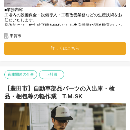
既婚者さんから一人暮らしの方まで
面談日程は、皆さまのご希望に応じて調整いたしますので
【オープン前研修あり】
幅広く喜ばれています！
■業務内容
平日の１０時頃～１９時の間で、
オープン前でも入社OK！既存の岩倉工場で
工場内の設備保全・設備導入・工程改善業務などの生産技術をお
３０分ほどご都合のいい日程をお知らせください。
オープン前研修を実施するので、
⭐プライバシー＆防犯も万全の更衣室
任せいたします。
安心してオープニングを迎えられます♪
更衣室はしっかりと男女別。
具体的には、射出成形機を中心とした生産設備や関連機器のメン
さらに、1人に1つ
テナンス、簡単な修理対応、設備の改善提案などです。
＜応募理由は問いません！＞
「鍵付きの個人ロッカー」を支給します！
甲賀市
「家が近いから」「なんか気になったから」
◆保全・修理業務
貴重品や着替えの管理も安心なので、
前向きな頑張る気持ちがあれば
設備の定期点検、部品交換、トラブル対応など、設備を安定稼働
出退勤時も快適です✨
応募理由はなんでもOK！
詳しくはこちら
させるための保守作業を担当します。
========================
面接で取り繕う必要はありませんので
製造ラインの自動制御トラブルの対応や製造機器のシーケンス制
肩肘の力を抜いてざっくばらんに
2027年3月スタートのオープニング募集なので、
御及び軽微な改造などPLC（シーケンス）プログラム修正にも関
お話ができればと思います。
上下関係もなく、同期の仲間と一緒に
わる場面があります。
イチからスタートできる居心地の良さが魅力です✨
【まずはお気軽にお話ししませんか？】
倉庫関連の仕事
正社員
◆新規設備導入サポート
「ちょっと話を聞いてみたい」
【オープン前研修あり】
新規設備導入時には、外部業者との工事日程調整や、現場立ち合
「職場の雰囲気をもっと知りたい」という方も大歓迎です！
12月から既存の岩倉工場で
いをご担当いただきます。
【豊田市】自動車部品パーツの入出庫・検
採用担当の奥田が丁寧に対応いたします。
オープン前研修を実施するので、
また、それに伴う社内調整や受け入れ準備にも携わります。
担当： 奥田
品・梱包等の軽作業 T-M-SK
安心してオープニングを迎えられます♪
今後も新規設備の導入を計画しており、積極的に設備投資を行っ
携帯： 090-5620-0273
ていく予定です。
（「求人の件で」とお気軽にお電話ください！）
＜応募理由はなんでもOK♪＞
E-mail： okuda@cpr-net.jp
「家から近い」「ちょっと気になった」
◆改善提案・効率化対応
だけでも大歓迎！
稼働効率向上や故障リスク低減に向けた設備改善提案も積極的に
面接もかたくならず、
推進。
気軽にお話しできればOKです◎
現場からの声を拾い、より良い生産環境づくりに貢献していただ