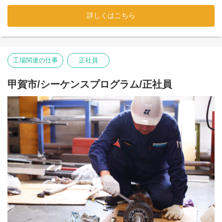
お気に入りの場所で
【未経験の方、ブランクがある方も安心♪】
＜具体的には…＞
＜応募理由は問いません！＞
【オープン前研修あり】
詳しくはこちら
気兼ねなくリラックスできます！
「工場の仕事は初めて…」
回収したシーツ、枕カバー、タオルなどを仕分け
「家が近いから」「なんか気になったから」
11月から既存の岩倉工場で
1人の時間を楽しむのも、
「久しぶりのお仕事復帰で不安…」という方も大歓迎！
↓
前向きな頑張る気持ちがあれば
オープン前研修を実施するので、
仲間と談笑するのも自由です♪
仕分けした種類毎に洗濯機に投入
お仕事の流れやちょっとしたコツは、
応募理由はなんでもOK！
安心してオープニングを迎えられます♪
↓
先輩スタッフがイチから丁寧にお教えします♪
面接で取り繕う必要はありませんので
⭐便利な「仕出し弁当」あり
洗濯後は折りたたみ機にセット！
オープニング募集なので、
肩肘の力を抜いてざっくばらんに
＜応募理由は問いません！＞
工場関連の仕事
正社員
↓
「毎日お弁当を作るのは大変…」
みんなで一緒に成長していける居心地の良い職場です！
お話ができればと思います。
「家が近いから」「なんか気になったから」
ボタンをポチッ！
「コンビニに買いに行くのが面倒…」
前向きな頑張る気持ちがあれば
機械がきれいに畳んでくれます。
========================
【カジュアル面談実施中！】
という方に大好評の仕出し弁当が利用可能♪
甲賀市/シーケンスプログラム/正社員
応募理由はなんでもOK！
↓
【居心地バツグンの好環境環境✨】
選考ではなく、気楽にお話しできる
手軽に美味しいランチが食べられるので、
面接で取り繕う必要はありませんので
畳まれた製品をカートに収納して完成♪
⭐快適すぎる休憩室を完備
カジュアル面談を実施しております。
既婚者さんから一人暮らしの方まで
肩肘の力を抜いてざっくばらんに
応募を検討していただく中で、
幅広く喜ばれています！
冷暖房の効いた快適な休憩室には、
お話ができればと思います。
どなたでも無理なくできる簡単作業です！
「仕事内容」「勤務条件」「勤務環境」など
テレビ、机、椅子をしっかり完備！
気になる事があれば、
⭐プライバシー＆防犯も万全の更衣室
座席は完全自由なので、
【まずはお気軽にお話ししませんか？】
◆この作業の繰り返し！シンプルで覚えやすいので安心！
お気軽に下記よりカジュアル面談へお申し込みください。
お気に入りの場所で
更衣室はしっかりと男女別。
「ちょっと話を聞いてみたい」
◆もちろん作業はイチからしっかり教えます！
応募するかどうかはお話を聞いて頂いた後に
気兼ねなくリラックスできます！
さらに、1人に1つ
「職場の雰囲気をもっと知りたい」という方も大歓迎です！
◆男女ともに大歓迎♪女性が多数活躍中です！
決めていただいてOKです！
1人の時間を楽しむのも、
「鍵付きの個人ロッカー」を支給します！
採用担当の奥田が丁寧に対応いたします。
仲間と談笑するのも自由です♪
貴重品や着替えの管理も安心なので、
＝＝＝＝＝＝＝＝＝＝＝＝＝＝＝＝＝＝＝＝＝＝
担当： 奥田
＜申し込み方法＞
出退勤時も快適です✨
【ハローワークでお仕事を探してる方も大歓迎！】
携帯： 090-5620-0273
カジュアル面談ご希望の方は以下のURLよりお申し込みくださ
⭐便利な「仕出し弁当」あり
========================
まずは、なんでもお気軽にお問い合わせください。
（「求人の件で」とお気軽にお電話ください！）
い。
働き方や仕事内容の相談にものりますよ。
E-mail： okuda@cpr-net.jp
「毎日お弁当を作るのは大変…」
https://www.cpr-net.jp/recruit/casual_meeting/
2027年3月スタートのオープニング募集なので、
ご応募→こちらよりご連絡→面接、スピーディに対応！
「コンビニに買いに行くのが面倒…」
上下関係もなく、同期の仲間と一緒に
面接から、最短2週間で入社も可能です！
という方に大好評の仕出し弁当が利用可能♪
＜実施方法・時間＞
イチからスタートできる居心地の良さが魅力です✨
手軽に美味しいランチが食べられるので、
基本的にはオンラインで実施いたします。