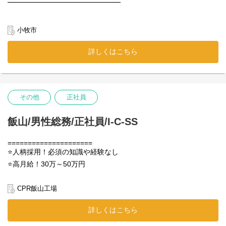
━━━━━━━━━━━━━━━━
＜未経験スタートでも安心＞
＊経験年齢不問！シニア応援！
入社後は先輩スタッフが作業手順を
＊高時給！時給1300円！
小牧市
イチから丁寧にお教えします◎
＊週2～3日程度の勤務！
＊初めのうちは、比較的覚えやすい
＊難しいことなしのシンプル作業！
シーツ作業からスタートします！
詳しくはこちら
＊慣れてきたらタオル作業など
━━━━━━━━━━━━━━━━
他の工程にも挑戦していきます。
＊リネンの種類や取引先名などは
倉庫でスーツの降ろし作業をお願いします！
少しずつ覚えていけば問題ありません！
その他
正社員
＜仕事の流れ＞
＜職場環境＞
ハンガーに掛かったスーツが入っている
チームワークを大切にしており、
大きなコンテナからスーツを取り出す
飯山/男性総務/正社員/I-C-SS
困ったことがあればすぐに相談できる環境◎
↓
スタッフ同士の雰囲気も良く、
別のハンガーラックにスーツを掛けていく
未経験からスタートした方が
↓
=====================
長く活躍している働きやすい職場です♪
指定の場所に移動させる
⭐人柄採用！必須の知識や経験なし
⭐高月給！30万～50万円
＊スポットクーラーを多数設置
6人のチームでスーツを取り出す人、
＊水分補給はいつでもOK！
⭐日勤のみで無理なく働ける！
スーツを掛けていく人、など
＊休憩室には
作業を分けて進めていきます。
⭐長期で腰を据えて働ける環境です
CPR飯山工場
冷蔵庫・電子レンジ・給茶機・自販機あり
=====================
＊工場内にも自販機あり
難しいことはありませんが、
家庭から出るプラスチックごみを再生し、
詳しくはこちら
＊熱中症対策として飲料やアイスもあり
すぐ近くに先輩がいるので
物流で使うパレットを製造している工場で
（仕出し弁当の注文も可能です）
初めての方も安心して働いていただけます！
総務のお仕事をお任せします。