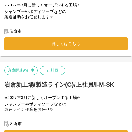
Q1. 未経験でも大丈夫ですか？
＜実施方法・時間＞
応募前の不安は「SNS＆動画」でスッキリ解消！
「変な音がしないか？」のチェック
⭐2027年3月に新しくオープンする工場⭐
A1. 全く問題ありません！カンタンな軽作業
基本的にはオンラインで実施いたします。
働くスタッフの雰囲気や作業の様子を、
トラブル時の修理や部品交換
シャンプーやボディソープなどの
のため未経験の方も始めやすいお仕事です。
面談日程は、皆さまのご希望に応じて調整いたしますので
動画と写真で分かりやすく発信しています。
製造補助をお任せします✨
動きながらのお仕事になるので
平日の１０時頃～１９時の間で、
ぜひのぞいてみてくださいね✨
【2】新しい設備の導入・改修企画
=====================
体を動かすことが好きな方にピッタリです。
３０分ほどご都合のいい日程をお知らせください。
古くなった機械の最新モデルへの入れ替え
主な作業は、指示書に沿って原料を計量し、
✅【YouTube】
外部メーカーとの打ち合わせ
岩倉市
台車で運んで製造タンクへ投入すること。
Q2. 面接はどこで行いますか？
1分でわかる！職場のリアル動画
「どう直すか？」のアイデア出し！
A2. 面接は就業場所にて実施します。
詳しい雰囲気等知りたい方は
指示書に沿って進める作業なので、
詳しくはこちら
こちらの動画をご覧ください↓
【3】製造工程の見直し・改善
特別なスキルや知識は必要なし◎
【カジュアル面談実施中！】
https://youtu.be/ZpCPG0oTKhI
作業スペースのレイアウト変更
選考ではなく、気楽にお話しできる
「もっと安全・スムーズに！」の
分量を確認しながら、
カジュアル面談を実施しております。
✅【Instagram】
アイディア出しや提案
コツコツ正確に進められる方なら
スタッフの日常や裏側の雰囲気をのぞき見！
未経験でも大歓迎です✨️
倉庫関連の仕事
正社員
応募を検討していただく中で、
アカウント検索：iiyama_cpr20
ただ直すだけじゃない！
「仕事内容」「勤務条件」「勤務環境」など気になる事があれ
「新しい機械を入れよう」
【1日の大まかな流れ】
ば、
＜よくある質問＞
「配置を変えよう」など、
✅朝の準備
岩倉新工場/製造ライン(G)/正社員/I-M-SK
お気軽に下記よりカジュアル面談へお申し込みください。
Q：スキルアップの為資格を取得できますか？
自分のアイデアで工場が進化していく
その日に製造する製品の種類や
応募するかどうかはお話を聞いて頂いた後に
A：資格取得支援制度があり、
達成感があります✨
数を指示書で確認し、
決めていただいてOKです！
全額会社負担で取得可能です。
⭐2027年3月に新しくオープンする工場⭐
作業に使う原料・器具・台車などを準備
⭐未経験でも安心
シャンプーやボディソープなどの
＜申し込み方法＞
Q：お昼休憩は皆さんどうされていますか？
✅計量・投入作業
製造ライン作業をお任せ✨
・先輩がマンツーマンでサポート
カジュアル面談ご希望の方は以下のURLよりお申し込みくださ
A：1食500円程度で仕出し弁当を注文可能です！
指示書（製品名や分量）を確認しながら、
作業自体はとっても簡単(^^♪
・すぐ聞ける環境で安心スタート
い。
原料をきっちり正確に計量します！
・はじめは機械の名前を覚えることから♪
Q：どのくらいの年齢層の方が働いていますか？
https://www.cpr-net.jp/recruit/casual_meeting/
岩倉市
✅セット
計量した原料を台車に乗せて運び、
A：平均年齢は46歳で
空の容器をラインにキレイに並べる
製造タンクの中へ投入！
⭐こんな方におすすめ