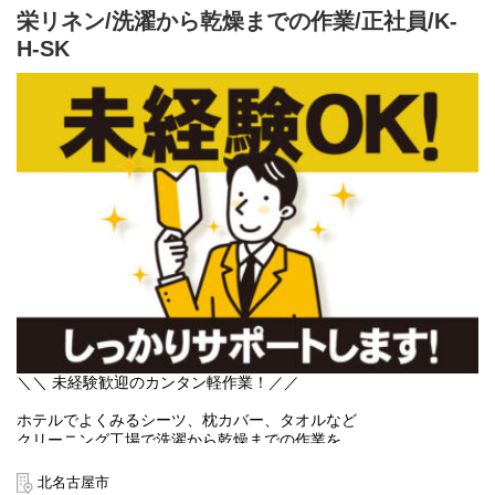
座席は完全自由なので、
職歴やこれまでの経験・資格は一切不問。
A：資格取得支援制度があり、
【カジュアル面談実施中！】
栄リネン/洗濯から乾燥までの作業/正社員/K-
⭐残業はほぼゼロ！
お気に入りの場所で
幅広い世代が未経験から活躍できる
全額会社負担で取得可能です。
選考ではなく、気楽にお話しできる
H-SK
夕方以降は自分の時間に✨
気兼ねなくリラックスできます！
そんな環境を整えています♪
カジュアル面談を実施しております。
日々の忙しさに関係なく、
1人の時間を楽しむのも、
Q：お昼休憩は皆さんどうされていますか？
応募を検討していただく中で、
既存スタッフは残業なしの定時退社で推移！
仲間と談笑するのも自由です♪
【お仕事内容】
A：1食500円程度で仕出し弁当を注文可能です！
「仕事内容」「勤務条件」「勤務環境」など
20代の若手から50代のミドル層まで、
新しくオープンするシャンプー製造工場にて、
気になる事があれば、
体力的にも無理なく、
⭐便利な「仕出し弁当」あり
Q：どのくらいの年齢層の方が働いていますか？
ラインでの軽作業をお任せします。
お気軽に下記よりカジュアル面談へお申し込みください。
規則正しい生活を送りながら
A：平均年齢は46歳で
難しい機械の操作や、複雑な工程は一切ありません！
「毎日お弁当を作るのは大変…」
応募するかどうかはお話を聞いて頂いた後に
正社員として長く安定して働けます♪
50名程度の従業員が働いています。
「コンビニに買いに行くのが面倒…」
決めていただいてOKです！
【具体的には…】
＝＝＝＝＝＝＝＝＝＝＝＝＝＝＝＝＝＝＝＝
という方に大好評の仕出し弁当が利用可能♪
⭐ドラッグストアで
✅セット
手軽に美味しいランチが食べられるので、
＜申し込み方法＞
【将来のキャリアイメージ】
空の容器をラインにキレイに並べる
「あ、これ僕が作ったやつだ！」
既婚者さんから一人暮らしの方まで
カジュアル面談ご希望の方は以下のURLよりお申し込みくださ
工場長や他拠点の事業所長へのステップアップを大いに歓迎！
と思える誇り！！！
幅広く喜ばれています！
い。
✅チェック
これまでの経験・能力・人柄・適性を総合的に評価し、
手がけるのは誰もが知る、
https://www.cpr-net.jp/recruit/casual_meeting/
充填された製品に、キズやズレがないか目視で確認
スタート時の役職（副工場長や上席係長など）を決定します。
有名メーカーのシャンプーやボディソープ等！
⭐プライバシー＆防犯も万全の更衣室
実績次第で早期のキャリアアップも可能です。
＜実施方法・時間＞
世に出る前の新商品にいち早く携われる楽しさがあり、
更衣室はしっかりと男女別。
✅補充
基本的にはオンラインで実施いたします。
店頭に並んでいるのを見かけたときは
さらに、1人に1つ
手元の空の容器が減ってきたら補充
【キャリアアップの目安】
面談日程は、皆さまのご希望に応じて調整いたしますので
大きなやりがいと誇りを感じられます✨
「鍵付きの個人ロッカー」を支給します！
◆ 経験者の場合（中小企業での実務経験者）
平日の１０時頃～１９時の間で、
貴重品や着替えの管理も安心なので、
基本的に機械にほとんどおまかせ！
＼＼ 未経験歓迎のカンタン軽作業！／／
・半年〜2年後：管理職へ
３０分ほどご都合のいい日程をお知らせください。
========================
出退勤時も快適です✨
ラインに並べた容器には、機械が自動で充填するため、
・5〜10年後 ：工場長へ
【居心地バツグンの好環境環境✨】
========================
専門的な知識は不要で、覚えることは少ないです。
ホテルでよくみるシーツ、枕カバー、タオルなど
⭐快適すぎる休憩室を完備
できあがった製品も機械がダンボールに梱包してくれるので
クリーニング工場で洗濯から乾燥までの作業を
◆ 未経験者の場合
2027年3月スタートのオープニング募集なので、
冷暖房の効いた快適な休憩室には、
力仕事もほとんどありません。
お任せします！
・2〜3年後 ：管理職へ
上下関係もなく、同期の仲間と一緒に
テレビ、机、椅子をしっかり完備！
冷暖房完備の衛生エリアで、モクモクと作業に取り組めますよ✨
未経験でも全く問題なしの軽作業ワークですよ。
・10〜15年後：工場長へ
北名古屋市
イチからスタートできる居心地の良さが魅力です✨
座席は完全自由なので、