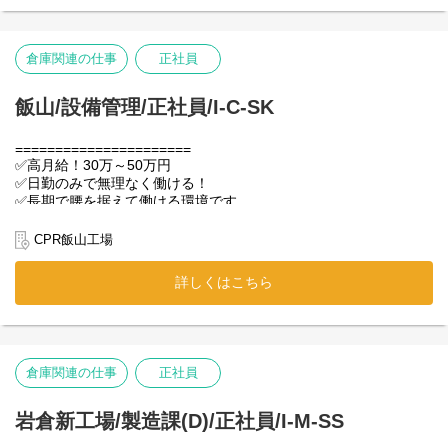
＊お手洗いに行く場合も、
誰かに声をかければいつでも行ってOK！
経験・スキルは一切不問！
✅人・組織の管理
モクモク作業に集中しながら働けます！
・スタッフの勤怠・人事管理
＜応募理由は問いません！＞
倉庫関連の仕事
正社員
・メンバーの教育・訓練
「家が近いから」「なんか気になったから」
前向きな頑張る気持ちがあれば
＜シニア高齢者応援！＞
✅予算・実績の管理
飯山/設備管理/正社員/I-C-SK
応募理由はなんでもOK！
「まだまだ若いモノには負けない！」
・工場の営業予算の管理
面接で取り繕う必要はありませんので
そんな勢いがあるシニアも活躍中！
・売上などの実績数値管理
肩肘の力を抜いてざっくばらんに
『現場仕事の経験がある』
======================
お話ができればと思います。
『体力には自信がある！』等という方は
✅高月給！30万～50万円
✅安全・外部対応
年齢問わずお気軽にご応募ください！
✅日勤のみで無理なく働ける！
・安全衛生管理（安心の職場づくり）
【カジュアル面談実施中！】
✅長期で腰を据えて働ける環境です
・外部認証（ISOなど）の維持管理
選考ではなく、気楽にお話しできる
午後だけ、週2～3日程度の勤務で
✅経験がなくてもスタートOK
・取引先との営業・渉外対応
カジュアル面談を実施しております。
月収5万～6万円ほどの収入があります！
======================
CPR飯山工場
（※外出時に社有車を使用する場合あり）
応募を検討していただく中で、
家庭から出るプラごみをリサイクルし、
「仕事内容」「勤務条件」「勤務環境」など
物流に欠かせない
専門知識や経験は入社後の習得でＯＫ！
詳しくはこちら
＜都合に合わせて働ける！＞
気になる事があれば、
「パレット」を作る工場です。
何事にも前向きで、
「午前中はゆっくりして午後だけ働きたい」
お気軽に下記よりカジュアル面談へお申し込みください。
環境にも優しいエコな職場で、
変化即応力のある方をお待ちしてます♪
「Wワークでかけもちバイトを探している」
応募するかどうかはお話を聞いて頂いた後に
設備のメンテナンスをお任せします！
もちろん、経験がある方も大歓迎です✨
「無理のない範囲で働きたい」
決めていただいてOKです！
などなど…どなたも大歓迎です！
【具体的には…】
⭐こんな方におすすめ
倉庫関連の仕事
正社員
お問合せのみのご連絡も歓迎！
＜申し込み方法＞
機械の簡単な見回りからスタートし、
・安定した正社員として働きたい
お気軽にご連絡・ご応募ください！
カジュアル面談ご希望の方は以下のURLよりお申し込みくださ
慣れてきたら企画や改善にも関わります！
・働きやすさも大事にしたい
い。
岩倉新工場/製造課(D)/正社員/I-M-SS
そんな方に選ばれている職場です！
【1】日々の保守・点検
https://forms.gle/TYpAzDek9mCsTwQx5
【よくある質問】
＝＝＝＝＝＝＝＝＝＝＝＝＝＝＝＝＝＝＝＝
機械の定期点検・清掃・油さし