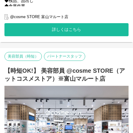
◆検品、品出し
◆倉庫作業
◆お客様からの簡単な問合せ対応（売り場のご案内、取り扱いブ
ランドの確認など店内の対応や電話の問合せなど）
@cosme STORE 富山マルート店
◆清掃
◆社員のサポート業務 など
詳しくはこちら
美容部員（時短）
パートナースタッフ
【時短OK!】 美容部員 @cosme STORE（ア
ットコスメストア）※富山マルート店