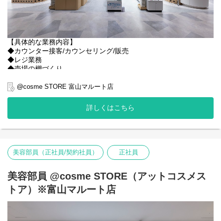
【具体的な業務内容】
◆カウンター接客/カウンセリング/販売
◆レジ業務
◆売場の棚づくり
◆POP作成
◆商品発注
@cosme STORE 富山マルート店
◆検品納品
◆その他店舗運営業務
詳しくはこちら
美容部員（正社員/契約社員）
正社員
美容部員 @cosme STORE（アットコスメス
トア）※富山マルート店