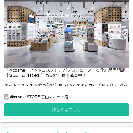
『@cosme（アットコスメ）』がプロデュースする化粧品専門店
【@cosme STORE】の美容部員を募集中！
アットコスメストアの美容部員（BA）スタッフは「お客様と"運命
コスメ"との出逢いを創る」ことがミッションです。
@cosme STORE 富山マルート店
【具体的な業務内容】
■接客（カウンセリング・タッチアップ・肌測定・サンプリングな
詳しくはこちら
ど）
■POP作成やコーナー作成、商品ディスプレイなどの売場づくり
（ランキングや季節コーナーなどお客様×@cosmeを軸にした売り
場づくり）