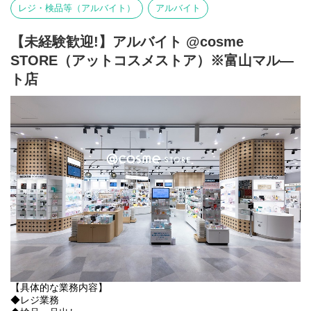
■商品発注
レジ・検品等（アルバイト）
アルバイト
■納品・検品、在庫管理・補充、品出し・陳列
■レジでの接客業務・売上管理
■メーカー様との商談
【未経験歓迎!】アルバイト @cosme
■社内研修、メーカー様研修の受講
STORE（アットコスメストア）※富山マル―
■その他、店舗運営業務に携わっていただきます
ト店
【具体的な業務内容】
◆レジ業務