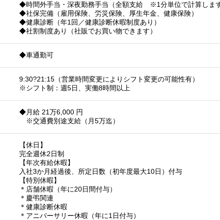
◆時間外手当・深夜勤務手当（全額支給 ※1分単位で計算しま
◆社保完備（雇用保険、労災保険、厚生年金、健康保険）
◆健康診断（年1回／健康診断休暇制度あり）
◆社割制度あり（社販でお買い物できます）
◆車通勤可
9:30?21:15（営業時間変更によりシフト変更の可能性有）
※シフト制：週5日、実働8時間以上
◆月給 21万6,000 円
※交通費別途支給（月5万迄）
【休日】
完全週休2日制
【年次有給休暇】
入社3か月経過後、所定日数（初年度最大10日）付与
【特別休暇】
＊店舗休暇（年に20日間付与）
＊慶弔関連
＊健康診断休暇
＊アニバーサリー休暇（年に1日付与）