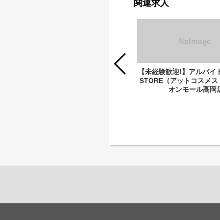
関連求人
【未経験歓迎!】アルバイト 
STORE（アットコスメ
オンモール高岡
【未経験歓迎!】アルバイト @cosme
STORE（アットコスメストア）※富
山マル―ト店