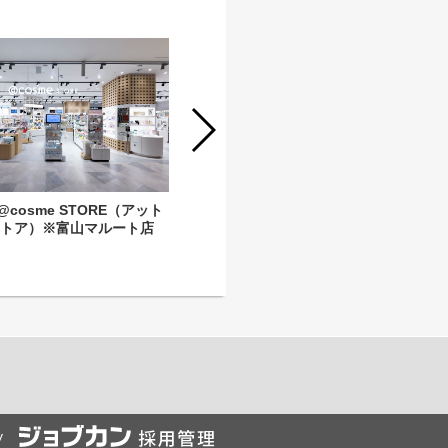
@cosme STORE（アット
【時短OK!】 美容部員 @cosme
ストア）※富山マルート店
STORE（アットコスメストア）※富
山マルート店
y