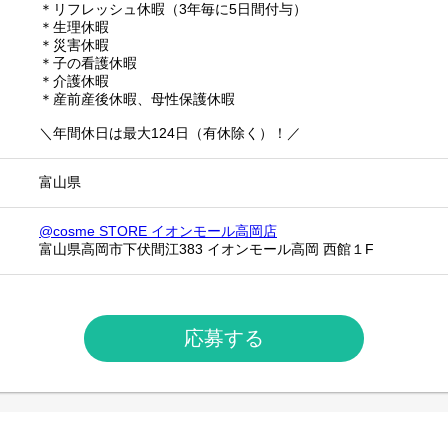
＊リフレッシュ休暇（3年毎に5日間付与）
＊生理休暇
＊災害休暇
＊子の看護休暇
＊介護休暇
＊産前産後休暇、母性保護休暇
＼年間休日は最大124日（有休除く）！／
富山県
@cosme STORE イオンモール高岡店
富山県高岡市下伏間江383 イオンモール高岡 西館１F
応募する