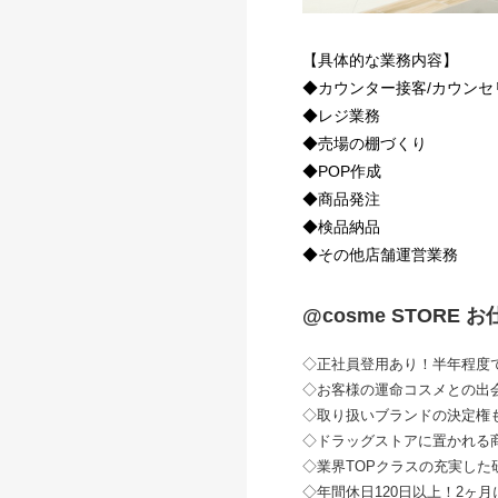
【具体的な業務内容】
◆カウンター接客/カウンセ
◆レジ業務
◆売場の棚づくり
◆POP作成
◆商品発注
◆検品納品
◆その他店舗運営業務
@cosme STORE 
◇正社員登用あり！半年程度
◇お客様の運命コスメとの出
◇取り扱いブランドの決定権
◇ドラッグストアに置かれる
◇業界TOPクラスの充実し
◇年間休日120日以上！2ヶ月