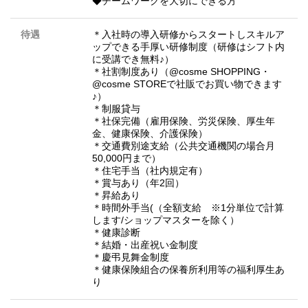
◆チームワークを大切にできる方
待遇
＊入社時の導入研修からスタートしスキルア
ップできる手厚い研修制度（研修はシフト内
に受講でき無料♪）
＊社割制度あり（@cosme SHOPPING・
@cosme STOREで社販でお買い物できます
♪）
＊制服貸与
＊社保完備（雇用保険、労災保険、厚生年
金、健康保険、介護保険）
＊交通費別途支給（公共交通機関の場合月
50,000円まで）
＊住宅手当（社内規定有）
＊賞与あり（年2回）
＊昇給あり
＊時間外手当(（全額支給 ※1分単位で計算
します/ショップマスターを除く）
＊健康診断
＊結婚・出産祝い金制度
＊慶弔見舞金制度
＊健康保険組合の保養所利用等の福利厚生あ
り