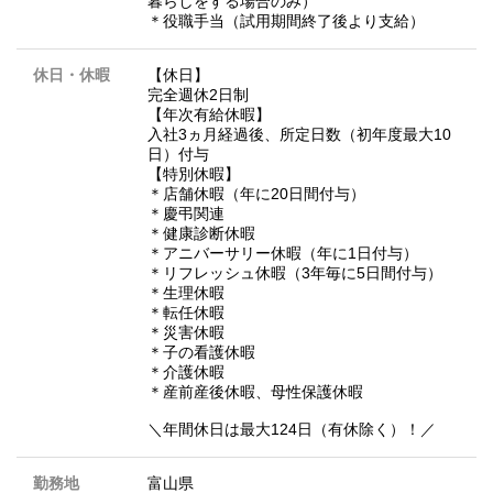
暮らしをする場合のみ）
＊役職手当（試用期間終了後より支給）
休日・休暇
【休日】
完全週休2日制
【年次有給休暇】
入社3ヵ月経過後、所定日数（初年度最大10
日）付与
【特別休暇】
＊店舗休暇（年に20日間付与）
＊慶弔関連
＊健康診断休暇
＊アニバーサリー休暇（年に1日付与）
＊リフレッシュ休暇（3年毎に5日間付与）
＊生理休暇
＊転任休暇
＊災害休暇
＊子の看護休暇
＊介護休暇
＊産前産後休暇、母性保護休暇
＼年間休日は最大124日（有休除く）！／
勤務地
富山県