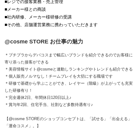
■レジでの接客業務・売上管理
■メーカー様との商談
■社内研修、メーカー様研修の受講
■その他、店舗運営業務に携わっていただきます
@cosme STORE お仕事の魅力
＊プチプラからデパコスまで幅広いブランドを紹介できるのでお客様に
寄り添った接客ができる
＊美容情報サイト@cosmeと連動しランキングやトレンドも紹介できる
＊個人販売ノルマなし！チームプレイを大切にする職場です
＊研修で基礎から学ぶことができ、レイヤー（階級）が上がっても充実
した研修有り！
＊完全週休2日、年間休日120日以上♪
＊賞与年2回、住宅手当、社割など多数待遇有り♪
【@cosme STOREのショップコンセプトは、「試せる」「出会える」
「運命コスメ」。】