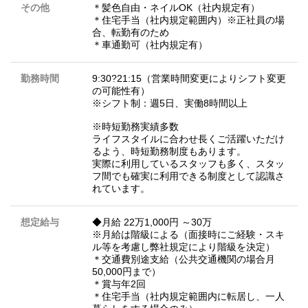
その他
＊髪色自由・ネイルOK（社内規定有）
＊住宅手当（社内規定範囲内）※正社員の場
合、転勤有のため
＊車通勤可（社内規定有）
勤務時間
9:30?21:15（営業時間変更によりシフト変更
の可能性有）
※シフト制：週5日、実働8時間以上
※時短勤務実績多数
ライフスタイルに合わせ長くご活躍いただけ
るよう、時短勤務制度もあります。
実際に利用しているスタッフも多く、スタッ
フ間でも確実に利用できる制度として認識さ
れています。
想定給与
◆月給 22万1,000円 ～30万
※月給は階級による（面接時にご経験・スキ
ル等を考慮し弊社規定により階級を決定）
＊交通費別途支給（公共交通機関の場合月
50,000円まで）
＊賞与年2回
＊住宅手当（社内規定範囲内に転居し、一人