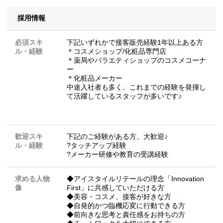
採用情報
必須スキ
下記いずれかで接客販売経験1年以上ある方
ル・経験
＊コスメショップ/化粧品専門店
＊薬局やバラエティショップのコスメコーナ
ー
＊化粧品メーカー
中途入社者も多く、これまでの経験を発揮し
て活躍しているスタッフが多いです♪
歓迎スキ
下記のご経験がある方、大歓迎♪
ル・経験
?タッチアップ経験
?メーカー研修や教育の受講経験
求める人物
◆アイスタイルリテールの理念「Innovation
像
First」に共感していただける方
◆美容・コスメ、接客が好きな方
◆自発的かつ臨機応変に行動できる方
◆前向きな思考と責任感をお持ちの方