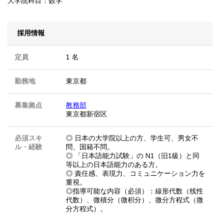
大学院科目：数学
採用情報
定員
1 名
勤務地
東京都
募集拠点
教務部
東京都新宿区
必須スキ
◎ 日本の大学院以上の方、学生可、男女不
ル・経験
問、国籍不問。
◎ 「日本語能力試験」の N1（旧1級）と同
等以上の日本語能力のある方。
◎ 責任感、表現力、コミュニケーション力を
重視。
◎指導可能な内容（必須）：線形代数（线性
代数）、微積分（微积分）、微分方程式（微
分方程式）。