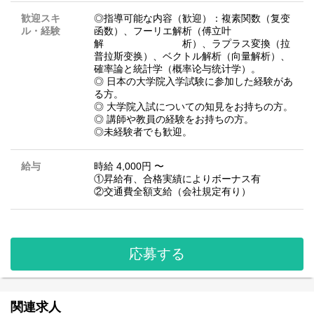
歓迎スキ
◎指導可能な内容（歓迎）：複素関数（复变
ル・経験
函数）、フーリエ解析（傅立叶
解 析）、ラプラス変換（拉
普拉斯变换）、ベクトル解析（向量解析）、
確率論と統計学（概率论与统计学）。
◎ 日本の大学院入学試験に参加した経験があ
る方。
◎ 大学院入試についての知見をお持ちの方。
◎ 講師や教員の経験をお持ちの方。
◎未経験者でも歓迎。
給与
時給 4,000円 〜
①昇給有、合格実績によりボーナス有
②交通費全額支給（会社規定有り）
応募する
関連求人