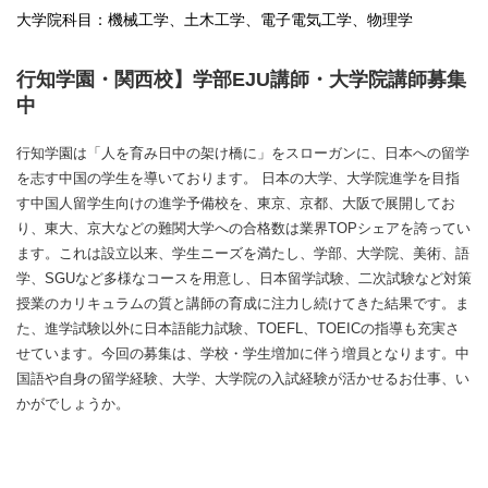
大学院科目：機械工学、土木工学、電子電気工学、物理学
行知学園・関西校】学部EJU講師・大学院講師募集
中
行知学園は「人を育み日中の架け橋に」をスローガンに、日本への留学
を志す中国の学生を導いております。 日本の大学、大学院進学を目指
す中国人留学生向けの進学予備校を、東京、京都、大阪で展開してお
り、東大、京大などの難関大学への合格数は業界TOPシェアを誇ってい
ます。これは設立以来、学生ニーズを満たし、学部、大学院、美術、語
学、SGUなど多様なコースを用意し、日本留学試験、二次試験など対策
授業のカリキュラムの質と講師の育成に注力し続けてきた結果です。ま
た、進学試験以外に日本語能力試験、TOEFL、TOEICの指導も充実さ
せています。今回の募集は、学校・学生増加に伴う増員となります。中
国語や自身の留学経験、大学、大学院の入試経験が活かせるお仕事、い
かがでしょうか。