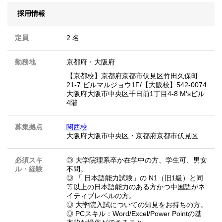
採用情報
定員
2 名
勤務地
京都府
・
大阪府
【京都校】京都府京都市伏見区竹田久保町
21-7 ビルマルジョウ1F/【大阪校】542-0074
大阪府大阪市中央区千日前1丁目4-8 M‘sビル
4階
募集拠点
関西校
大阪府大阪市中央区・京都府京都市伏見区
必須スキ
◎ 大学院理系卒か在学中の方、学生可、男女
ル・経験
不問。
◎ 「 日本語能力試験」の N1（旧1級）と同
等以上の日本語能力のある方かつ中国語がネ
イティブレベルの方。
◎ 大学院入試についての知見をお持ちの方。
◎ PCスキル：Word/Excel/Power Pointの基