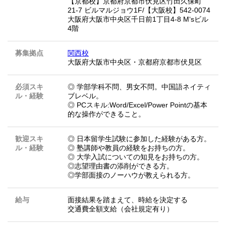
【京都校】京都府京都市伏見区竹田久保町
21-7 ビルマルジョウ1F/【大阪校】542-0074
大阪府大阪市中央区千日前1丁目4-8 M‘sビル
4階
募集拠点
関西校
大阪府大阪市中央区・京都府京都市伏見区
必須スキ
◎ 学部学科不問、男女不問。中国語ネイティ
ル・経験
ブレベル。
◎ PCスキル:Word/Excel/Power Pointの基本
的な操作ができること。
歓迎スキ
◎ 日本留学生試験に参加した経験がある方。
ル・経験
◎ 塾講師や教員の経験をお持ちの方。
◎ 大学入試についての知見をお持ちの方。
◎志望理由書の添削ができる方。
◎学部面接のノーハウが教えられる方。
給与
面接結果を踏まえて、時給を決定する
交通費全額支給（会社規定有り）