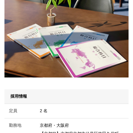
採用情報
定員
2 名
勤務地
京都府
・
大阪府