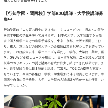
軸とした学習指導を行うこと
【行知学園・関西校】学部EJU講師・大学院講師募
集中
行知学園は「人を育み日中の架け橋に」をスローガンに、日本への留学
を志す中国の学生を導いております。 日本の大学、大学院進学を目指
す中国人留学生向けの進学予備校を、東京、京都、大阪で展開してお
り、東大、京大などの難関大学への合格数は業界TOPシェアを誇ってい
ます。これは設立以来、学生ニーズを満たし、学部、大学院、美術、語
学、SGUなど多様なコースを用意し、日本留学試験、二次試験など対策
授業のカリキュラムの質と講師の育成に注力し続けてきた結果です。ま
た、進学試験以外に日本語能力試験、TOEFL、TOEICの指導も充実さ
せています。今回の募集は、学校・学生増加に伴う増員となります。中
国語や自身の留学経験、大学、大学院の入試経験が活かせるお仕事、い
かがでしょうか。