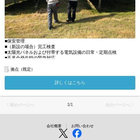
■保安管理
■（新設の場合）完工検査
■太陽光パネルおよび付帯する電気設備の日常・定期点検
■不具合発生時の緊急対応
■メーカー・協力業者手配
■修繕工事立会い
拠点（既定）
■発電量測定データの分析
■報告書作成
詳しくはこちら
■案件立ち上げ
■年間保守計画の作成 等
発電所によって業務内容が少し異なる場合がございます。
1/1
〈 前のページへ
次のページへ 〉
会社概要
お問い合わせ