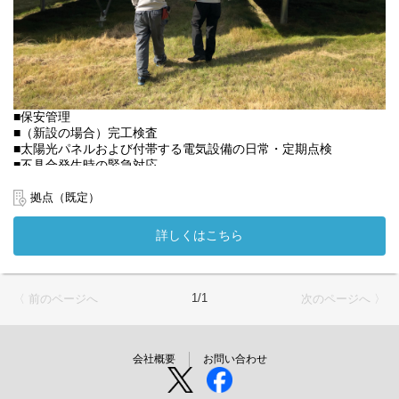
■保安管理
■（新設の場合）完工検査
■太陽光パネルおよび付帯する電気設備の日常・定期点検
■不具合発生時の緊急対応
■メーカー・協力業者手配
■修繕工事立会い
拠点（既定）
■発電量測定データの分析
■報告書作成
詳しくはこちら
■案件立ち上げ
■年間保守計画の作成 等
発電所によって業務内容が少し異なる場合がございます。
1/1
〈 前のページへ
次のページへ 〉
会社概要
お問い合わせ