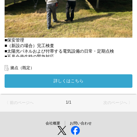
■保安管理
■（新設の場合）完工検査
■太陽光パネルおよび付帯する電気設備の日常・定期点検
■不具合発生時の緊急対応
■メーカー・協力業者手配
■修繕工事立会い
拠点（既定）
■発電量測定データの分析
■報告書作成
詳しくはこちら
■案件立ち上げ
■年間保守計画の作成 等
発電所によって業務内容が少し異なる場合がございます。
1/1
〈 前のページへ
次のページへ 〉
会社概要
お問い合わせ