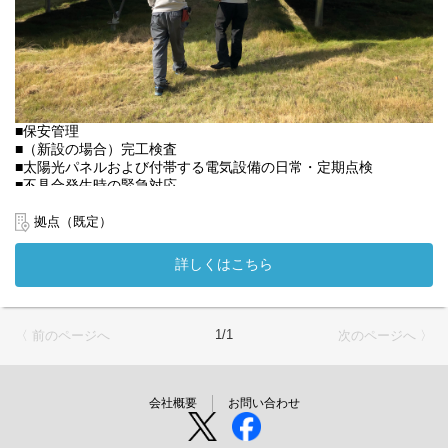
■保安管理
■（新設の場合）完工検査
■太陽光パネルおよび付帯する電気設備の日常・定期点検
■不具合発生時の緊急対応
■メーカー・協力業者手配
■修繕工事立会い
拠点（既定）
■発電量測定データの分析
■報告書作成
詳しくはこちら
■案件立ち上げ
■年間保守計画の作成 等
発電所によって業務内容が少し異なる場合がございます。
1/1
〈 前のページへ
次のページへ 〉
会社概要
お問い合わせ