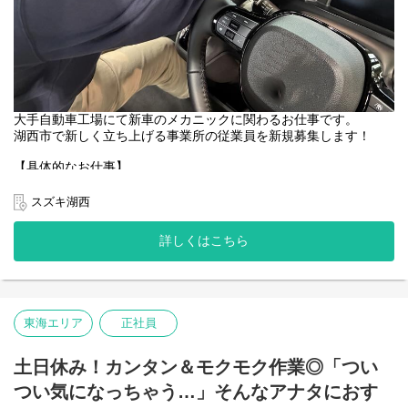
大手自動車工場にて新車のメカニックに関わるお仕事です。
湖西市で新しく立ち上げる事業所の従業員を新規募集します！
【具体的なお仕事】
お客様好みの車を完成させるために、新車工場で各種パーツ（純
正カーナビや高速に乗る際使用する自動料金支払いシステム等）
スズキ湖西
の部品を取り付ける仕事です。
詳しくはこちら
手順通りに取付をしたり、型にはめ込む作業が中心です。
作業自体は簡単ですが車種によって取り付け方が変わります。
経験を積んでいき、技術が身に付いていくとワクワクしますよ！
入社後はベテランスタッフとペアで作業するので、安心してくだ
さいね◎
東海エリア
正社員
できることを少しずつ増やしていきましょう。
工場は冷房完備で労働環境も整っています。
土日休み！カンタン＆モクモク作業◎「つい
つい気になっちゃう…」そんなアナタにおす
・モクモク！コツコツ作業！
・適度なコミュニケーションで大丈夫！