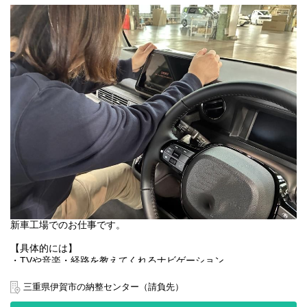
新車工場でのお仕事です。
【具体的には】
・TVや音楽・経路を教えてくれるナビゲーション
・煽り運転対策に繋がるドライブレコーダー
・高速に乗る際使用する自動料金支払いシステム
三重県伊賀市の納整センター（請負先）
・危険を察知してくれるコーナーセンサー等