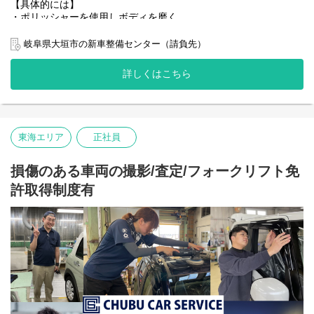
【具体的には】
・ポリッシャーを使用しボディを磨く
・その後、コーティング剤を塗る
岐阜県大垣市の新車整備センター（請負先）
汚れや傷等がついている場合があります。
そのため、ボディを磨きコーティング剤を塗り完成です。
詳しくはこちら
先輩スタッフが丁寧に教えてくれるので大丈夫！
手に職をつけられるやりがいのあるお仕事です。
創業55年以上、また現在も事業拡大中。
東海エリア
正社員
安定企業で働くことができます。
その他複数の業務も行っているので
損傷のある車両の撮影/査定/フォークリフト免
幅広く知識を身に着けることも可能。
許取得制度有
まずはお気軽にご応募ください。
※他エリアへ転勤の可能性あり！
気分転換に知らない土地に行ってみたい！
という方にもお勧めです◎