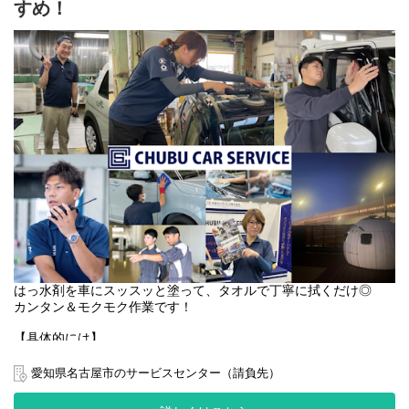
すめ！
・オン・オフをしっかり分けて、
家庭の時間や趣味の時間、自身のライフスタイルを
大切にしたい方にお勧めです。
＜仕事のやりがい＞
カーオーナーであるお客様と直接接することはありませんが、
あなたが関わった新車が
世の中にたくさん走っていることを想像すると
やりがいを感じられます。
普段何気なく見ていた車の裏側を知ることができるため
貴重な経験でもあります。
新車を扱うのも限られた人しかできないからこそ、発売前の新車
にいち早く触れられるのも珍しいことかもしれません。
車好きな人も多いですが、
車にまったく関心のない人もいます。
自動車業界に関わってみたい方、未経験さん大歓迎！
はっ水剤を車にスッスッと塗って、タオルで丁寧に拭くだけ◎
カンタン＆モクモク作業です！
新車に最後のカスタムを加える作業…出来上がった時の感動、ワ
クワクする仕事の楽しさを一緒に味わいませんか？
【具体的には】
新車の工場で、ガラスなどにはっ水加工をするお仕事です。
しっかりと指導しますので、まずはお気軽にご応募下さい。
愛知県名古屋市のサービスセンター（請負先）
スポンジやタオルで油膜を取る溶剤を塗る
↓