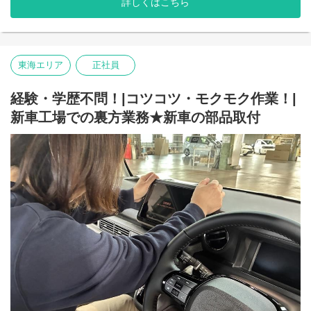
詳しくはこちら
タオルで拭き取る
↓
はっ水剤を塗る
手順はこれだけ！
シンプルな作業なので、覚えるのはカンタン◎
東海エリア
正社員
未経験スタートの方も多数活躍しています。
経験・学歴不問！|コツコツ・モクモク作業！|
ライン作業ではないのでマイペースに作業が可能！
「掃除すると、ちょっとしたところまで気になっちゃう…」
新車工場での裏方業務★新車の部品取付
そんな方には特におすすめ！
塗りムラや拭きムラなく仕上げるのが、この仕事のポイント！
ピカピカの一台に仕上げてくださいね◎
＼自動車の知識はもちろんメカニック知識や技術は不問！／
知識経験は不要★
細かいマニュアルがあるため安心！
未経験から始めたスタッフや当社では女性も活躍中！
未経験の方でも、一から丁寧に指導致しますので
まずはお気軽にご応募下さい。
＼中部カーサービスについて／