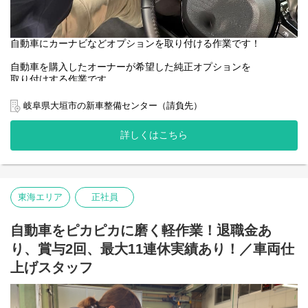
自動車にカーナビなどオプションを取り付ける作業です！
自動車を購入したオーナーが希望した純正オプションを
取り付けする作業です。
扱う製品は
岐阜県大垣市の新車整備センター（請負先）
・TVや音楽・道順を教えるナビゲーション
・煽り運転対策に繋がるドライブレコーダー
詳しくはこちら
・高速に乗る際使用する自動料金支払いシステム
・危険を察知してくれるコーナーセンサー等
で軽いですし、
作業手順通りに型にはめこむだけなので、
一度取り付け方を覚えてしまえば
東海エリア
正社員
作業自体はとっても簡単！
構内での車両の移動もお願いします◎
自動車をピカピカに磨く軽作業！退職金あ
立ちっぱなし、座りっぱなしという
り、賞与2回、最大11連休実績あり！／車両仕
こともなく適度に身体を動かして働けますよ。
上げスタッフ
★20～40代の女性、主婦さんが活躍中！
家事や子育てと両立しながら働いています！