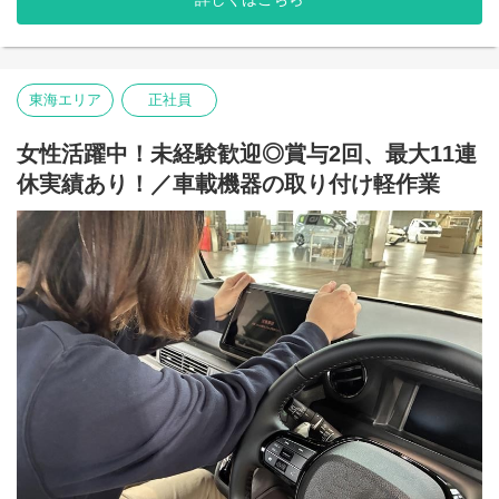
【具体的には】
・チェックシートの項目に沿って車のボディや内装にキズやシミ
がないか点検
・車体の拭き上げ業務
東海エリア
正社員
マンツーマンでのトレーニングを実施していますので
未経験からでも安心！
女性活躍中！未経験歓迎◎賞与2回、最大11連
未経験から始めたスタッフや女性も活躍中！
しっかりと指導しますので、まずはお気軽にご応募下さい
休実績あり！／車載機器の取り付け軽作業
＼自動車の知識はもちろんメカニック知識や技術は不問！／
知識経験は不要★細かいマニュアルがあるため安心！
未経験から始めたスタッフや当社では女性も活躍中！
また、綿密に生産計画が立てられている為、無駄な残業もありま
せん。
検査業務未経験の方でも、一から丁寧に指導致しますので
20代、30代、40代など幅広い世代が活躍中！
まずはお気軽にご応募下さい。