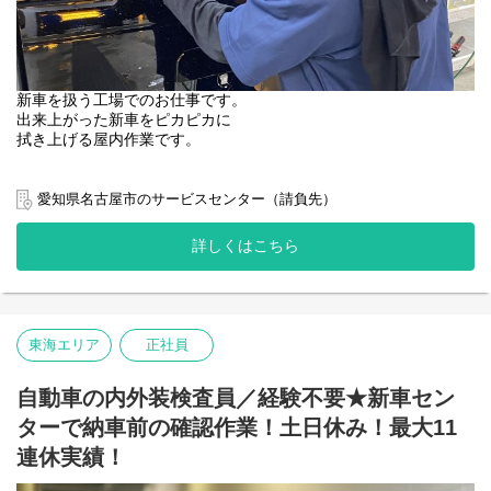
新車を扱う工場でのお仕事です。
出来上がった新車をピカピカに
拭き上げる屋内作業です。
【具体的には】
新車を洗車機に通した後、ボディに付いた水滴などを
愛知県名古屋市のサービスセンター（請負先）
布タオルで拭き上げる作業
詳しくはこちら
その他オプション部品の取付、コーティング作業等も行って頂く
こともあります。
工場だと汚れや匂いが気になる人が多いかもしれませんが、新車
を扱っているので綺麗な環境で働くことができます。
東海エリア
正社員
未経験の方や車の知識がない方でも問題ありません。
当社スタッフがしっかり指導致します。
自動車の内外装検査員／経験不要★新車セン
まずはお気軽にご応募下さい。
ターで納車前の確認作業！土日休み！最大11
連休実績！