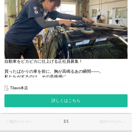
自動車の知識はもちろんメカニック知識や技術は不問！
自動車に関わる仕事の経験が
一切ない方でもメカニックの知識や技術を
ゼロから身に付けることができます。
工場で働きたい、
ものづくりの現場に興味がある、
将来的には自動車整備士に挑戦したい等
車に関わる仕事に少しでも関心があればOKです！
自動車をピカピカに仕上げる正社員募集！
DIYやモノ作りが好きな方大歓迎！完成した時『やりがい』を感じ
買ったばかりの車を前に、胸が高鳴るあの瞬間――。
るお仕事です。
私たちがするのは、その高揚感に
「やっぱり完成したときが嬉しい！」
“ピカピカの輝き”を添えること。
自動車を購入したお客様が注文した純正のパーツ。
あなたの仕事が、お客様の喜びをもっと大きくします。
Tilavo本店
お客様好みの車が完成した瞬間はやっぱり嬉しい！
直接お客様と関わることはありませんが
詳しくはこちら
納車されオーナーさんが喜んでドライブしている姿を想像したら
自動車の知識や専門技術・経験は不要◎
ワクワクしますよ！
DIYやものづくり、手元作業が好きな方には向いています！
仕事内容は
1/1
〈 前のページへ
次のページへ 〉
＊自動車の洗車・水分拭き取り
＊ポリッシャーでボディ磨き