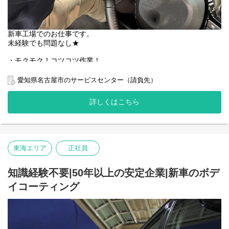
各種大手自動車メーカーとの
お取引で安定した業績を築いています。
新車工場でのお仕事です。
メイン１社のみのお取引先だけでなく、
未経験でも問題なし★
複数の大手自動車メーカー様に
信頼をいただいているのも
・モクモク！コツコツ作業！
盤石な経営基盤の要因です。
・接客や表に立つのが苦手な人にもぴったり
・基本一人作業がメイン
愛知県名古屋市のサービスセンター（請負先）
来年、再来年と新規工場・事業所拡大の
・適度なコミュニケーションでも大丈夫！
予定もあり、正社員を増員中です。
詳しくはこちら
直接お客様と関わることはありませんが、喜んでいる姿を想像し
たらワクワクしますよ。
まずはお気軽にご応募下さい。
【具体的なお仕事】
お客様好みの車を完成させるために、新車工場で各種パーツの部
東海エリア
正社員
品を取り付ける作業です。
始めはベテランスタッフとペアで作業するため、
知識経験不要|50年以上の安定企業|新車のボデ
まずはできることから一緒に行います。
イコーティング
作業手順通りに取付をしたり、型にはめ込む作業です。
普段何気なく見ていた車の裏側を知ることができるため、貴重な
経験でもあります。