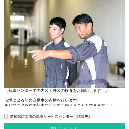
＼新車センターでの内装・外装の検査をお願いします！／
市場に出る前の自動車の点検を行います。
まだ世に出る前の新車にいち早く触れることもできますよ！
新車センターでの納車前点検で
愛知県碧南市の車両サービスセンター（請負先）
内外装を確認するお仕事です。
詳しくはこちら