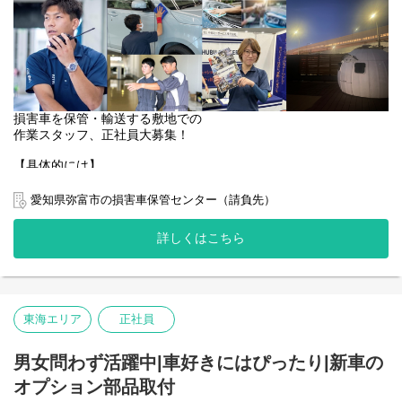
損害車を保管・輸送する敷地での
作業スタッフ、正社員大募集！
【具体的には】
・損害車両の損害箇所の写真を撮影
・損害箇所の養生除去作業
愛知県弥富市の損害車保管センター（請負先）
・チェックリストに沿った損害車両の査定
詳しくはこちら
国産車から外車まで様々な車がくることも、、
未経験の方でも覚えられるお仕事なので、
知識がなくても大丈夫です！
まずはお気軽にご応募ください。
東海エリア
正社員
男女問わず活躍中|車好きにはぴったり|新車の
オプション部品取付