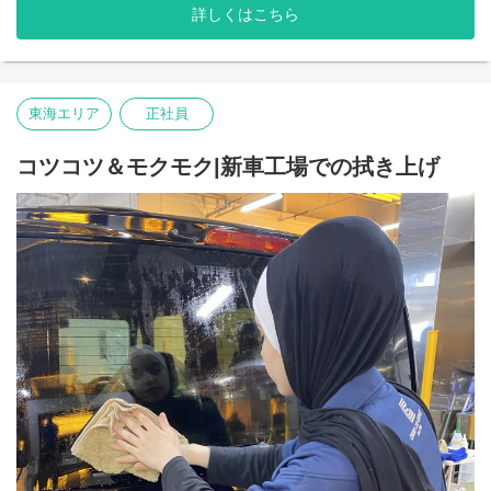
・構内車両移動
詳しくはこちら
私たちは普段何気なく乗っている車の備品を
新車の工場で取付るお仕事をしています。
この場所で知識や技術を身に付け、
東海エリア
正社員
自分・家族・友達の車もいじることができ、
参考になることがたくさんあります。
コツコツ＆モクモク|新車工場での拭き上げ
しっかりと指導しますので、まずはお気軽にご応募下さい。
中部カーサービスでは、
20～40代の女性、主婦さんが活躍中！
週休2日の土日休みなので、家事や
子育てと両立しながら働いています！