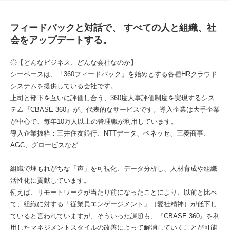
フィードバックと対話で、 すべての人と組織、社
会をアップデートする。
◎【どんなビジネス、どんな会社なのか】
シーベースは、「360フィードバック」を始めとする各種HRクラウド
システムを提供している会社です。
上司と部下を互いに評価し合う、360度人事評価制度を実現するシス
テム『CBASE 360』が、代表的なサービスです。導入企業は大手企業
が中心で、毎年10万人以上の管理職が利用しています。
導入企業抜粋：三井住友銀行、NTTデータ、ベネッセ、三菱商事、
AGC、グロービスなど
組織で埋もれがちな「声」を可視化、データ分析し、人材育成や組織
活性化に貢献しています。
例えば、リモートワークが当たり前になったことにより、以前と比べ
て、組織に対する「従業員エンゲージメント」（愛社精神）が低下し
ていると言われていますが、そういった課題も、『CBASE 360』を利
用したマネジメントスタイルの改善によって解消していくことが可能