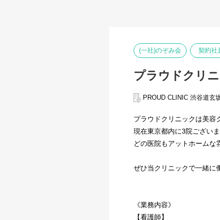
(一社)のぞみ会
契約社
プラウドクリニ
PROUD CLINIC 渋谷道玄
プラウドクリニックは美容
現在東京都内に3院ござい
どの医院もアットホームな
ぜひ当クリニックで一緒に
《業務内容》
【看護師】