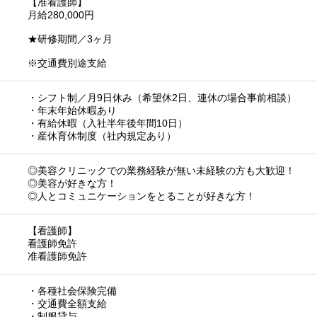
【准看護師】
月給280,000円
★研修期間／3ヶ月
※交通費別途支給
・シフト制／月9日休み（希望休2日、連休の場合事前相談）
・年末年始休暇あり
・有給休暇（入社半年後年間10日）
・産休育休制度（社内規定あり）
◎美容クリニックでの業務経験が無い未経験の方も大歓迎！
◎美容が好きな方！
◎人とコミュニケーションをとることが好きな方！
【看護師】
看護師免許
准看護師免許
・各種社会保険完備
・交通費全額支給
・制服貸与