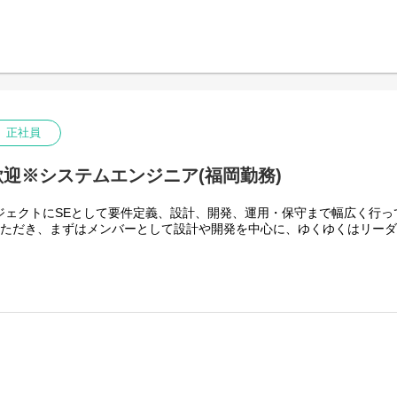
・エンドユーザーと近いところでプロジェクトに参加できるた
ながら、要件定義・設計・構築・保守を行っていただきます。
できます。
具体的には
・お客様のIT関連の問題や課題を解決するためのコンサルティ
・クレジット・銀行・他のシステム更改や保守作業
す。
・各種サーバ設計／構築／保守
【会社概要】
・ネットワーク環境およびクラウド環境の設計／構築／保守
ソルクシーズは金融系システム開発を中心に、幅広い業界に開発
等をインフラベンダーと協力して行っていただきます。
す。「デジタルトランスフォーメーションで日本のビジネスを
【ツール】
ステム開発だけでなくAI、RPA、FinTechといった領域にも注
正社員
JP1 / JobStar / Systemwalker / Amazon CloudWatch / Azure Mon
お客様の夢を実現するソリューション・カンパニーを目指し、I
として活動しています。
【環境】※担当プロジェクトにより異なります
迎※システムエンジニア(福岡勤務)
■ネットワーク：Cisco、BIG-IP
【エンジニアファーストな会社です！】
■サーバ：Windows、Linux
弊社は社員の9割がエンジニアのため、エンジニアの方が働きや
ジェクトにSEとして要件定義、設計、開発、運用・保守まで幅広く行っ
■仮想化：VMware、Hyper-V
す。 上司との距離が近く、困ったことや改善したいことがあれ
いただき、まずはメンバーとして設計や開発を中心に、ゆくゆくはリー
■クラウド：AWS、Azure
具体的には・・・
。
・社長がエンジニア出身
【プロジェクト例】
・役員の9割がエンジニア
・クレジット会社／信販会社向けの基幹システムのインフラ更改
・研修制度の充実(外部研修会社での研修、Solxyz Academy
・エンドユーザー向け Azure導入／保守
・資格取得制度の充実
設計、データベース設計、インターフェース設計、テスト設計)
・チームでの仕事が基本
【身につくスキル】
・最初はスキルレベルに応じたプロジェクトを担当
・オンプレ、クラウド等、様々なプロジェクトがあり、ご自身
・プロジェクトは本人の希望とスキルレベルを考慮し、相談ベ
幅広い経験を積むことができます。
ン
・アプリケーション技術者と協業する事で、多様なサービスを
※弊社は営業ではなく同じ部署の上長(エンジニア)がプロジェ
ゆるニーズに応えることができます。
・プロジェクトの変更希望等あれば相談も可能