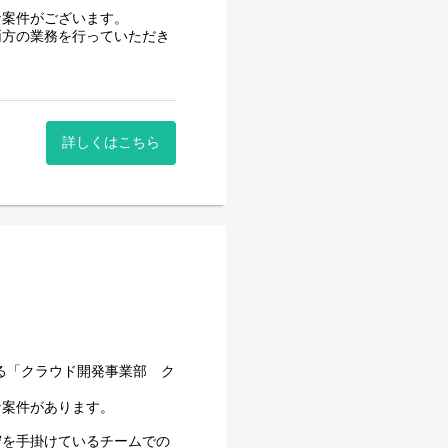
な案件がございます。
両方の業務を行っていただき
ン能力が身に付きます。
合会計、固定資産、人事給与機
詳しくはこちら
いる「クラウド開発事業部 ク
ン能力が身に付きます。
な案件があります。
々なプロジェクトをご経験いた
守を手掛けているチームでの