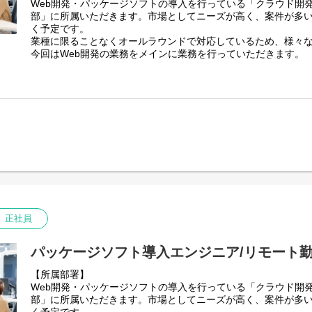
Web開発・パッケージソフトの導入を行っている「クラウド開発
・アクワイアリングシステム更改
部」に所属いただきます。市場としてニーズが高く、案件が多
・地方銀行向けバンキングアプリの開発／保守
く予定です。
・国内・海外送金システムの開発／保守
業種に限ることなくオールラウンドで対応しているため、様々
・金融機関向け認証/認可基盤サービス構築
今回はWeb開発の業務をメインに業務を行っていただきます。
・スマホアプリを用いた個人向け送金サービスの接続システムの
【業務内容】
【身につくスキル】
エンドユーザの業務内容、要件を把握し、案件開発作業を行っ
比較的規模の大きな開発案件に従事して頂くので、それに見合
業種は問わず、幅広いお客様の案件がございます。
ーチング、開発スキルを磨く事ができます。
具体的には
また昨今は従来のクレジット系システム開発の他、分散台帳技
1)提案
金サービス等のFinTech系ビジネスも手掛けているので、世の
2)要件定義
運営維持に貢献していると言う満足感を得る事もできるかと思
3)設計
4)導入・開発
5)保守・運用
【ツール】
GitHub / Gitlab / Slack / Teams / Redmine / Backlog 等
正社員
【開発環境】※担当プロジェクトにより異なります
・言語：C# / PHP / Python / Kotlin / COBOL 等
パッケージソフト導入エンジニア/リモート勤
・フレームワーク：Laravel /Flask
【所属部署】
・インフラ：AWS環境
Web開発・パッケージソフトの導入を行っている「クラウド開発
【プロジェクト例】
部」に所属いただきます。市場としてニーズが高く、案件が多
・自動車メーカーの営業支援管理システムの開発