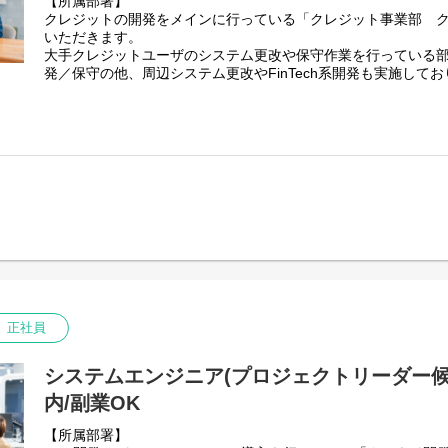
【所属部署】
クレジットの開発をメインに行っている「クレジット事業部 ク
いただきます。
大手クレジットユーザのシステム更改や保守作業を行っている
発／保守の他、周辺システム更改やFinTech系開発も実施して
【業務内容】
顧客と業務要件を調整した上で、システム要件定義や方式設計
ステム開発に携わっていただきます。
具体的には
1)要件定義
2)設計
3)開発
4)テスト
5)保守・運用
【ツール】
GitHub / Gitlab / Slack / Teams / Redmine / Backlog 等
正社員
【開発環境】※担当プロジェクトにより異なります
・言語：Java / C# / C++ / Ruby / PHP / Python / Swift / Objective
・フレームワーク：Spring / Play Framework / Laravel / Rails / Fla
システムエンジニア(プロジェクトリーダー候補
内/副業OK
【プロジェクト例】
・クレジット基幹システムの開発/保守
【所属部署】
・延滞債権回収システムの開発/保守