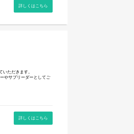
め、やりがいを感じることが
詳しくはこちら
ング経験を積んでいただけま
実績のある独立系SI企業で
導く」をビジョンに掲げ、シ
力しております。 私たちは、
itor / 等
Tを通じて最適解を導くプロ
すい環境を整えておりま
ていただきます。
ば相談しやすい環境です。
ダーやサブリーダーとしてご
/保守
、オンデマンド自己学習ツール)
の得意な分野を伸ばしつつ、
ースでプロジェクトにアサイ
詳しくはこちら
展開しながら、お客様のあら
クトにアサインします。