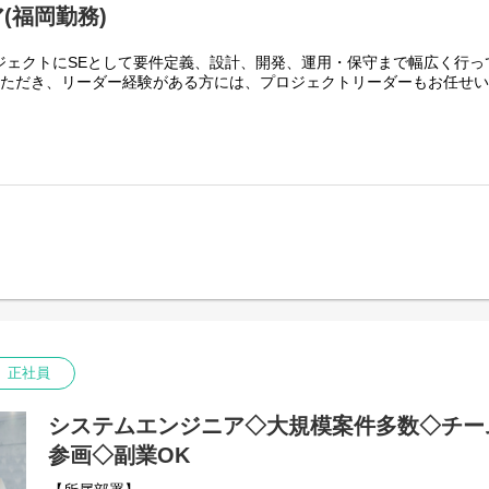
(福岡勤務)
ジェクトにSEとして要件定義、設計、開発、運用・保守まで幅広く行っ
いただき、リーダー経験がある方には、プロジェクトリーダーもお任せ
設計、データベース設計、インターフェース設計、テスト設計)
入金管理、売上管理、延滞管理）
テム
ム
正社員
システムエンジニア◇大規模案件多数◇チー
avaScript
FRM / Angular / Struts
参画◇副業OK
ack / Teams / Redmine