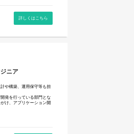
詳しくはこちら
ンジニア
ルが得られます。
得られます。
実装力が着実に身につきます。
設計や構築、運用保守等も担
も目指せる環境です。
守開発を行っている部門とな
手がけ、アプリケーション開
を行っている部署のため、様々な
（オンプレ／クラウド環境）
ていただける環境です。
、インフラベンダーと協力し