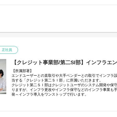
具体的には
■その他：Maven、Gradle、Redmine（案件による）
1)提案
【環境】※担当プロジェクトにより異なります
2)要件定義
■開発手法：ウォーターフォール中心
3)設計
■OS：Windows、Linux
4)開発
■クラウド：AWS、Azure（案件により）
5)保守・運用
■フロントエンド：Thymeleaf、Vue.js、JSP（案件による）
【ツール】
【プロジェクト例】
GitHub / Gitlab / Slack / Teams / Redmine / Backlog 等
・官公庁（国）向け 海外拠点会計システム Web化開発
【開発環境】※担当プロジェクトにより異なります
・官公庁（国）向け 国際業務管理システム マイグレーション
正社員
Salesforce：Apex、LWC 等
・全国自治体向け住民サービスシステムの保守・機能追加対応
Dynamics365：C# 等
【身につくスキル】
ServiceNow：JavaScript 等
【クレジット事業部/第二SI部】インフラエ
・要件定義から保守まで一気通貫で関われるため、幅広いスキ
【プロジェクト例】
・公共系特有のドキュメント管理や、厳格な品質管理スキルが
【所属部署】
・自動車メーカーの営業支援管理システム開発(Salesforce)
・Spring Bootを軸としたJavaによるWEB開発の設計力・
エンドユーザーとの直取引や大手ベンダーとの取引でインフラ
・信託銀行のIR配信サービスの開発(Salesforce)
・将来的にはプロジェクトリーダーやPMとしてのキャリアパス
当する「クレジット第二ＳＩ部」に所属いただきます。
・半導体メーカー向けのCRMシステム(Dynamics365)
クレジット第二ＳＩ部はクレジットユーザのシステム開発や保
・社内システム(ServiceNow)
りますが、インフラ更改やインフラ保守などのインフラ事業も
発～インフラ導入をワンストップで行います。
【身につくスキル】
・Salesforceをはじめとする様々なクラウド製品(Saas等)
【業務内容】
ことにチャレンジすることができます。
インフラエンジニアとして、エンドユーザーにおけるサーバー
・技術力が高いメンバーが多いため、自身の技術力をアップし
およびネットワーク環境のニーズのヒアリングから提案を行い