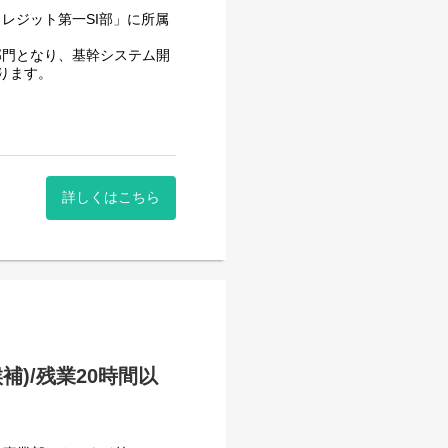
レジット第一SI部」に所属
部門となり、基幹システム開
おります。
を行い、ニーズに合わせたシ
詳しくはこちら
-C / Kotlin 等
sk / Flutter 等
)/残業20時間以