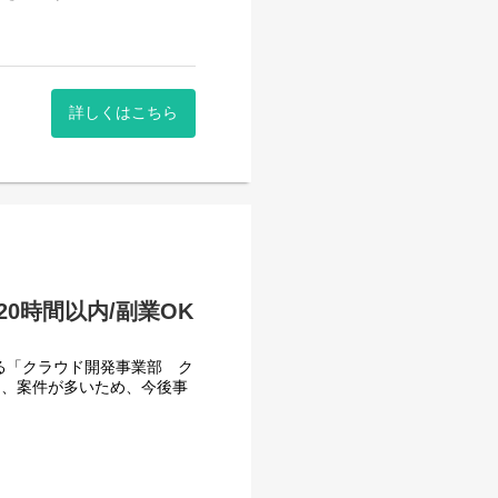
ラに直結した案件をご担当い
開発、テスト、保守までを幅
詳しくはこちら
でもご活躍いただけます。
環境です。
歓迎です。
計
0時間以内/副業OK
行っている「クラウド開発事業部 ク
く、案件が多いため、今後事
計を行い、ニーズに合わせた