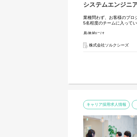
システムエンジニア
業種問わず、お客様のプロ
5名程度のチームに入って
具体的には
１）要件定義
２）設計(概要設計、基本
株式会社ソルクシーズ
３）仕様書作成
４）プログラミング
５）保守・運用
【案件例】
・信販会社基幹システム（
・銀行基幹システム
・銀行窓口渉外システム
・長距離電話契約管理シス
・電力会社基幹システム
・電力会社WEB照会システ
キャリア採用求人情報
【環境】
言語：Java / C# / Python / J
フレームワーク：Spring / INTAR
ツール：GitHub / Gitlab / Sl