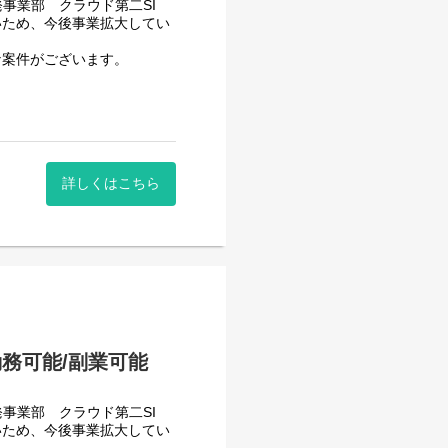
事業部 クラウド第二SI
いため、今後事業拡大してい
な案件がございます。
開発/保守
ていただきます。
ったマネジメントスキルやコ
術やスマホアプリを介した送
詳しくはこちら
中を支える金融系システムの
います。
務可能/副業可能
事業部 クラウド第二SI
いため、今後事業拡大してい