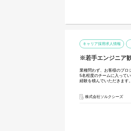
キャリア採用求人情報
※若手エンジニア歓
業種問わず、お客様のプロ
5名程度のチームに入って
経験を積んでいただきます
具体的には
１）要件定義
株式会社ソルクシーズ
２）設計(概要設計、基本
３）仕様書作成
４）プログラミング
５）保守・運用
【案件例】