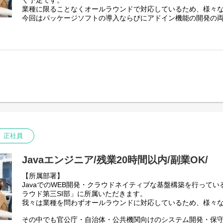
く予定です。
・公共法人向けの給付業務システムの開発
業種に限ることなくオールラウンドで対応しているため、様々
今回はパッケージソフトの導入ならびにアドイン機能の開発の
【身につくスキル】
ます。
・エンドユーザとの打ち合わせが多いため、コミュニケーショ
・プロジェクトリーダーの経験を積んでいただけます。
【業務内容】
エンドユーザの業務内容、要件を把握し、SuperStreamの統
能を導入していただきます。
具体的には
1)提案
2)要件定義
3)設計
4)導入・開発
5)保守・運用
【ツール/開発環境】
正社員
SuperStream / C#
【プロジェクト例】
Javaエンジニア/残業20時間以内/副業OK/
・乳製品メーカーのSuperStream保守・運用
・流通会社向けのSuperStream導入
【所属部署】
JavaでのWEB開発・クラウドネイティブな基盤構築を行って
【身につくスキル】
ラウド第三SI部」に所属いただきます。
・エンドユーザとの打ち合わせが多いため、コミュニケーショ
我々は業種を問わずオールラウンドに対応しているため、様々
・SuperStreamの専門的なスキルを身に付けることにより様
だけます。
その中でも官公庁・自治体・公共機関向けのシステム開発・保