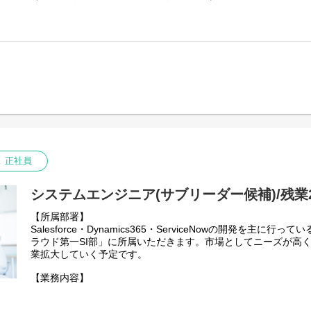
募集です。
住民サービスの向上や行政のデジタル化を支える、社会インフ
ただきます。
【業務内容】
Javaエンジニアとして、公共系システムの要件定義から設計、
広く担当していただきます。
プロジェクトの規模や経験に応じてメンバー・リーダーどちら
主体的に動くことが好きなエンジニアにとって、活躍しやすい
リーダー経験をお持ちの方は即リーダーポジションでの参画も
※官公庁以外の案件をお願いする場合もございます。
具体的には以下をご担当いただきます。
正社員
・官公庁・自治体向けシステムの要件定義／基本設計／詳細設
・Webアプリケーションの開発（Spring系が中心）
・REST APIの設計・実装
システムエンジニア(サブリーダー候補)/残業2
・既存システムのマイグレーション・機能改修
【所属部署】
・テスト仕様書の作成およびテスト実施
Salesforce・Dynamics365・ServiceNowの開発を主に
・保守・運用対応
ラウド第一SI部」に所属いただきます。市場としてニーズが高
【ツール・技術スタック】
業拡大していく予定です。
■言語：Java
【業務内容】
■フレームワーク：Spring Boot、Spring MVC
お客様と業務要件を調整した上で、システム要件定義や方式設
■DB：Oracle、PostgreSQL（案件による）
システム開発に携わっていただきます。
■バージョン管理：Git / GitHub / SVN（案件による）