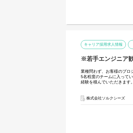
キャリア採用求人情報
※若手エンジニア歓
業種問わず、お客様のプロ
5名程度のチームに入って
経験を積んでいただきます
具体的には
１）要件定義
株式会社ソルクシーズ
２）設計(概要設計、基本
３）仕様書作成
４）プログラミング
５）保守・運用
【案件例】