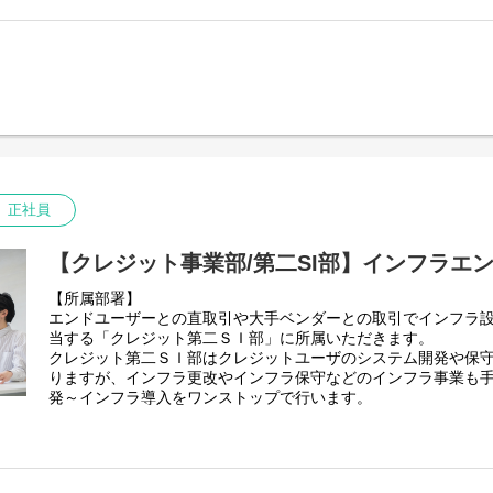
具体的には
■その他：Maven、Gradle、Redmine（案件による）
1)提案
【環境】※担当プロジェクトにより異なります
2)要件定義
■開発手法：ウォーターフォール中心
3)設計
■OS：Windows、Linux
4)開発
■クラウド：AWS、Azure（案件により）
5)保守・運用
■フロントエンド：Thymeleaf、Vue.js、JSP（案件による）
【ツール】
【プロジェクト例】
GitHub / Gitlab / Slack / Teams / Redmine / Backlog 等
・官公庁（国）向け 海外拠点会計システム Web化開発
【開発環境】※担当プロジェクトにより異なります
・官公庁（国）向け 国際業務管理システム マイグレーション
正社員
Salesforce：Apex、LWC 等
・全国自治体向け住民サービスシステムの保守・機能追加対応
Dynamics365：C# 等
【身につくスキル】
ServiceNow：JavaScript 等
【クレジット事業部/第二SI部】インフラエ
・要件定義から保守まで一気通貫で関われるため、幅広いスキ
【プロジェクト例】
・公共系特有のドキュメント管理や、厳格な品質管理スキルが
【所属部署】
・自動車メーカーの営業支援管理システム開発(Salesforce)
・Spring Bootを軸としたJavaによるWEB開発の設計力・
エンドユーザーとの直取引や大手ベンダーとの取引でインフラ
・信託銀行のIR配信サービスの開発(Salesforce)
・将来的にはプロジェクトリーダーやPMとしてのキャリアパス
当する「クレジット第二ＳＩ部」に所属いただきます。
・半導体メーカー向けのCRMシステム(Dynamics365)
クレジット第二ＳＩ部はクレジットユーザのシステム開発や保
・社内システム(ServiceNow)
りますが、インフラ更改やインフラ保守などのインフラ事業も
発～インフラ導入をワンストップで行います。
【身につくスキル】
・Salesforceをはじめとする様々なクラウド製品(Saas等)
【業務内容】
ことにチャレンジすることができます。
インフラエンジニアとして、エンドユーザーにおけるサーバー
・技術力が高いメンバーが多いため、自身の技術力をアップし
およびネットワーク環境のニーズのヒアリングから提案を行い