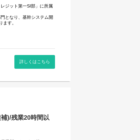
レジット第一SI部」に所属
部門となり、基幹システム開
おります。
を行い、ニーズに合わせたシ
詳しくはこちら
-C / Kotlin 等
sk / Flutter 等
)/残業20時間以