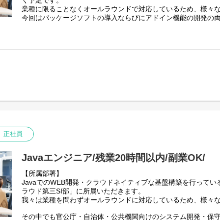
く予定です。
・公共法人向けの給付業務システムの開発
業種に限ることなくオールラウンドで対応しているため、様々
今回はパッケージソフトの導入ならびにアドイン機能の開発の
【身につくスキル】
ます。
・エンドユーザとの打ち合わせが多いため、コミュニケーショ
・プロジェクトリーダーの経験を積んでいただけます。
【業務内容】
エンドユーザの業務内容、要件を把握し、SuperStreamの統
能を導入していただきます。
具体的には
1)提案
2)要件定義
3)設計
4)導入・開発
5)保守・運用
【ツール/開発環境】
正社員
SuperStream / C#
【プロジェクト例】
Javaエンジニア/残業20時間以内/副業OK/
・乳製品メーカーのSuperStream保守・運用
・流通会社向けのSuperStream導入
【所属部署】
JavaでのWEB開発・クラウドネイティブな基盤構築を行って
【身につくスキル】
ラウド第三SI部」に所属いただきます。
・エンドユーザとの打ち合わせが多いため、コミュニケーショ
我々は業種を問わずオールラウンドに対応しているため、様々
・SuperStreamの専門的なスキルを身に付けることにより様
だけます。
その中でも官公庁・自治体・公共機関向けのシステム開発・保