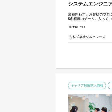
システムエンジニア
業種問わず、お客様のプロ
5名程度のチームに入って
具体的には
１）要件定義
２）設計(概要設計、基本
株式会社ソルクシーズ
３）仕様書作成
４）プログラミング
５）保守・運用
【案件例】
・信販会社基幹システム（
・銀行基幹システム
・銀行窓口渉外システム
・長距離電話契約管理シス
・電力会社基幹システム
・電力会社WEB照会システ
キャリア採用求人情報
【環境】
言語：Java / C# / Python / J
フレームワーク：Spring / INTAR
ツール：GitHub / Gitlab / Sl