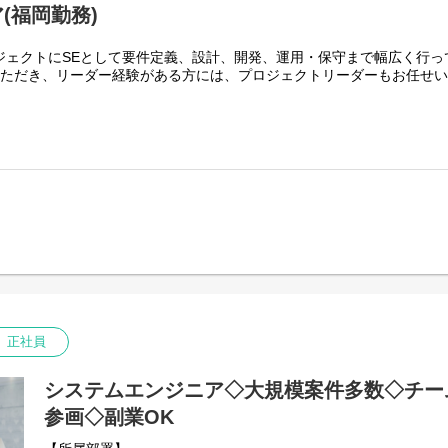
(福岡勤務)
ジェクトにSEとして要件定義、設計、開発、運用・保守まで幅広く行っ
いただき、リーダー経験がある方には、プロジェクトリーダーもお任せ
設計、データベース設計、インターフェース設計、テスト設計)
入金管理、売上管理、延滞管理）
テム
ム
正社員
システムエンジニア◇大規模案件多数◇チー
avaScript
FRM / Angular / Struts
参画◇副業OK
ack / Teams / Redmine