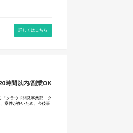
ラに直結した案件をご担当い
開発、テスト、保守までを幅
詳しくはこちら
でもご活躍いただけます。
環境です。
歓迎です。
計
0時間以内/副業OK
行っている「クラウド開発事業部 ク
く、案件が多いため、今後事
計を行い、ニーズに合わせた