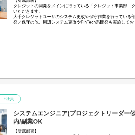
【所属部署】
クレジットの開発をメインに行っている「クレジット事業部 ク
いただきます。
大手クレジットユーザのシステム更改や保守作業を行っている
発／保守の他、周辺システム更改やFinTech系開発も実施して
【業務内容】
顧客と業務要件を調整した上で、システム要件定義や方式設計
ステム開発に携わっていただきます。
具体的には
1)要件定義
2)設計
3)開発
4)テスト
5)保守・運用
【ツール】
GitHub / Gitlab / Slack / Teams / Redmine / Backlog 等
正社員
【開発環境】※担当プロジェクトにより異なります
・言語：Java / C# / C++ / Ruby / PHP / Python / Swift / Objective
・フレームワーク：Spring / Play Framework / Laravel / Rails / Fla
システムエンジニア(プロジェクトリーダー候補
内/副業OK
【プロジェクト例】
・クレジット基幹システムの開発/保守
【所属部署】
・延滞債権回収システムの開発/保守