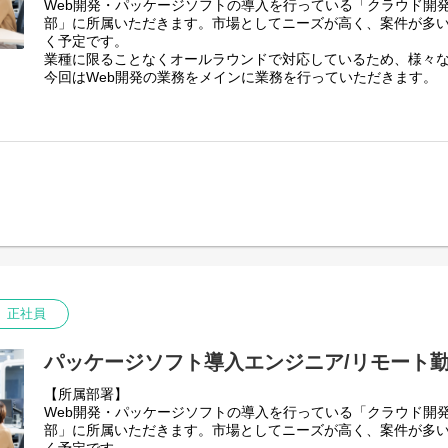
Web開発・パッケージソフトの導入を行っている「クラウド開発
・アクワイアリングシステム更改
部」に所属いただきます。市場としてニーズが高く、案件が多
・地方銀行向けバンキングアプリの開発／保守
く予定です。
・国内・海外送金システムの開発／保守
業種に限ることなくオールラウンドで対応しているため、様々
・金融機関向け認証/認可基盤サービス構築
今回はWeb開発の業務をメインに業務を行っていただきます。
・スマホアプリを用いた個人向け送金サービスの接続システムの
【業務内容】
【身につくスキル】
エンドユーザの業務内容、要件を把握し、案件開発作業を行っ
比較的規模の大きな開発案件に従事して頂くので、それに見合
業種は問わず、幅広いお客様の案件がございます。
ーチング、開発スキルを磨く事ができます。
具体的には
また昨今は従来のクレジット系システム開発の他、分散台帳技
1)提案
金サービス等のFinTech系ビジネスも手掛けているので、世の
2)要件定義
運営維持に貢献していると言う満足感を得る事もできるかと思
3)設計
4)導入・開発
5)保守・運用
【ツール】
GitHub / Gitlab / Slack / Teams / Redmine / Backlog 等
正社員
【開発環境】※担当プロジェクトにより異なります
・言語：C# / PHP / Python / Kotlin / COBOL 等
パッケージソフト導入エンジニア/リモート勤
・フレームワーク：Laravel /Flask
【所属部署】
・インフラ：AWS環境
Web開発・パッケージソフトの導入を行っている「クラウド開発
【プロジェクト例】
部」に所属いただきます。市場としてニーズが高く、案件が多
・自動車メーカーの営業支援管理システムの開発