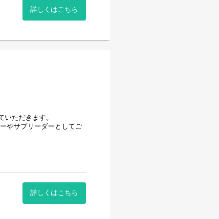
め、やりがいを感じることが
詳しくはこちら
ング経験を積んでいただけま
実績のある独立系SI企業で
導く」をビジョンに掲げ、シ
力しております。 私たちは、
itor / 等
Tを通じて最適解を導くプロ
すい環境を整えておりま
ていただきます。
ば相談しやすい環境です。
ダーやサブリーダーとしてご
/保守
、オンデマンド自己学習ツール)
の得意な分野を伸ばしつつ、
ースでプロジェクトにアサイ
詳しくはこちら
展開しながら、お客様のあら
クトにアサインします。