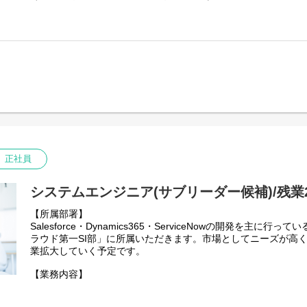
募集です。
住民サービスの向上や行政のデジタル化を支える、社会インフ
ただきます。
【業務内容】
Javaエンジニアとして、公共系システムの要件定義から設計、
広く担当していただきます。
プロジェクトの規模や経験に応じてメンバー・リーダーどちら
主体的に動くことが好きなエンジニアにとって、活躍しやすい
リーダー経験をお持ちの方は即リーダーポジションでの参画も
※官公庁以外の案件をお願いする場合もございます。
具体的には以下をご担当いただきます。
正社員
・官公庁・自治体向けシステムの要件定義／基本設計／詳細設
・Webアプリケーションの開発（Spring系が中心）
・REST APIの設計・実装
システムエンジニア(サブリーダー候補)/残業2
・既存システムのマイグレーション・機能改修
【所属部署】
・テスト仕様書の作成およびテスト実施
Salesforce・Dynamics365・ServiceNowの開発を主に
・保守・運用対応
ラウド第一SI部」に所属いただきます。市場としてニーズが高
【ツール・技術スタック】
業拡大していく予定です。
■言語：Java
【業務内容】
■フレームワーク：Spring Boot、Spring MVC
お客様と業務要件を調整した上で、システム要件定義や方式設
■DB：Oracle、PostgreSQL（案件による）
システム開発に携わっていただきます。
■バージョン管理：Git / GitHub / SVN（案件による）