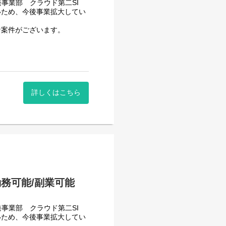
事業部 クラウド第二SI
いため、今後事業拡大してい
な案件がございます。
開発/保守
ていただきます。
ったマネジメントスキルやコ
術やスマホアプリを介した送
詳しくはこちら
中を支える金融系システムの
います。
務可能/副業可能
事業部 クラウド第二SI
いため、今後事業拡大してい