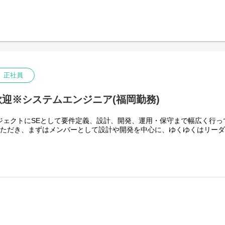
・エンドユーザーと近いところでプロジェクトに参加できるた
ながら、要件定義・設計・構築・保守を行っていただきます。
できます。
具体的には
・お客様のIT関連の問題や課題を解決するためのコンサルティ
・クレジット・銀行・他のシステム更改や保守作業
す。
・各種サーバ設計／構築／保守
【会社概要】
・ネットワーク環境およびクラウド環境の設計／構築／保守
ソルクシーズは金融系システム開発を中心に、幅広い業界に開発
等をインフラベンダーと協力して行っていただきます。
す。「デジタルトランスフォーメーションで日本のビジネスを
【ツール】
ステム開発だけでなくAI、RPA、FinTechといった領域にも注
正社員
JP1 / JobStar / Systemwalker / Amazon CloudWatch / Azure Mon
お客様の夢を実現するソリューション・カンパニーを目指し、I
として活動しています。
【環境】※担当プロジェクトにより異なります
迎※システムエンジニア(福岡勤務)
■ネットワーク：Cisco、BIG-IP
【エンジニアファーストな会社です！】
■サーバ：Windows、Linux
弊社は社員の9割がエンジニアのため、エンジニアの方が働きや
ジェクトにSEとして要件定義、設計、開発、運用・保守まで幅広く行っ
■仮想化：VMware、Hyper-V
す。 上司との距離が近く、困ったことや改善したいことがあれ
いただき、まずはメンバーとして設計や開発を中心に、ゆくゆくはリー
■クラウド：AWS、Azure
具体的には・・・
。
・社長がエンジニア出身
【プロジェクト例】
・役員の9割がエンジニア
・クレジット会社／信販会社向けの基幹システムのインフラ更改
・研修制度の充実(外部研修会社での研修、Solxyz Academy
・エンドユーザー向け Azure導入／保守
・資格取得制度の充実
設計、データベース設計、インターフェース設計、テスト設計)
・チームでの仕事が基本
【身につくスキル】
・最初はスキルレベルに応じたプロジェクトを担当
・オンプレ、クラウド等、様々なプロジェクトがあり、ご自身
・プロジェクトは本人の希望とスキルレベルを考慮し、相談ベ
幅広い経験を積むことができます。
ン
・アプリケーション技術者と協業する事で、多様なサービスを
※弊社は営業ではなく同じ部署の上長(エンジニア)がプロジェ
ゆるニーズに応えることができます。
・プロジェクトの変更希望等あれば相談も可能