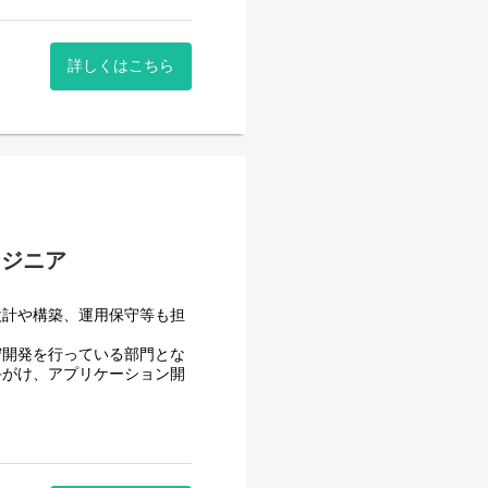
詳しくはこちら
ンジニア
ルが得られます。
得られます。
実装力が着実に身につきます。
設計や構築、運用保守等も担
も目指せる環境です。
守開発を行っている部門とな
手がけ、アプリケーション開
を行っている部署のため、様々な
（オンプレ／クラウド環境）
ていただける環境です。
、インフラベンダーと協力し