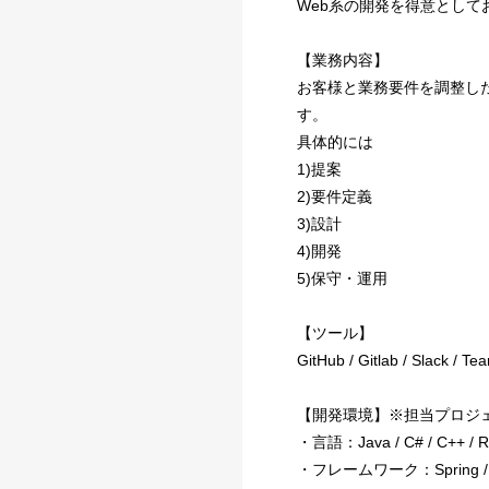
Web系の開発を得意とし
【業務内容】
お客様と業務要件を調整し
す。
具体的には
1)提案
2)要件定義
3)設計
4)開発
5)保守・運用
【ツール】
GitHub / Gitlab / Slack / T
【開発環境】※担当プロジ
・言語：Java / C# / C++ / Ruby
・フレームワーク：Spring / Play F