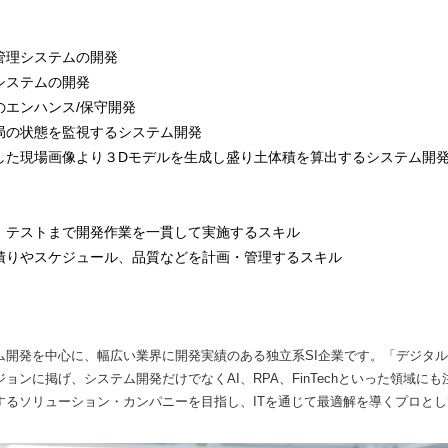
管理システムの開発
システムの開発
のエンハンス/保守開発
局の状態を監視するシステム開発
した現場画像より３Dモデルを生成し盛り土体積を算出するシステム開
、テストまで開発作業を一貫して実施するスキル
積りやスケジュール、品質などを計画・管理するスキル
ム開発を中心に、幅広い業界に開発実績のある独立系SI企業です。「デジタ
ョンに掲げ、システム開発だけでなくAI、RPA、FinTechといった領域に
するソリューション・カンパニーを目指し、ITを通じて最適解を導くプロと