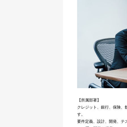
【所属部署】
クレジット、銀行、保険、
す。
要件定義、設計、開発、テ