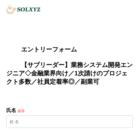
        エントリーフォーム
        【サブリーダー】業務システム開発エン
ジニア◇金融業界向け／1次請けのプロジェ
クト多数／社員定着率◎／副業可

氏名
必須