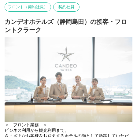
お客様が気持ちよく一日をスタートできるよう、
フロント（契約社員）
契約社員
笑顔のおもてなしをお願いします。
夜の時間帯は、翌日の朝食提供に向けた仕込み業務が中心です。
カンデオホテルズ（静岡島田）の接客・フロ
朝のシフト担当へスムーズに引き継げるよう、
ントクラーク
食材の準備や仕込み作業を行っていただきます。
調理マニュアルを完備しているため、
調理経験がない方も安心してスタートできます。
また、レストラン業務だけでなく、希望や適性に応じてフロント
業務
（チェックイン・チェックアウト対応、予約受付、顧客管理な
ど）にもチャレンジ可能。
ホテル運営全般を学ぶことが可能です。
さらに、将来的には客室販売価格の設定やプラン作成、売上管
理、受発注業務、
スタッフマネジメントなど、ホテル経営に関わる業務にも携わる
ことができます。
接客スキルだけでなく、ホテル運営や経営の知識まで身につく環
境で、
＜ フロント業務 ＞
自分らしいキャリアを築いていきませんか？
ビジネス利用から観光利用まで、
さまざまなお客様をお迎えするホテルの顔として活躍していただ