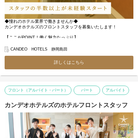
◆憧れのホテル業界で働きませんか◆
カンデオホテルズのフロントスタッフを募集いたします！
【ここがPOINT！働く魅力たっぷり】
・未経験でも安心の研修制度でしっかりサポート♪
・週休2日＆残業ほぼなしで無理なく続けられる
CANDEO HOTELS 静岡島田
・高級感あるホテルで接客スキルが身につく
・長期で腰を据えて働きたい方を積極採用中！
詳しくはこちら
【具体的なお仕事内容】
・ フロントでのチェックイン・チェックアウト対応
・ 周辺エリアの観光案内やアクセス案内
・ 電話対応やネット予約受付、顧客情報の管理
フロント（アルバイト・パート）
パート
アルバイト
・ 清掃後の客室の最終チェック・備品確認など
業務はチームで分担しながら進めるので、
カンデオホテルズのホテルフロントスタッフ
一人で抱え込む心配はありません◎
最初は先輩スタッフのサポートを受けながら、
少しずつ業務に慣れていけます♪
【働く環境】