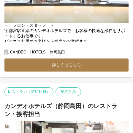
ホテル運営に関わるさまざまな業務を経験することも可能です。
さらに、「もっと成長したい」「ホテルの運営について学びた
い」という方には、
客室プランの企画や受発注業務、売上管理、
＜ フロントスタッフ ＞
スタッフ育成のサポートなどに携わるチャンスもあります。
宇都宮駅直結のカンデオホテルズで、お客様の快適な滞在をサポ
接客スキルだけでなく、ホテル運営の知識も身につけながら、
ートするお仕事です。
自分らしい成長を目指せる環境です。
ビジネス利用のお客様から観光のお客様まで、
幅広いお客様との出会いがあるため、接客スキルも自然と身につ
きます。
CANDEO HOTELS 静岡島田
＊チェックイン、チェックアウト対応
詳しくはこちら
＊予約受付、電話対応
＊お客様情報の管理
＊近隣施設や観光スポットのご案内
＊客室清掃後のお部屋チェック
＊その他フロント業務全般
レストラン（契約社員）
契約社員
＜ ホテル運営を幅広く学べる ＞
フロント業務だけでなく、レストランサービスや朝食準備など、
カンデオホテルズ（静岡島田）のレストラ
ホテル運営に関わる業務も経験できます。
ン・接客担当
ホテルの仕事を幅広く学びたい方にもぴったりの環境です。
＜ ホテル経営の知識にも触れられる ＞
ご本人の希望や成長に合わせて、