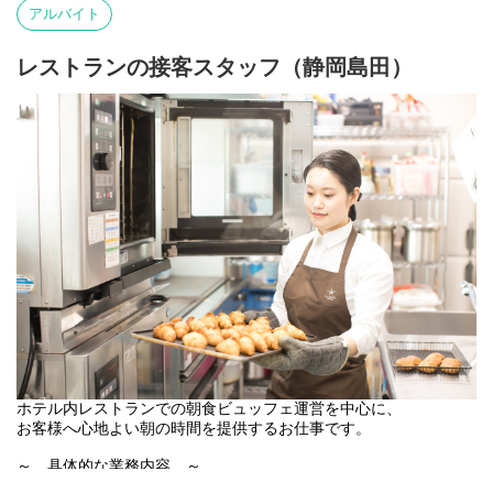
・御電話での予約受付顧客管理
アルバイト
・客室清掃後のお部屋のチェック など
…Ｘ…Ｘ…Ｘ…Ｘ…Ｘ…Ｘ…Ｘ…Ｘ…Ｘ
レストランの接客スタッフ（静岡島田）
魅力１：マネジメントオブザイヤー大賞受賞歴あり！
魅力２：完全人柄重視！職歴・経験一切不問！
魅力３：一流の接客スキルをイチから学べる！
魅力４：昇給・賞与/従業員割引・満室賞与もあり！
…Ｘ…Ｘ…Ｘ…Ｘ…Ｘ…Ｘ…Ｘ…Ｘ…Ｘ
【カンデオホテルズ島田について】
東名吉田IC目の前の“4つ星ホテル”。
中でも、富士山を一望できる露天風呂は
非日常が体験できると大人気！
観光目的だけでなく、
ビジネス利用のお客様も多く、
多種多様なゲストの方がいらっしゃいます♪
ホテル内レストランでの朝食ビュッフェ運営を中心に、
お客様へ心地よい朝の時間を提供するお仕事です。
～ 具体的な業務内容 ～
●朝食ビュッフェ会場の準備