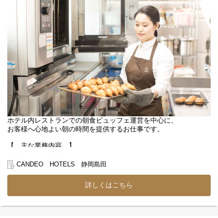
ホテル運営を支えるさまざまな業務にも携わることができます。
例えば…
＊お部屋の料金設定や宿泊プランづくり
＊備品などの発注業務
＊館内設備の管理
＊売上管理のサポート
＊スタッフ育成やチームづくり など
日々の業務を通じて、接客だけではないホテル運営の面白さや、
経営視点も自然と学ぶことが可能です。
ホテル内レストランでの朝食ビュッフェ運営を中心に、
お客様へ心地よい朝の時間を提供するお仕事です。
【 主な業務内容 】
■朝食ビュッフェ会場の準備
■朝食会場での接客対応
CANDEO HOTELS 静岡島田
■料理の補充・提供
■食器の片付け
詳しくはこちら
■翌日の朝食仕込み
朝の時間帯は、ビュッフェ料理の準備やフロアでの接客、
料理の補充、片付けなどを担当していただきます。