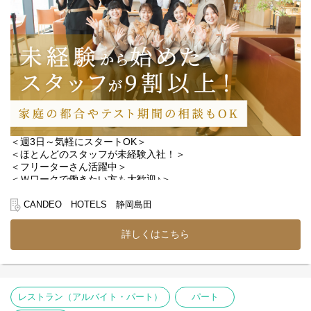
利用されるお客様は日本人の方が多いので
英語が話せなくても問題ありません◎
観光や出張など、さまざまなお客様と関われるので、
接客の幅を広げたい方にも最適◎
高級感あふれるインテリアと清潔感が魅力のホテル！
落ち着いた空間の中で、丁寧な接客を大切にしながら、
長期でキャリアを築いていける職場です♪
＜週3日～気軽にスタートOK＞
＜ほとんどのスタッフが未経験入社！＞
＜フリーターさん活躍中＞
＜Ｗワークで働きたい方も大歓迎♪＞
【具体的な業務】
CANDEO HOTELS 静岡島田
◆チェックイン・チェックアウト対応
◆近隣地域の観光案内
詳しくはこちら
◆電話での予約受付顧客管理
◆客室清掃後のお部屋チェック など
【具体的な業務】
・お客様のチェックイン、チェックアウト
レストラン（アルバイト・パート）
パート
・近隣地域の観光案内などの業務全般