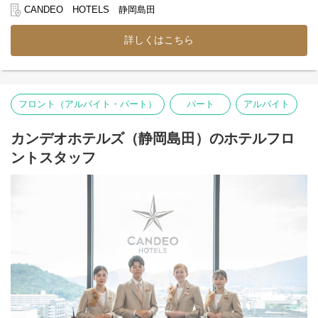
●朝食会場での接客対応
CANDEO HOTELS 静岡島田
●料理の補充・提供
●食器の片付け
詳しくはこちら
●翌日の朝食仕込み
朝の時間帯は、ビュッフェ料理の準備やフロアでの接客、
料理の補充、片付けなどを担当していただきます。
お客様が気持ちよく一日をスタートできるよう、
フロント（アルバイト・パート）
パート
アルバイト
笑顔のおもてなしをお願いします。
夜の時間帯は、翌日の朝食提供に向けた仕込み業務が中心です。
カンデオホテルズ（静岡島田）のホテルフロ
朝のシフト担当へスムーズに引き継げるよう、
ントスタッフ
食材の準備や仕込み作業を行います。
調理マニュアルを完備しているため、
未経験の方も安心してスタートできます。
また、簡単な業務からお任せするので、
ホテル勤務や飲食店勤務が初めてという方も大歓迎！
先輩のサポートのもと、少しずつできることを増やしていきまし
ょう。
【 ホテルのお仕事を幅広く経験できる 】
レストラン業務だけでなく、希望や適性に応じて
フロントでのチェックイン・チェックアウト対応や予約受付な
ど、