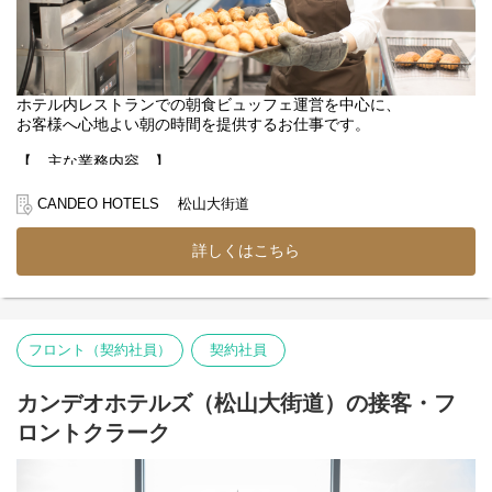
日々の業務を通じて、接客だけではないホテル運営の面白さや、
経営視点も自然と学ぶことが可能です。
ホテル内レストランでの朝食ビュッフェ運営を中心に、
お客様へ心地よい朝の時間を提供するお仕事です。
【 主な業務内容 】
■朝食ビュッフェ会場の準備
■朝食会場での接客対応
CANDEO HOTELS 松山大街道
■料理の補充・提供
■食器の片付け
詳しくはこちら
■翌日の朝食仕込み
朝の時間帯は、ビュッフェ料理の準備やフロアでの接客、
料理の補充、片付けなどを担当していただきます。
お客様が気持ちよく一日をスタートできるよう、
フロント（契約社員）
契約社員
笑顔のおもてなしをお願いします。
夜の時間帯は、翌日の朝食提供に向けた仕込み業務が中心です。
カンデオホテルズ（松山大街道）の接客・フ
朝のシフト担当へスムーズに引き継げるよう、
ロントクラーク
食材の準備や仕込み作業を行っていただきます。
調理マニュアルを完備しているため、
調理経験がない方も安心してスタートできます。