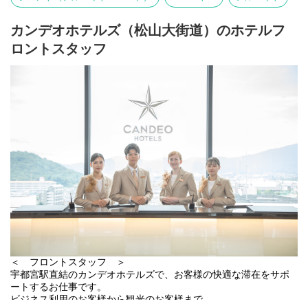
笑顔のおもてなしをお願いします。
予約状況の確認、清掃指示書の作成
11:00｜チェックアウト対応
夜の時間帯は、翌日の朝食提供に向けた仕込み業務が中心です。
カンデオホテルズ（松山大街道）のホテルフ
精算・鍵の回収・お荷物の預かり
朝のシフト担当へスムーズに引き継げるよう、
ロントスタッフ
12:00｜お昼休憩
食材の準備や仕込み作業を行います。
13:00｜お部屋の最終チェック
調理マニュアルを完備しているため、
清掃後のお部屋をチェックリストに沿って確認
未経験の方も安心してスタートできます。
15:00｜チェックイン開始
また、簡単な業務からお任せするので、
本日のお客様をお出迎え
ホテル勤務や飲食店勤務が初めてという方も大歓迎！
（お部屋・館内のご案内・精算）
先輩のサポートのもと、少しずつできることを増やしていきまし
17:00｜退勤
ょう。
遅番スタッフへ引き継ぎを行い、業務終了！
【 ホテルのお仕事を幅広く経験できる 】
【フロントスタッフの1日（夜勤例）】
レストラン業務だけでなく、希望や適性に応じて
23:00｜出勤・引き継ぎ
フロントでのチェックイン・チェックアウト対応や予約受付な
23:30｜在庫管理、システム更新
ど、
その日にチェックインしたお客様の
ホテル運営に関わるさまざまな業務を経験することも可能です。
顧客管理を行うためのシステム更新
05:00｜お客様対応とPC業務など
さらに、「もっと成長したい」「ホテルの運営について学びた
お客様からの問い合わせ対応（ない場合もあり）
い」という方には、
他、口コミサイトへの返信、各種旅行サイトの更新など
客室プランの企画や受発注業務、売上管理、
08:00｜退勤
＜ フロントスタッフ ＞
スタッフ育成のサポートなどに携わるチャンスもあります。
日勤スタッフへ引き継ぎを行い、業務終了！
宇都宮駅直結のカンデオホテルズで、お客様の快適な滞在をサポ
接客スキルだけでなく、ホテル運営の知識も身につけながら、
ートするお仕事です。
自分らしい成長を目指せる環境です。
【働く環境】
ビジネス利用のお客様から観光のお客様まで、
利用されるお客様は日本人の方が多いので