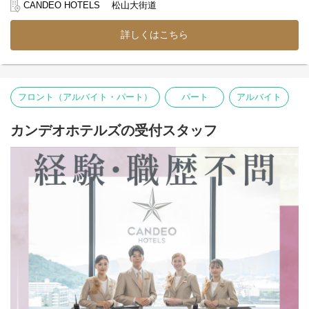
意見を出し合えるから、人間関係のストレスもゼロ♪
CANDEO HOTELS 松山大街道
一人で抱え込ませない、チーム全員で支え合う社風が
詳しくはこちら
根付いているので安心です◎
◆ホテル業界に興味がある方必見◆
カンデオホテルズのフロントスタッフとして
ホテルの「顔」として働いてみませんか？
フロント（アルバイト・パート）
パート
アルバイト
【フロント業務】
＊チェックイン?アウト対応
カンデオホテルズの受付スタッフ
＊予約管理システム操作
※PCでの簡単なデータ入力
＊電話対応
＊観光案内対応
【バックオフィス業務】
＊客室点検・備品管理
【その他】
お客様からのお問い合わせ対応など
業務はチームで分担しながら進めるので、
一人で抱え込む心配はありません◎
最初は先輩スタッフのサポートを受けながら、