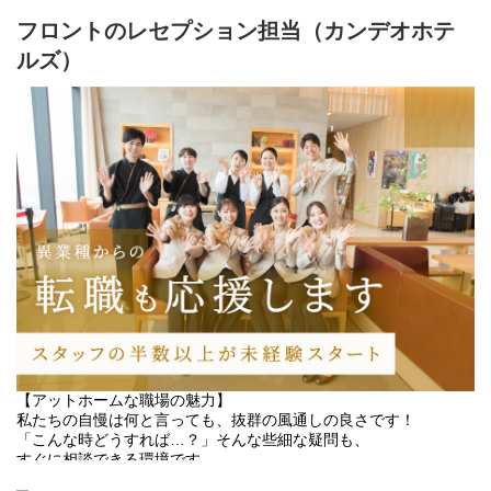
マニュアルに沿って進められる作業も多く、
フロントのレセプション担当（カンデオホテ
少しずつ覚えていける環境です◎
ルズ）
【働く環境】
利用されるお客様は日本人の方が多いので
英語が話せなくても問題ありません◎
観光や出張など、さまざまなお客様と関われるので、
接客の幅を広げたい方にも最適◎
高級感あふれるインテリアと清潔感が魅力のホテル！
落ち着いた空間の中で、丁寧な接客を大切にしながら、
地元松山を離れず、四つ星ホテルで働きたい！そんな方大歓迎！
転勤もないので腰を据えて働けます。
【アットホームな職場の魅力】
私たちの自慢は何と言っても、抜群の風通しの良さです！
「こんな時どうすれば…？」そんな些細な疑問も、
すぐに相談できる環境です。
年次や社歴・雇用形態など、若手もベテランも関係なく、