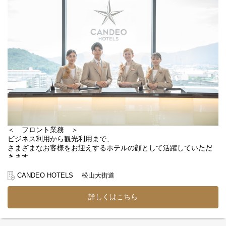
また、レストラン業務だけでなく、希望や適性に応じてフロント
業務
（チェックイン・チェックアウト対応、予約受付、顧客管理な
ど）にもチャレンジ可能。
ホテル運営全般を学ぶことが可能です。
さらに、将来的には客室販売価格の設定やプラン作成、売上管
理、受発注業務、
スタッフマネジメントなど、ホテル経営に関わる業務にも携わる
ことができます。
接客スキルだけでなく、ホテル運営や経営の知識まで身につく環
境で、
＜ フロント業務 ＞
自分らしいキャリアを築いていきませんか？
ビジネス利用から観光利用まで、
さまざまなお客様をお迎えするホテルの顔として活躍していただ
きます。
お客様に快適な滞在時間を提供するための
接客・運営業務をお任せします。
CANDEO HOTELS 松山大街道
＊お客様のチェックイン、チェックアウト対応
詳しくはこちら
＊予約受付および顧客管理
＊電話対応
＊近隣エリアの観光案内