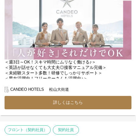
【働く環境】
利用されるお客様は日本人の方が多いので
英語が話せなくても問題ありません◎
観光や出張など、さまざまなお客様と関われるので、
接客の幅を広げたい方にも最適◎
高級感あふれるインテリアと清潔感が魅力のホテル！
落ち着いた空間の中で、丁寧な接客を大切にしながら、
地元松山を離れず、四つ星ホテルで働きたい！そんな方大歓迎！
転勤もないので腰を据えて働けます。
＜週3日～OK！スキマ時間にムリなく働ける♪＞
＜英語が話せなくても大丈夫◎接客マニュアル完備＞
＜未経験スタート多数！研修でしっかりサポート＞
＜男女活躍中！フリーターさんも活躍中♪＞
＜副業・Wワーク歓迎！自由度の高いシフト制＞
CANDEO HOTELS 松山大街道
【具体的なお仕事】
◆ チェックイン・チェックアウトの受付対応
詳しくはこちら
◆ 観光地・周辺スポットのご案内
◆ 電話での予約受付・顧客情報の管理
◆ 客室清掃後のお部屋チェック、備品確認 など
接客やホテルのお仕事が初めての方でも、
フロント（契約社員）
契約社員
先輩スタッフが丁寧に教えるので安心♪