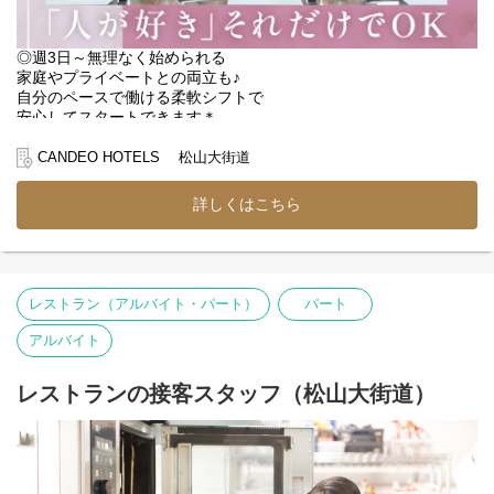
少しずつ業務に慣れていけます♪
▼1日の仕事の流れをご紹介
◎週3日～無理なく始められる
【フロントスタッフの1日（日勤例）】
家庭やプライベートとの両立も♪
08:00｜出勤・引き継ぎ
自分のペースで働ける柔軟シフトで
09:00｜チェックイン事前準備
安心してスタートできます＊
予約状況の確認、清掃指示書の作成
11:00｜チェックアウト対応
接客マニュアルも充実しているので
CANDEO HOTELS 松山大街道
精算・鍵の回収・お荷物の預かり
一つずつ覚えていける環境です＊
12:00｜お昼休憩
詳しくはこちら
13:00｜お部屋の最終チェック
◎フリーターさん活躍中
清掃後のお部屋をチェックリストに沿って確認
◎副業・WワークもOK♪
15:00｜チェックイン開始
スキマ時間を有効活用したい方も、
本日のお客様をお出迎え
がっつりシフトに入りたい方も歓迎！
（お部屋・館内のご案内・精算）
レストラン（アルバイト・パート）
パート
◎アルバイト・パートさんにも賞与あり！
17:00｜退勤
しっかり稼げるお仕事です！
遅番スタッフへ引き継ぎを行い、業務終了！
アルバイト
【困った時はお互い様♪】
【フロントスタッフの1日（夜勤例）】
そんな温かな文化こそが当社の誇れる自慢です！
23:00｜出勤・引き継ぎ
レストランの接客スタッフ（松山大街道）
業務は常にチーム制なので、「こんな時どうしよう。。」
23:30｜在庫管理、システム更新
そんな些細な不安も、すぐ共有し合える環境です◎
その日にチェックインしたお客様の
顧客管理を行うためのシステム更新
＊【主なお仕事はコチラ】＊
05:00｜お客様対応とPC業務など
◆ホテル業界に興味がある方必見◆
お客様からの問い合わせ対応（ない場合もあり）