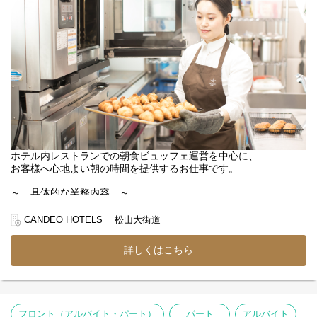
カンデオホテルズのフロントスタッフとして
他、口コミサイトへの返信、各種旅行サイトの更新など
ホテルの「顔」として働いてみませんか？
08:00｜退勤
日勤スタッフへ引き継ぎを行い、業務終了！
【フロント業務】
＊チェックイン?アウト対応
【働く環境】
＊予約管理システム操作
利用されるお客様は日本人の方が多いので
※PCでの簡単なデータ入力
英語が話せなくても問題ありません◎
＊電話対応
観光や出張など、さまざまなお客様と関われるので、
＊観光案内対応
接客の幅を広げたい方にも最適◎
【バックオフィス業務】
高級感あふれるインテリアと清潔感が魅力のホテル！
＊客室点検・備品管理
落ち着いた空間の中で、丁寧な接客を大切にしながら、
ホテル内レストランでの朝食ビュッフェ運営を中心に、
地元松山を離れず、四つ星ホテルで働きたい！そんな方大歓迎！
【その他】
お客様へ心地よい朝の時間を提供するお仕事です。
転勤もないので腰を据えて働けます。
お客様からのお問い合わせ対応など
～ 具体的な業務内容 ～
業務はチームで分担しながら進めるので、
●朝食ビュッフェ会場の準備
一人で抱え込む心配はありません◎
●朝食会場での接客対応
CANDEO HOTELS 松山大街道
●料理の補充・提供
最初は先輩スタッフのサポートを受けながら、
●食器の片付け
詳しくはこちら
少しずつ業務に慣れていけます♪
●翌日の朝食仕込み
▼1日の仕事の流れをご紹介
朝の時間帯は、ビュッフェ料理の準備やフロアでの接客、
【フロントスタッフの1日（日勤例）】
料理の補充、片付けなどを担当していただきます。
08:00｜出勤・引き継ぎ
お客様が気持ちよく一日をスタートできるよう、
フロント（アルバイト・パート）
パート
アルバイト
09:00｜チェックイン事前準備