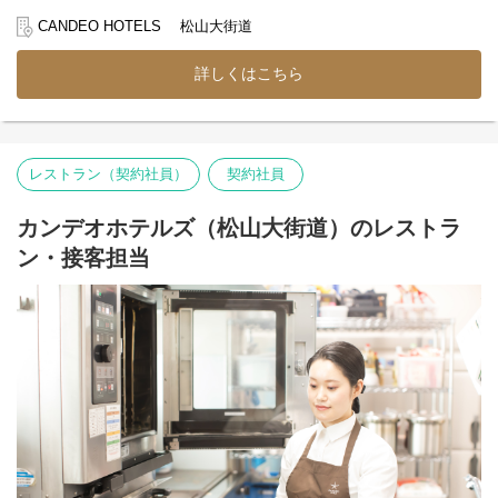
幅広いお客様との出会いがあるため、接客スキルも自然と身につ
英語が話せなくても問題ありません◎
きます。
CANDEO HOTELS 松山大街道
観光や出張など、さまざまなお客様と関われるので、
接客の幅を広げたい方にも最適◎
＊チェックイン、チェックアウト対応
詳しくはこちら
＊予約受付、電話対応
高級感あふれるインテリアと清潔感が魅力のホテル！
＊お客様情報の管理
落ち着いた空間の中で、丁寧な接客を大切にしながら、
＊近隣施設や観光スポットのご案内
地元松山を離れず、四つ星ホテルで働きたい！そんな方大歓迎！
＊客室清掃後のお部屋チェック
転勤もないので腰を据えて働けます。
＊その他フロント業務全般
レストラン（契約社員）
契約社員
＜ ホテル運営を幅広く学べる ＞
フロント業務だけでなく、レストランサービスや朝食準備など、
カンデオホテルズ（松山大街道）のレストラ
ホテル運営に関わる業務も経験できます。
ン・接客担当
ホテルの仕事を幅広く学びたい方にもぴったりの環境です。
＜ ホテル経営の知識にも触れられる ＞
ご本人の希望や成長に合わせて、
ホテル運営を支えるさまざまな業務にも携わることができます。
例えば…
＊お部屋の料金設定や宿泊プランづくり
＊備品などの発注業務
＊館内設備の管理
＊売上管理のサポート
＊スタッフ育成やチームづくり など