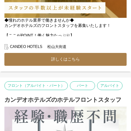
◆憧れのホテル業界で働きませんか◆
カンデオホテルズのフロントスタッフを募集いたします！
【ここがPOINT！働く魅力たっぷり】
・未経験でも安心の研修制度でしっかりサポート♪
・週休2日＆残業ほぼなしで無理なく続けられる
CANDEO HOTELS 松山大街道
・高級感あるホテルで接客スキルが身につく
・長期で腰を据えて働きたい方を積極採用中！
詳しくはこちら
・英語が話せなくてもOK！
【具体的なお仕事内容】
＊ フロントでのチェックイン・チェックアウト対応
＊ 周辺エリアの観光案内やアクセス案内
フロント（アルバイト・パート）
パート
アルバイト
＊ 電話対応やネット予約受付、顧客情報の管理
＊ 清掃後の客室の最終チェック・備品確認など
カンデオホテルズのホテルフロントスタッフ
業務はチームで分担しながら進めるので、
一人で抱え込む心配はありません◎
最初は先輩スタッフのサポートを受けながら、
少しずつ業務に慣れていけます♪