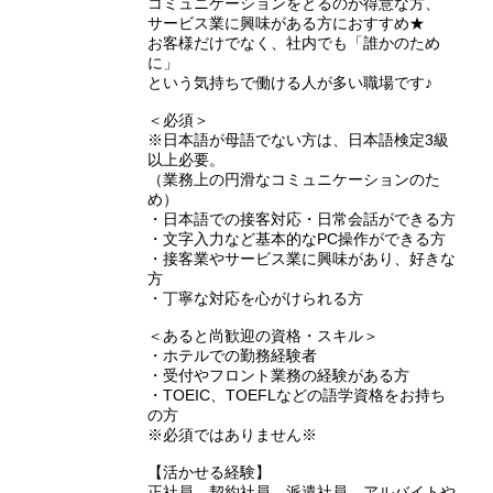
コミュニケーションをとるのが得意な方、
サービス業に興味がある方におすすめ★
お客様だけでなく、社内でも「誰かのため
に」
という気持ちで働ける人が多い職場です♪
＜必須＞
※日本語が母語でない方は、日本語検定3級
以上必要。
（業務上の円滑なコミュニケーションのた
め）
・日本語での接客対応・日常会話ができる方
・文字入力など基本的なPC操作ができる方
・接客業やサービス業に興味があり、好きな
方
・丁寧な対応を心がけられる方
＜あると尚歓迎の資格・スキル＞
・ホテルでの勤務経験者
・受付やフロント業務の経験がある方
・TOEIC、TOEFLなどの語学資格をお持ち
の方
※必須ではありません※
【活かせる経験】
正社員、契約社員、派遣社員、アルバイトや