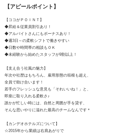
【アピールポイント】
【ココがＰＯＩＮＴ】
◆昇給＆従業員割引あり！
◆アルバイトさんにもボーナスあり！
◆週3日～の柔軟シフトで働きやすい
◆日数や時間帯の相談もＯＫ
◆未経験から始めたスタッフが9割以上！
【支え合う社風の魅力】
年次や社歴はもちろん、雇用形態の垣根も超え、
全員で助け合います！
若手のフレッシュな意見も「それいいね！」と、
即座に取り入れる柔軟さ♪
誰かが忙しい時には、自然と周囲が手を貸す、
そんな思いやりに溢れた最高のチームなんです＊
【カンデオホテルズについて】
☆2015年から業績は右肩あがりで