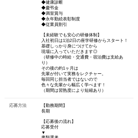
◆健康診断
◆慶弔金
◆満室賞与
◆永年勤続表彰制度
◆従業員割引
【未経験でも安心の研修体制】
入社初日は1泊2日の座学研修からスタート！
基礎しっかり身につけてから
現場に入っていただきます◎
（研修中の時給・交通費・宿泊費は支給あ
り）
その後の約1ヶ月は
先輩が付いて実務をレクチャー。
毎回同じ担当者ではないので
色々な先輩から幅広く学べます！
（期間は習熟度により短縮あり）
応募方法
【勤務期間】
長期
【応募後の流れ】
応募受付
▼
書類選考