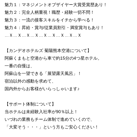
魅力１：マネジメントオブザイヤー大賞受賞歴あり！
魅力２：完全人柄重視！職歴・経験一切不問！
魅力３：一流の接客スキルをイチから学べる！
魅力４：昇給・賞与/従業員割引・満室賞与もあり！
…Ｘ…Ｘ…Ｘ…Ｘ…Ｘ…Ｘ…Ｘ…Ｘ…Ｘ
【カンデオホテルズ 菊陽熊本空港について】
阿蘇くまもと空港から車で約15分の4つ星ホテル。
一番の自慢は、
阿蘇山を一望できる「展望露天風呂」！
宿泊以外の感動を求めて、
国内外からお客様がいらっしゃいます♪
【サポート体制について】
当ホテルは未経験入社率が90％以上！
いづれの業務もチーム体制で進めていくので、
「大変そう・・・」という方もご安心ください！