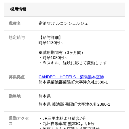
採用情報
職種名
宿泊/ホテルコンシェルジュ
想定給与
【給与詳細】
時給1130円～
※試用期間有（3ヶ月間）
・時給1080円～
・※スキル、経験に応じて変動します
募集拠点
CANDEO HOTELS 菊陽熊本空港
熊本県菊池郡菊陽町大字津久礼2380-1
勤務地
熊本県
熊本県 菊池郡 菊陽町大字津久礼2380-1
通勤アクセ
・JR三里木駅より徒歩7分
ス
・九州自動車道 熊本ICより5分
・阿蘇くまもと空港より車で15分