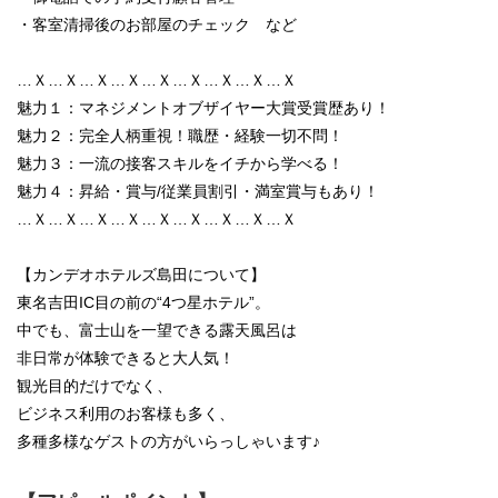
・客室清掃後のお部屋のチェック など
…Ｘ…Ｘ…Ｘ…Ｘ…Ｘ…Ｘ…Ｘ…Ｘ…Ｘ
魅力１：マネジメントオブザイヤー大賞受賞歴あり！
魅力２：完全人柄重視！職歴・経験一切不問！
魅力３：一流の接客スキルをイチから学べる！
魅力４：昇給・賞与/従業員割引・満室賞与もあり！
…Ｘ…Ｘ…Ｘ…Ｘ…Ｘ…Ｘ…Ｘ…Ｘ…Ｘ
【カンデオホテルズ島田について】
東名吉田IC目の前の“4つ星ホテル”。
中でも、富士山を一望できる露天風呂は
非日常が体験できると大人気！
観光目的だけでなく、
ビジネス利用のお客様も多く、
多種多様なゲストの方がいらっしゃいます♪