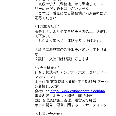
複数の求人（勤務地）から重複してエント
リーいただく必要はございません。
まずは一番気になる勤務地からお気軽にご
応募ください。
*【応募方法】*
応募ボタンより必要事項を入力の上、送信し
て下さい。
こちらより追ってご連絡を差し上げます。
面談時に履歴書のご提出をお願いしておりま
す
面談日・入社日は相談に応じます。
*＜会社概要＞*
社名：株式会社カンデオ・ホスピタリティ・
マネジメント
本社住所:東京都港区新橋4丁目5番1号 アーバ
ン新橋ビル7階
会社HP：
https://www.candeohotels.com/ja/
事業内容：ホテルの開発、商品企画、
設計管理及び施工管理、運営及び経営
ホテル開発・運営に関するコンサルティング
＜お問い合わせ＞