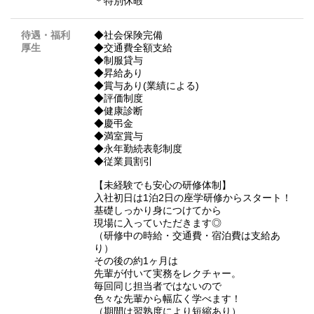
＊特別休暇
待遇・福利
◆社会保険完備
厚生
◆交通費全額支給
◆制服貸与
◆昇給あり
◆賞与あり(業績による)
◆評価制度
◆健康診断
◆慶弔金
◆満室賞与
◆永年勤続表彰制度
◆従業員割引
【未経験でも安心の研修体制】
入社初日は1泊2日の座学研修からスタート！
基礎しっかり身につけてから
現場に入っていただきます◎
（研修中の時給・交通費・宿泊費は支給あ
り）
その後の約1ヶ月は
先輩が付いて実務をレクチャー。
毎回同じ担当者ではないので
色々な先輩から幅広く学べます！
（期間は習熟度により短縮あり）