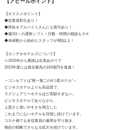
【アピールポイント】
【オススメポイント】
◆従業員割引あり！
◆昇給＆アルバイトさんにも賞与あり！
◆週3日～の柔軟シフト！日数・時間の相談もＯＫ
◆未経験から始めたスタッフが9割以上！
【カンデオホテルズについて】
☆2015年から業績は右肩あがりで
2023年度には過去最高の193億円を達成！
～コンセプトは”唯一無二の4つ星ホテル”～
ビジネスホテルよりも高品質で、
ラグジュアリーホテルほど高額すぎない。
ビジネスホテルでありながら、
上質さと使いやすさを両立した
これまでにないホテルを目指し続けています。
コロナ禍でも全従業員の雇用を守り抜き、
独自の戦略でさらなる拡大を続けています。