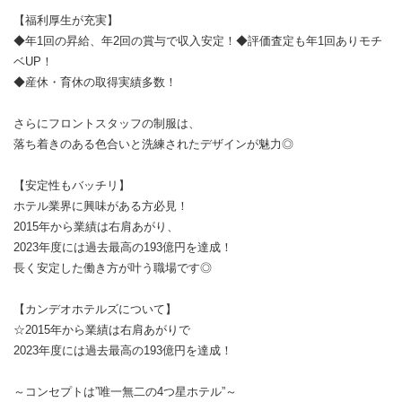
【福利厚生が充実】
◆年1回の昇給、年2回の賞与で収入安定！◆評価査定も年1回ありモチ
ベUP！
◆産休・育休の取得実績多数！
さらにフロントスタッフの制服は、
落ち着きのある色合いと洗練されたデザインが魅力◎
【安定性もバッチリ】
ホテル業界に興味がある方必見！
2015年から業績は右肩あがり、
2023年度には過去最高の193億円を達成！
長く安定した働き方が叶う職場です◎
【カンデオホテルズについて】
☆2015年から業績は右肩あがりで
2023年度には過去最高の193億円を達成！
～コンセプトは”唯一無二の4つ星ホテル”～