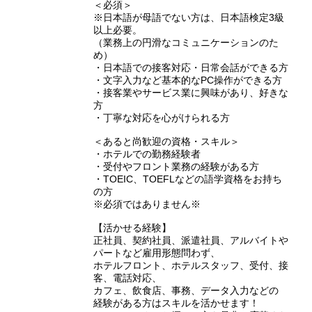
＜必須＞
※日本語が母語でない方は、日本語検定3級
以上必要。
（業務上の円滑なコミュニケーションのた
め）
・日本語での接客対応・日常会話ができる方
・文字入力など基本的なPC操作ができる方
・接客業やサービス業に興味があり、好きな
方
・丁寧な対応を心がけられる方
＜あると尚歓迎の資格・スキル＞
・ホテルでの勤務経験者
・受付やフロント業務の経験がある方
・TOEIC、TOEFLなどの語学資格をお持ち
の方
※必須ではありません※
【活かせる経験】
正社員、契約社員、派遣社員、アルバイトや
パートなど雇用形態問わず、
ホテルフロント、ホテルスタッフ、受付、接
客、電話対応、
カフェ、飲食店、事務、データ入力などの
経験がある方はスキルを活かせます！