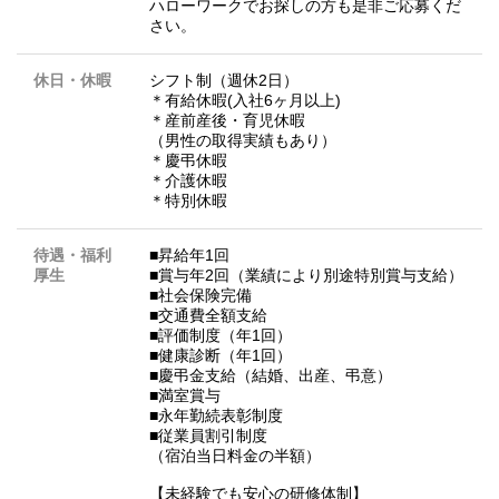
ハローワークでお探しの方も是非ご応募くだ
さい。
休日・休暇
シフト制（週休2日）
＊有給休暇(入社6ヶ月以上)
＊産前産後・育児休暇
（男性の取得実績もあり）
＊慶弔休暇
＊介護休暇
＊特別休暇
待遇・福利
■昇給年1回
厚生
■賞与年2回（業績により別途特別賞与支給）
■社会保険完備
■交通費全額支給
■評価制度（年1回）
■健康診断（年1回）
■慶弔金支給（結婚、出産、弔意）
■満室賞与
■永年勤続表彰制度
■従業員割引制度
（宿泊当日料金の半額）
【未経験でも安心の研修体制】