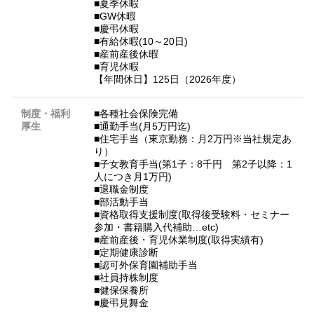
■夏季休暇
■GW休暇
■慶弔休暇
■有給休暇(10～20日)
■産前産後休暇
■育児休暇
【年間休日】125日（2026年度）
制度・福利
■各種社会保険完備
厚生
■通勤手当(月5万円迄)
■住宅手当（東京勤務：月2万円※当社規定あ
り）
■子女教育手当(第1子：8千円 第2子以降：1
人につき月1万円)
■退職金制度
■部活動手当
■資格取得支援制度(取得後受験料・セミナー
参加・書籍購入代補助…etc)
■産前産後・育児休業制度(取得実績有)
■定期健康診断
■認可外保育園補助手当
■社員持株制度
■健保保養所
■慶弔見舞金