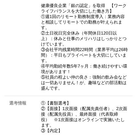
健康優良企業「銀の認定」を取得 【ワーク
ライフバランスを大切にした働き方】
①週1回のリモート勤務制度導入：業務内容
と相談してリモートでの勤務が叶えられま
す。
②土日祝日完全休み（年間休日120日以
上）：休みと仕事のメリハリはしっかりとつ
けています。
③会社平均残業時間22時間（業界平均は26時
間）：平日もプライベートを大切にしていま
す。
④平均勤続年数5年7ヶ月：働き続けやすい環
境があります！
⑤社員の程よい仲の良さ：強制の飲み会など
は一切ありません！が、趣味などの部活動は
盛んです。
選考情報
①【書類選考】
②【面接】1次面接（配属先責任者）、2次面
接（配属先役員）、最終面接（代表取締
役） ※1次面接はオンラインで実施いたし
ます。
③【内定】