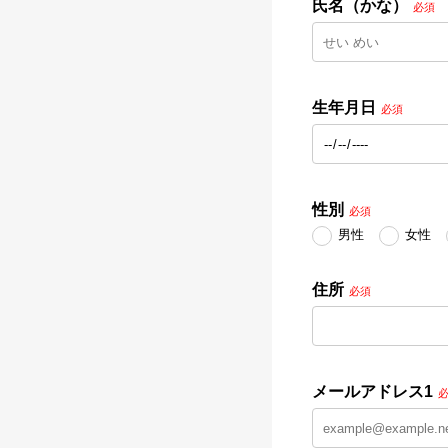
氏名（かな）
必須
生年月日
必須
性別
必須
男性
女性
住所
必須
メールアドレス1