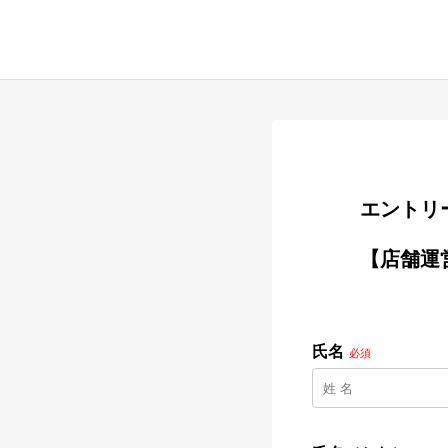
        
        【店舗運営職】全国エリア

氏名
必須