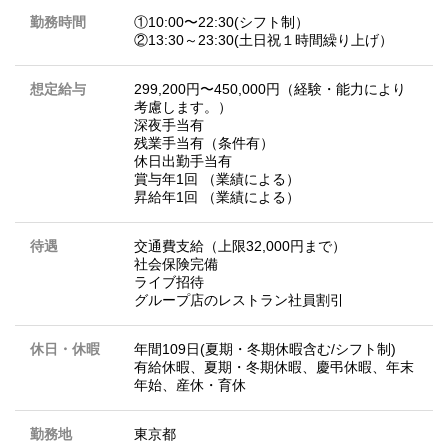
勤務時間
①10:00〜22:30(シフト制）
②13:30～23:30(土日祝１時間繰り上げ）
想定給与
299,200円〜450,000円（経験・能力により
考慮します。）
深夜手当有
残業手当有（条件有）
休日出勤手当有
賞与年1回 （業績による）
昇給年1回 （業績による）
待遇
交通費支給（上限32,000円まで）
社会保険完備
ライブ招待
グループ店のレストラン社員割引
休日・休暇
年間109日(夏期・冬期休暇含む/シフト制)
有給休暇、夏期・冬期休暇、慶弔休暇、年末
年始、産休・育休
勤務地
東京都